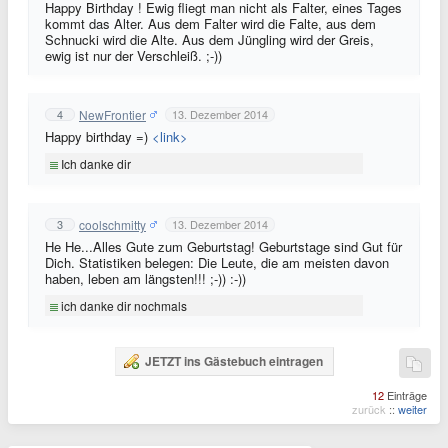
Happy Birthday ! Ewig fliegt man nicht als Falter, eines Tages
kommt das Alter. Aus dem Falter wird die Falte, aus dem
Schnucki wird die Alte. Aus dem Jüngling wird der Greis,
ewig ist nur der Verschleiß. ;-))
NewFrontier
4
13. Dezember 2014
Happy birthday =)
<link>
Ich danke dir
coolschmitty
3
13. Dezember 2014
He He...Alles Gute zum Geburtstag! Geburtstage sind Gut für
Dich. Statistiken belegen: Die Leute, die am meisten davon
haben, leben am längsten!!! ;-)) :-))
ich danke dir nochmals
JETZT ins Gästebuch eintragen
12
Einträge
zurück
::
weiter