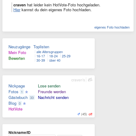
craven
hat leider kein HotVote-Foto hochgeladen.
Hier
kannst du dein eigenes Foto hochladen.
eigenes Foto hochladen
Neuzugänge
Toplisten
alle Altersgruppen
Mein Foto
16-17
18-24
25-29
Bewerten
30-39
über 40
craven's
Nickpage
Lose senden
Fotos
Freunde werden
1
Gästebuch
Nachricht senden
33
Blog
0
HotVote
(45)
off
Nickname/ID