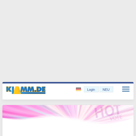
Login
NEU