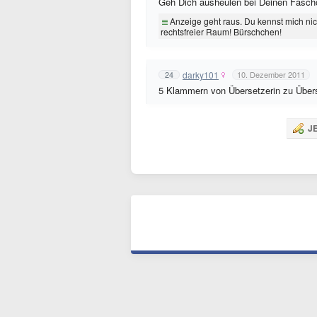
Geh Dich ausheulen bei Deinen Fascho
Anzeige geht raus. Du kennst mich nich
rechtsfreier Raum! Bürschchen!
darky101
24
10. Dezember 2011
5 Klammern von Übersetzerin zu Übers
JE