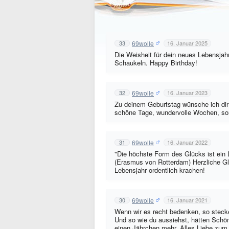
69wolle
33
16. Januar 2025
Die Weisheit für dein neues Lebensjah
Schaukeln. Happy Birthday!
69wolle
32
16. Januar 2023
Zu deinem Geburtstag wünsche ich dir 
schöne Tage, wundervolle Wochen, sonn
69wolle
31
16. Januar 2022
"Die höchste Form des Glücks ist e
(Erasmus von Rotterdam) Herzliche G
Lebensjahr ordentlich krachen!
69wolle
30
16. Januar 2021
Wenn wir es recht bedenken, so stecken
Und so wie du aussiehst, hätten Schön
einen Jährchen mehr. Alles Liebe zum