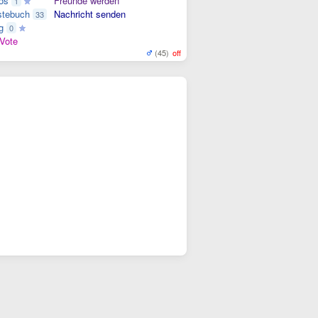
os
Freunde werden
1
tebuch
Nachricht senden
33
g
0
Vote
(45)
off