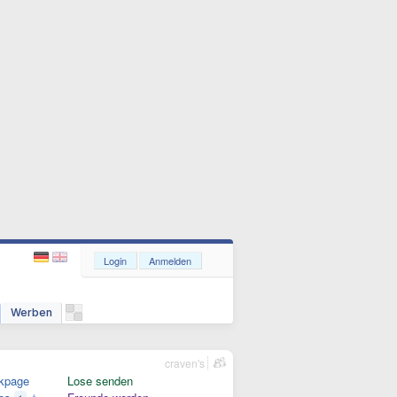
Login
Anmelden
Werben
craven's
kpage
Lose senden