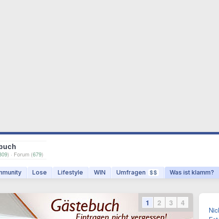
buch
809
) · Forum (
679
)
munity
Lose
Lifestyle
WIN
Umfragen
Was ist klamm?
$$
1
2
3
4
Nic