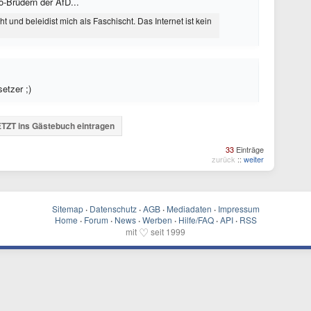
-Brüdern der AfD...
t und beleidist mich als Faschischt. Das Internet ist kein
etzer ;)
TZT ins Gästebuch eintragen
33
Einträge
zurück
::
weiter
Sitemap
·
Datenschutz
·
AGB
·
Mediadaten
·
Impressum
Home
·
Forum
·
News
·
Werben
·
Hilfe/FAQ
·
API
·
RSS
♡
mit
seit 1999