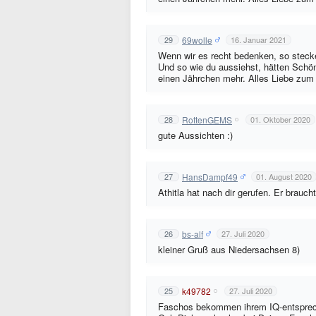
69wolle
29
16. Januar 2021
Wenn wir es recht bedenken, so stecken
Und so wie du aussiehst, hätten Schön
einen Jährchen mehr. Alles Liebe zum
RottenGEMS
28
01. Oktober 2020
gute Aussichten :)
HansDampf49
27
01. August 2020
Athitla hat nach dir gerufen. Er brau
bs-alf
26
27. Juli 2020
kleiner Gruß aus Niedersachsen 8)
k49782
25
27. Juli 2020
Faschos bekommen ihrem IQ-entsprec