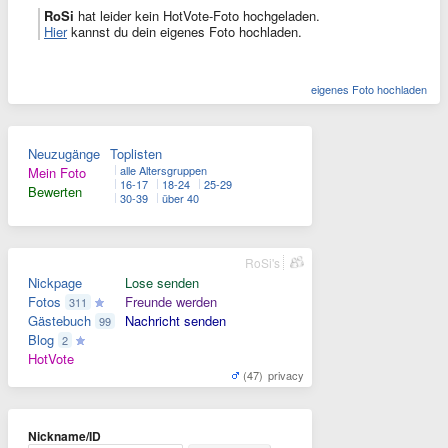
RoSi
hat leider kein HotVote-Foto hochgeladen.
Hier
kannst du dein eigenes Foto hochladen.
eigenes Foto hochladen
Neuzugänge
Toplisten
alle Altersgruppen
Mein Foto
16-17
18-24
25-29
Bewerten
30-39
über 40
RoSi's
Nickpage
Lose senden
Fotos
Freunde werden
311
Gästebuch
Nachricht senden
99
Blog
2
HotVote
(47)
privacy
Nickname/ID