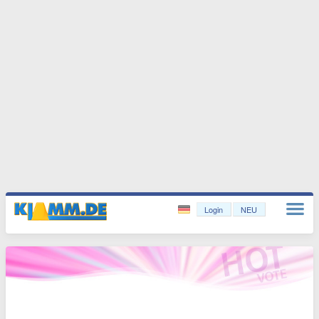
Login
NEU