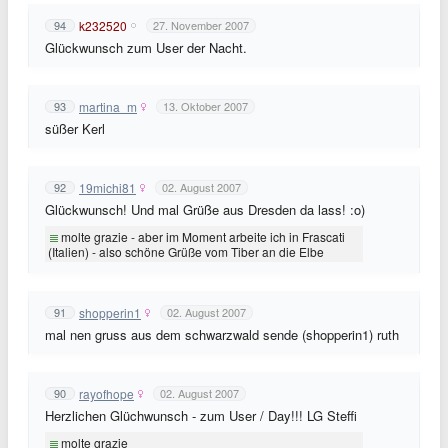
k232520
94
27. November 2007
Glückwunsch zum User der Nacht.
martina_m
93
13. Oktober 2007
süßer Kerl
19michi81
92
02. August 2007
Glückwunsch! Und mal Grüße aus Dresden da lass! :o)
molte grazie - aber im Moment arbeite ich in Frascati
(Italien) - also schöne Grüße vom Tiber an die Elbe
shopperin1
91
02. August 2007
mal nen gruss aus dem schwarzwald sende (shopperin1) ruth
rayofhope
90
02. August 2007
Herzlichen Glüchwunsch - zum User / Day!!! LG Steffi
molte grazie