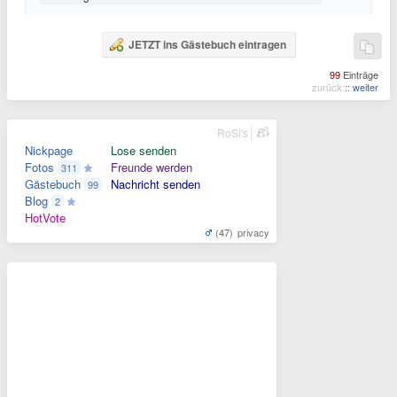
JETZT ins Gästebuch eintragen
99
Einträge
zurück
::
weiter
RoSi's
Nickpage
Lose senden
Fotos
Freunde werden
311
Gästebuch
Nachricht senden
99
Blog
2
HotVote
(47)
privacy