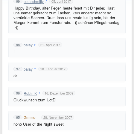
coolschmitty
99
05. Juni 2017
Happy Birthday, alter Feger, heute feiert mit Dir jeder. Hast
uns immer gebracht zum Lachen, kein anderer macht so
verrückte Sachen. Drum lass uns heute lustig sein, bis der
Morgen kommt zum Fenster rein. ;-)) schönen Pfingstmontag
:-))
balay
98
21. April 2017
!
balay
97
20. Februar 2017
ok
Robin.K
96
16. Dezember 2009
Glückwunsch zum UotD!
Greeez
95
28. November 2007
höhö User of the Night sweet