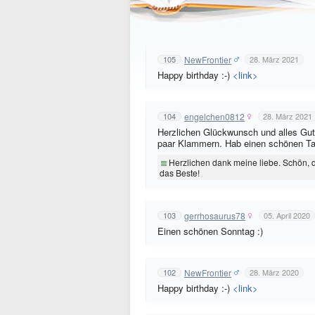
NewFrontier
105
28. März 2021
Happy birthday :-)
<link>
engelchen0812
104
28. März 2021
Herzlichen Glückwunsch und alles Gute
paar Klammern. Hab einen schönen Ta
Herzlichen dank meine liebe. Schön, d
das Beste!
gerrhosaurus78
103
05. April 2020
Einen schönen Sonntag :)
NewFrontier
102
28. März 2020
Happy birthday :-)
<link>