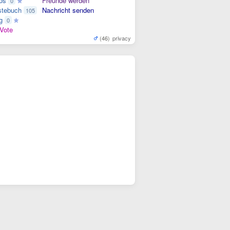
os
Freunde werden
0
tebuch
Nachricht senden
105
g
0
Vote
(46)
privacy