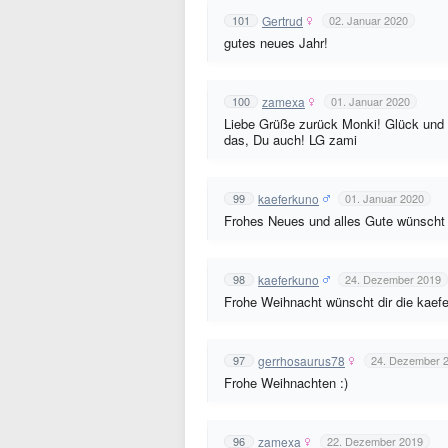
Gertrud
101
02. Januar 2020
gutes neues Jahr!
zamexa
100
01. Januar 2020
Liebe Grüße zurück Monki! Glück und G
das, Du auch! LG zami
kaeferkuno
99
01. Januar 2020
Frohes Neues und alles Gute wünscht 
kaeferkuno
98
24. Dezember 2019
Frohe Weihnacht wünscht dir die kaefe
gerrhosaurus78
97
24. Dezember 
Frohe Weihnachten :)
zamexa
96
22. Dezember 2019