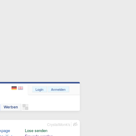
Login
Anmelden
Werben
CrystalMonk's
kpage
Lose senden