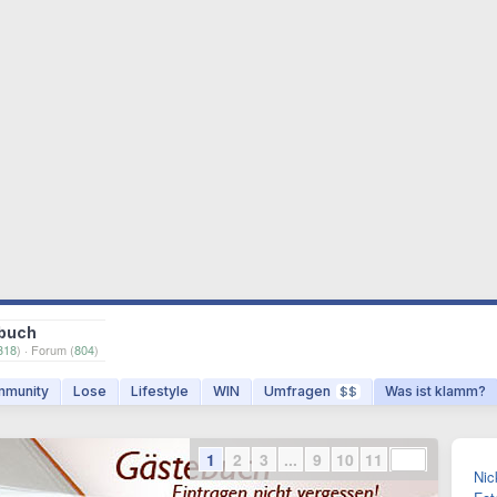
buch
318
) · Forum (
804
)
munity
Lose
Lifestyle
WIN
Umfragen
Was ist klamm?
$$
1
2
3
...
9
10
11
Nic