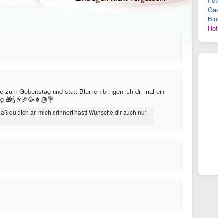
Fot
Gäs
Blo
Hot
 zum Geburtstag und statt Blumen bringen ich dir mal ein
g 🎁🍾🥂🎉🥳🍀🎂💐
aß du dich an mich erinnert hast! Wünsche dir auch nur