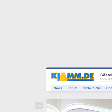
Gäste
Portal (
2.
News
Forum
Schlaufuchs
Com