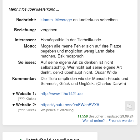
Mehr Infos über kaeferkuno ...
Nachricht:
klamm- Message
an kaeferkuno schreiben
Beziehung:
vergeben
Interessen:
Homöopathie in der Tierheilkunde.
Motto:
Mögen alle meine Fehler sich auf ihre Plätze
begeben und möglichst wenig Lärm dabei
machen. Eskimospruch
So isses:
Auf seine eigene Art zu denken ist nicht
selbstsüchtig. Wer nicht auf seine eigene Art
denkt, denkt überhaupt nicht. Oscar Wilde
Kommentar:
Die Tiere empfinden wie der Mensch Freude und
Schmerz, Glück und Unglück. (Charles Darwin)
Website 1:
http://www.litho1421.de
(??? Klicks)
Website 2:
https://youtu.be/v9mFWenBVX8
(??? Klicks)
Welpenkauf-Warnung
11.559
Besucher :: updated 29.09.24
Wer ist online?
::
Freunde werden