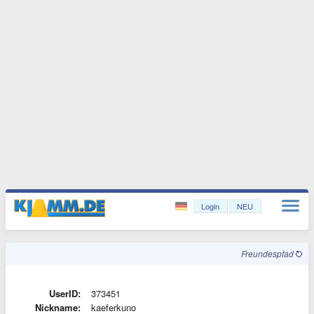
Login
NEU
Freundespfad
UserID:
373451
Nickname:
kaeferkuno