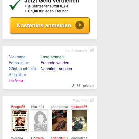
kaeferkuno's
Nickpage
Lose senden
Fotos
Freunde werden
0
Gästebuch
Nachricht senden
164
Blog
0
HotVote
(66)
privacy
Freunde
Bengel56
litho1421
kaefersmaus
melone156
Wolle04
Comikro
charlotte1965
WIldkatze1973