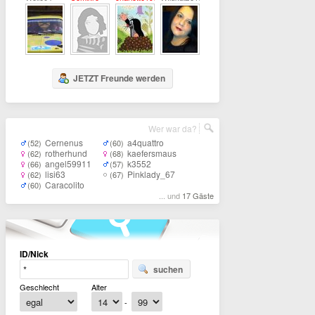
JETZT Freunde werden
Wer war da?
Cernenus
a4quattro
(52)
(60)
rotherhund
kaefersmaus
(62)
(68)
angel59911
k3552
(66)
(57)
lisi63
Pinklady_67
(62)
(67)
Caracolito
(60)
... und
17 Gäste
ID/Nick
suchen
Geschlecht
Alter
-