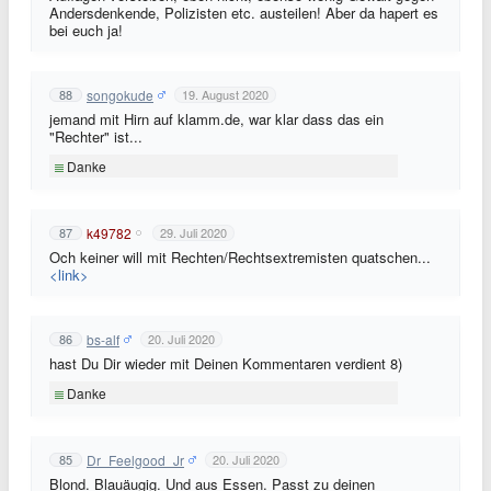
Andersdenkende, Polizisten etc. austeilen! Aber da hapert es
bei euch ja!
songokude
88
19. August 2020
jemand mit Hirn auf klamm.de, war klar dass das ein
"Rechter" ist...
Danke
k49782
87
29. Juli 2020
Och keiner will mit Rechten/Rechtsextremisten quatschen...
<link>
bs-alf
86
20. Juli 2020
hast Du Dir wieder mit Deinen Kommentaren verdient 8)
Danke
Dr_Feelgood_Jr
85
20. Juli 2020
Blond. Blauäugig. Und aus Essen. Passt zu deinen