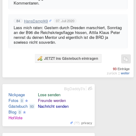
Kommentaren.
HansDampf49
84
07. Juli 2020
Lass mich raten: Gestern durch Dresden marschiert, Sonntag
an der B96 die Reichskriegsflagge hissen, Attila Klaus Peter
nennst du deinen Mentor und eigentlich ist die BRD ja
sowieso nicht souverän.
JETZT ins Gästebuch eintragen
93
Einträge
zurück
::
weiter
BigDaddy3's
Nickpage
Lose senden
Fotos
Freunde werden
0
Gästebuch
Nachricht senden
93
Blog
0
HotVote
(??)
privacy