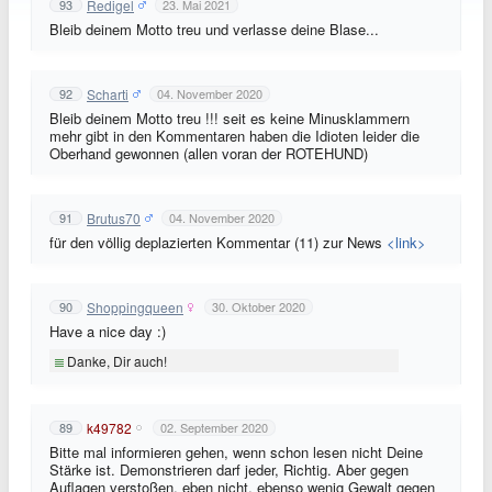
Redigel
93
23. Mai 2021
Bleib deinem Motto treu und verlasse deine Blase...
Scharti
92
04. November 2020
Bleib deinem Motto treu !!! seit es keine Minusklammern
mehr gibt in den Kommentaren haben die Idioten leider die
Oberhand gewonnen (allen voran der ROTEHUND)
Brutus70
91
04. November 2020
für den völlig deplazierten Kommentar (11) zur News
<link>
Shoppingqueen
90
30. Oktober 2020
Have a nice day :)
Danke, Dir auch!
k49782
89
02. September 2020
Bitte mal informieren gehen, wenn schon lesen nicht Deine
Stärke ist. Demonstrieren darf jeder, Richtig. Aber gegen
Auflagen verstoßen, eben nicht, ebenso wenig Gewalt gegen