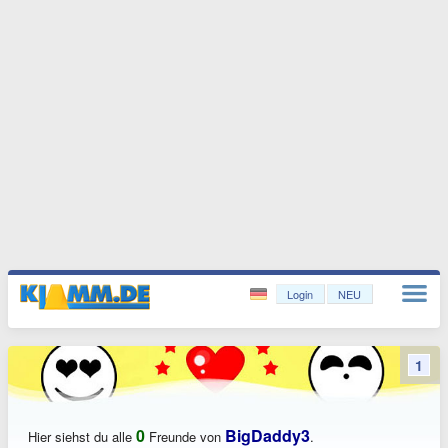
Login
NEU
1
0
BigDaddy3
Hier siehst du alle
Freunde von
.