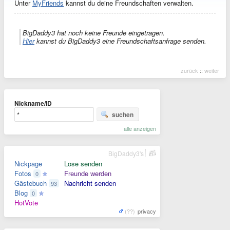
Unter
MyFriends
kannst du deine Freundschaften verwalten.
BigDaddy3 hat noch keine Freunde eingetragen.
Hier
kannst du BigDaddy3 eine Freundschaftsanfrage senden.
zurück
::
weiter
Nickname/ID
suchen
alle anzeigen
BigDaddy3's
Nickpage
Lose senden
Fotos
Freunde werden
0
Gästebuch
Nachricht senden
93
Blog
0
HotVote
(??)
privacy