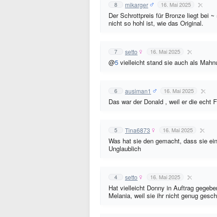
mikarger
8
16. Mai 2025
Der Schrottpreis für Bronze liegt bei 
nicht so hohl ist, wie das Original.
setto
7
16. Mai 2025
@
5
vielleicht stand sie auch als Mah
ausiman1
6
16. Mai 2025
Das war der Donald , weil er die echt 
Tina6873
5
16. Mai 2025
Was hat sie den gemacht, dass sie ei
Unglaublich
setto
4
16. Mai 2025
Hat vielleicht Donny in Auftrag gegeben
Melania, weil sie ihr nicht genug gesch