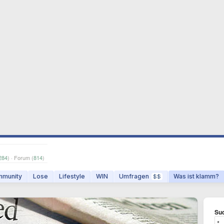
284
) · Forum (
814
)
munity
Lose
Lifestyle
WIN
Umfragen
Was ist klamm?
$$
Suc