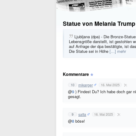
Statue von Melania Trump
Ljubljana (dpa) - Die Bronze-Statu
Lebensgröße darstellt, ist gestohlen w
auf Anfrage der dpa bestätigte, ist 
Die Statue sei in Höhe
[…] mehr
Kommentare
mikarger
10
16. Mai 2025
@
9
) Findest Du? Ich habe doch gar n
gesagt.
satta
9
16. Mai 2025
@
8
böse!