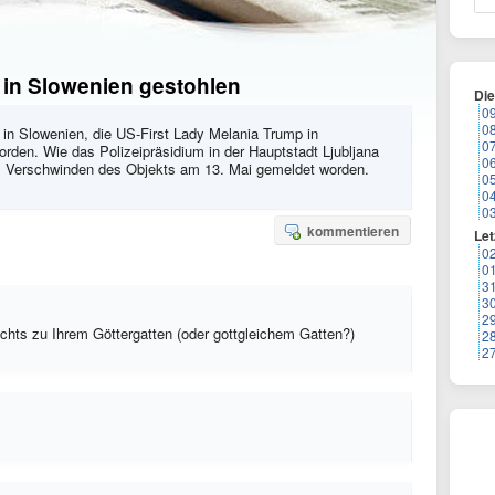
 in Slowenien gestohlen
Di
0
0
e in Slowenien, die US-First Lady Melania Trump in
0
orden. Wie das Polizeipräsidium in der Hauptstadt Ljubljana
0
das Verschwinden des Objekts am 13. Mai gemeldet worden.
0
0
0
kommentieren
Let
0
0
3
3
2
ichts zu Ihrem Göttergatten (oder gottgleichem Gatten?)
2
2