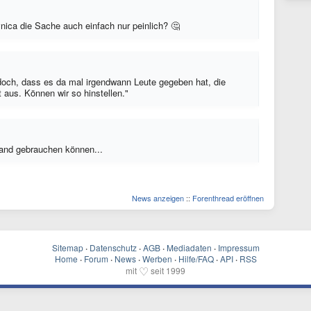
nica die Sache auch einfach nur peinlich? 🤔
t doch, dass es da mal irgendwann Leute gegeben hat, die
t aus. Können wir so hinstellen."
Tand gebrauchen können...
News anzeigen
::
Forenthread eröffnen
Sitemap
·
Datenschutz
·
AGB
·
Mediadaten
·
Impressum
Home
·
Forum
·
News
·
Werben
·
Hilfe/FAQ
·
API
·
RSS
♡
mit
seit 1999