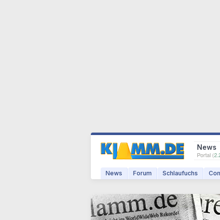
News
Portal (
2.
News
Forum
Schlaufuchs
Com