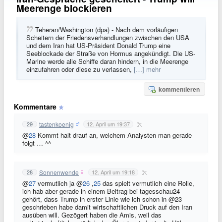
Meerenge blockieren
Teheran/Washington (dpa) - Nach dem vorläufigen
Scheitern der Friedensverhandlungen zwischen den USA
und dem Iran hat US-Präsident Donald Trump eine
Seeblockade der Straße von Hormus angekündigt. Die US-
Marine werde alle Schiffe daran hindern, in die Meerenge
einzufahren oder diese zu verlassen,
[…] mehr
kommentieren
Kommentare
tastenkoenig
29
12. April um 19:37
@
28
Kommt halt drauf an, welchem Analysten man gerade
folgt … ^^
Sonnenwende
28
12. April um 19:18
@
27
vermutlich ja @
26
,
25
das spielt vermutlich eine Rolle,
ich hab aber gerade in einem Beitrag bei tagesschau24
gehört, dass Trump in erster Linie wie ich schon in @23
geschrieben habe damit wirtschaftlichen Druck auf den Iran
ausüben will. Gezögert haben die Amis, weil das