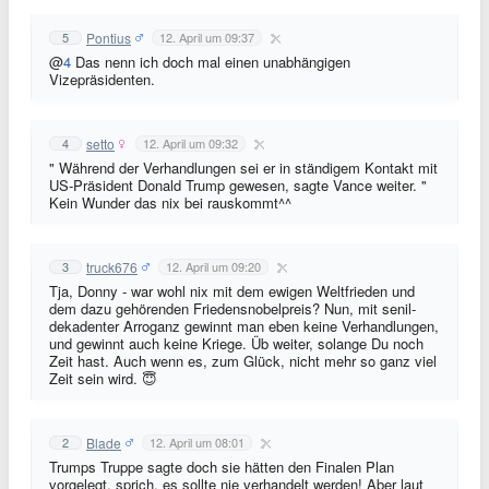
Pontius
5
12. April um 09:37
@
4
Das nenn ich doch mal einen unabhängigen
Vizepräsidenten.
setto
4
12. April um 09:32
" Während der Verhandlungen sei er in ständigem Kontakt mit
US-Präsident Donald Trump gewesen, sagte Vance weiter. "
Kein Wunder das nix bei rauskommt^^
truck676
3
12. April um 09:20
Tja, Donny - war wohl nix mit dem ewigen Weltfrieden und
dem dazu gehörenden Friedensnobelpreis? Nun, mit senil-
dekadenter Arroganz gewinnt man eben keine Verhandlungen,
und gewinnt auch keine Kriege. Üb weiter, solange Du noch
Zeit hast. Auch wenn es, zum Glück, nicht mehr so ganz viel
Zeit sein wird. 😇
Blade
2
12. April um 08:01
Trumps Truppe sagte doch sie hätten den Finalen Plan
vorgelegt, sprich, es sollte nie verhandelt werden! Aber laut