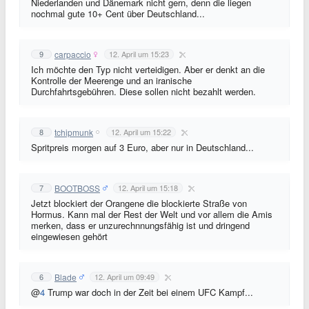
Niederlanden und Dänemark nicht gern, denn die liegen
nochmal gute 10+ Cent über Deutschland...
carpaccio
9
12. April um 15:23
Ich möchte den Typ nicht verteidigen. Aber er denkt an die
Kontrolle der Meerenge und an iranische
Durchfahrtsgebühren. Diese sollen nicht bezahlt werden.
tchipmunk
8
12. April um 15:22
Spritpreis morgen auf 3 Euro, aber nur in Deutschland...
BOOTBOSS
7
12. April um 15:18
Jetzt blockiert der Orangene die blockierte Straße von
Hormus. Kann mal der Rest der Welt und vor allem die Amis
merken, dass er unzurechnnungsfähig ist und dringend
eingewiesen gehört
Blade
6
12. April um 09:49
@
4
Trump war doch in der Zeit bei einem UFC Kampf...