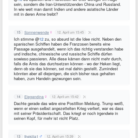
sein, sondern die Iran-Unterstützenden China und Russland.
In wie weit man damit Indien und andere asiatische Länder
mit in deren Arme treibt?
Sonnenwende
15
12. April um 15:45
Ich stimme @
12
zu, so absurd ist die Idee nicht. Neben den
spanischen Schiffen haben die Franzosen bereits eine
Passage ausgehandelt, wenn ich das richtig verstanden habe
und indische, chinesische und russische Schiffe dürfen
sowieso passieren. Alle diese kämen dann nicht mehr durch,
falls die Amis das durchsetzen können - wo der Heken liegt,
denn ob sie das können, sei mal dahin gestellt. Zumindest
könnten aber all diejenigen, die sich bisher raus gehalten
haben, zum Handeln gezwungen sein.
Elegandina
14
12. April um 15:42
Dachte gerade das wäre eine Postillion Meldung. Trump weiß,
wenn er einen selbst angezettelten Krieg verliert, war es dass
mit seiner Präsidentschaft. Das kriegt er noch irgendwie in
seinen Kopf, für mehr ist nicht Platz.
thekilla1
13
12. April um 15:39