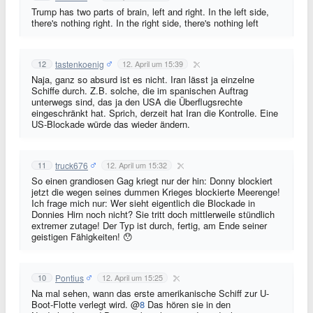
Trump has two parts of brain, left and right. In the left side,
there's nothing right. In the right side, there's nothing left
tastenkoenig
12
12. April um 15:39
Naja, ganz so absurd ist es nicht. Iran lässt ja einzelne
Schiffe durch. Z.B. solche, die im spanischen Auftrag
unterwegs sind, das ja den USA die Überflugsrechte
eingeschränkt hat. Sprich, derzeit hat Iran die Kontrolle. Eine
US-Blockade würde das wieder ändern.
truck676
11
12. April um 15:32
So einen grandiosen Gag kriegt nur der hin: Donny blockiert
jetzt die wegen seines dummen Krieges blockierte Meerenge!
Ich frage mich nur: Wer sieht eigentlich die Blockade in
Donnies Hirn noch nicht? Sie tritt doch mittlerweile stündlich
extremer zutage! Der Typ ist durch, fertig, am Ende seiner
geistigen Fähigkeiten! 😯
Pontius
10
12. April um 15:25
Na mal sehen, wann das erste amerikanische Schiff zur U-
Boot-Flotte verlegt wird. @
8
Das hören sie in den