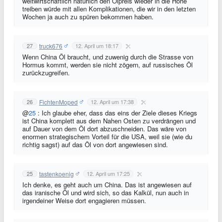
weltwirtschaftlich natürlich den Ölpreis wieder in die Höhe
treiben würde mit allen Komplikationen, die wir in den letzten
Wochen ja auch zu spüren bekommen haben.
truck676
27
12. April um 18:17
Wenn China Öl braucht, und zuwenig durch die Strasse von
Hormus kommt, werden sie nicht zögern, auf russisches Öl
zurückzugreifen.
FichtenMoped
26
12. April um 17:38
@
25
: Ich glaube eher, dass das eins der Ziele dieses Kriegs
ist China komplett aus dem Nahen Osten zu verdrängen und
auf Dauer von dem Öl dort abzuschneiden. Das wäre von
enormen strategischem Vorteil für die USA, weil sie (wie du
richtig sagst) auf das Öl von dort angewiesen sind.
tastenkoenig
25
12. April um 17:25
Ich denke, es geht auch um China. Das ist angewiesen auf
das iranische Öl und wird sich, so das Kalkül, nun auch in
irgendeiner Weise dort engagieren müssen.