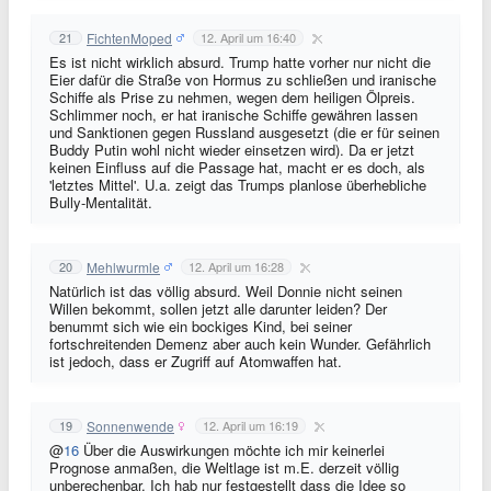
FichtenMoped
21
12. April um 16:40
Es ist nicht wirklich absurd. Trump hatte vorher nur nicht die
Eier dafür die Straße von Hormus zu schließen und iranische
Schiffe als Prise zu nehmen, wegen dem heiligen Ölpreis.
Schlimmer noch, er hat iranische Schiffe gewähren lassen
und Sanktionen gegen Russland ausgesetzt (die er für seinen
Buddy Putin wohl nicht wieder einsetzen wird). Da er jetzt
keinen Einfluss auf die Passage hat, macht er es doch, als
'letztes Mittel'. U.a. zeigt das Trumps planlose überhebliche
Bully-Mentalität.
Mehlwurmle
20
12. April um 16:28
Natürlich ist das völlig absurd. Weil Donnie nicht seinen
Willen bekommt, sollen jetzt alle darunter leiden? Der
benummt sich wie ein bockiges Kind, bei seiner
fortschreitenden Demenz aber auch kein Wunder. Gefährlich
ist jedoch, dass er Zugriff auf Atomwaffen hat.
Sonnenwende
19
12. April um 16:19
@
16
Über die Auswirkungen möchte ich mir keinerlei
Prognose anmaßen, die Weltlage ist m.E. derzeit völlig
unberechenbar. Ich hab nur festgestellt dass die Idee so