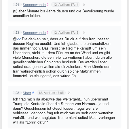
Sonnenwende
24
12. April um 17:14
(2) aber Monate bis Jahre dauern und die Bevölkerung würde
unendlich leiden.
Sonnenwende
23
12. April um 17:13
@
22
Die denken halt, dass es Druck auf den Iran, besser
dessen Regime ausübt. Und ich glaube, sie unterschätzen
das immer noch. Das iranische Regime kämpft um sein
Überleben, steht mit dem Rücken an der Wand und es gibt
viele Menschen, die sehr viel zu verlieren haben, durch alle
gesellschaftlichen Schichten hindurch. Die werden lieber
selbst draufgehen wollen als einzulenken. Man könnte den
Iran wahrscheinlich schon durch solche Maßnahmen
finanziell "aushungern", das würde (2)
Stoer
22
12. April um 17:05
Ich frag mich da aber,wie das weitergeht...nun übernimmt
Trump die Kontrolle über die Strasse von Hormus...ja und
dann? Geschlossen ist Geschlossen...egal wer sie
schliesst...dennoch frag ich mich,wie es sich dann weiterhin
verhält...und wer sagt,das Trump nicht selbst Maut verlangen
will als "Lohn" dafür?