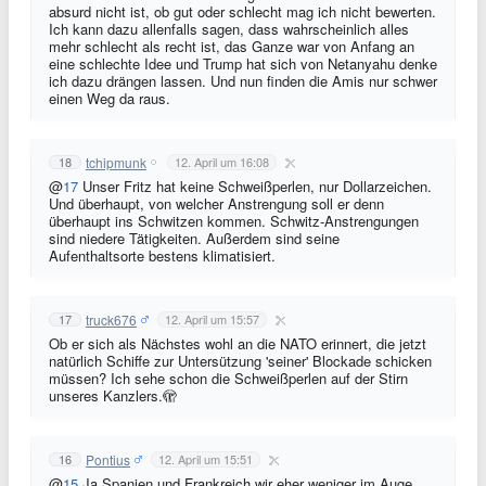
absurd nicht ist, ob gut oder schlecht mag ich nicht bewerten.
Ich kann dazu allenfalls sagen, dass wahrscheinlich alles
mehr schlecht als recht ist, das Ganze war von Anfang an
eine schlechte Idee und Trump hat sich von Netanyahu denke
ich dazu drängen lassen. Und nun finden die Amis nur schwer
einen Weg da raus.
tchipmunk
18
12. April um 16:08
@
17
Unser Fritz hat keine Schweißperlen, nur Dollarzeichen.
Und überhaupt, von welcher Anstrengung soll er denn
überhaupt ins Schwitzen kommen. Schwitz-Anstrengungen
sind niedere Tätigkeiten. Außerdem sind seine
Aufenthaltsorte bestens klimatisiert.
truck676
17
12. April um 15:57
Ob er sich als Nächstes wohl an die NATO erinnert, die jetzt
natürlich Schiffe zur Untersützung 'seiner' Blockade schicken
müssen? Ich sehe schon die Schweißperlen auf der Stirn
unseres Kanzlers.🫣
Pontius
16
12. April um 15:51
@
15
Ja Spanien und Frankreich wir eher weniger im Auge