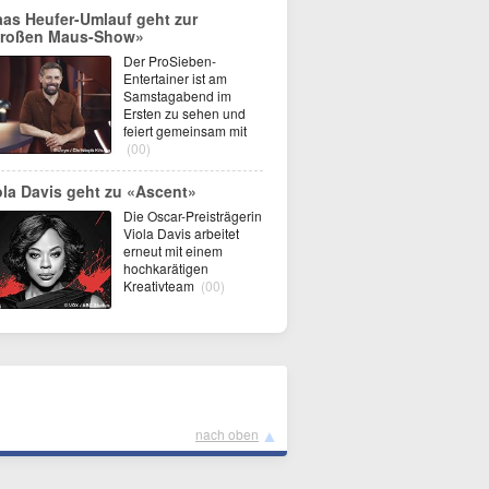
aas Heufer-Umlauf geht zur
roßen Maus-Show»
Der ProSieben-
Entertainer ist am
Samstagabend im
Ersten zu sehen und
feiert gemeinsam mit
(00)
ola Davis geht zu «Ascent»
Die Oscar-Preisträgerin
Viola Davis arbeitet
erneut mit einem
hochkarätigen
Kreativteam
(00)
▲
nach oben