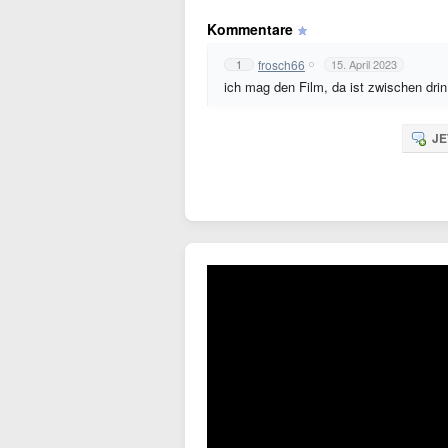
Kommentare
frosch66
1
15. April 2023
ich mag den Film, da ist zwischen dri
JE