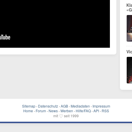
Kl
«G
Vi
Sitemap
·
Datenschutz
·
AGB
·
Mediadaten
·
Impressum
Home
·
Forum
·
News
·
Werben
·
Hilfe/FAQ
·
API
·
RSS
♡
mit
seit 1999