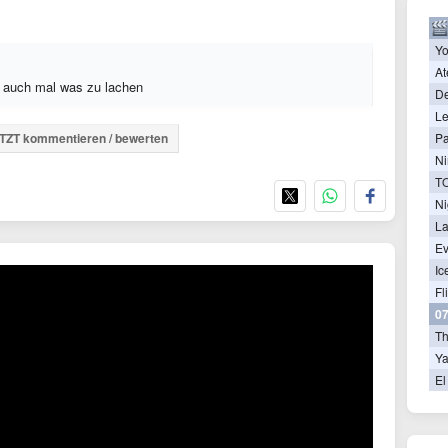
Yo
At
n auch mal was zu lachen
De
Le
Pa
TZT kommentieren / bewerten
Ni
Ni
La
Ev
Ic
Fl
07
T
Ya
El