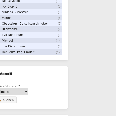
Die Odyssee
(12)
Toy Story 5
(5)
Minions & Monster
(9)
Vaiana
(6)
Obsession - Du sollst mich lieben
(7)
Backrooms
(8)
Evil Dead Burn
(2)
Michael
(14)
The Piano Tuner
(3)
Der Teufel trägt Prada 2
(12)
hbegriff
überall suchen?
suchen