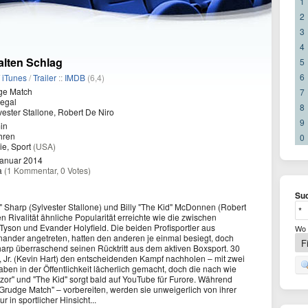
1
2
3
4
alten Schlag
5
6
/
iTunes
/
Trailer
::
IMDB
(6,4)
ge Match
7
egal
8
ester Stallone, Robert De Niro
9
in
hren
0
e, Sport
(USA)
Januar 2014
a
(1 Kommentar, 0 Votes)
Suc
 Sharp (Sylvester Stallone) und Billy "The Kid" McDonnen (Robert
n Rivalität ähnliche Popularität erreichte wie die zwischen
yson und Evander Holyfield. Die beiden Profisportler aus
Wo 
nander angetreten, hatten den anderen je einmal besiegt, doch
harp überraschend seinen Rücktritt aus dem aktiven Boxsport. 30
e, Jr. (Kevin Hart) den entscheidenden Kampf nachholen – mit zwei
ben in der Öffentlichkeit lächerlich gemacht, doch die nach wie
or" und "The Kid" sorgt bald auf YouTube für Furore. Während
"Grudge Match" – vorbereiten, werden sie unweigerlich von ihrer
 in sportlicher Hinsicht...