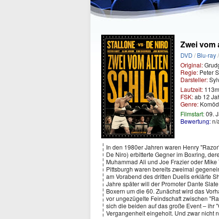
Zwei vom 
DVD
/
Blu-ray
Original:
Grud
Regie:
Peter S
Darsteller:
Sylv
Laufzeit:
113m
FSK:
ab 12 Ja
Genre:
Komödi
Filmstart:
09. 
Bewertung:
n/
In den 1980er Jahren waren Henry "Razor"
De Niro) erbitterte Gegner im Boxring, dere
Muhammad Ali und Joe Frazier oder Mike T
Pittsburgh waren bereits zweimal gegenei
am Vorabend des dritten Duells erklärte S
Jahre später will der Promoter Dante Slat
Boxern um die 60. Zunächst wird das Vorha
vor ungezügelte Feindschaft zwischen "Raz
sich die beiden auf das große Event – ihr 
Vergangenheit eingeholt. Und zwar nicht nur