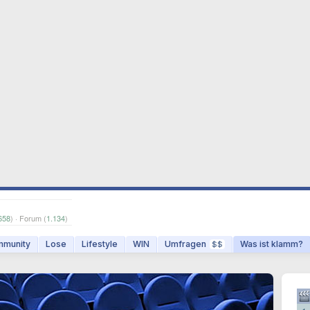
658
) · Forum (
1.134
)
munity
Lose
Lifestyle
WIN
Umfragen
Was ist klamm?
$$