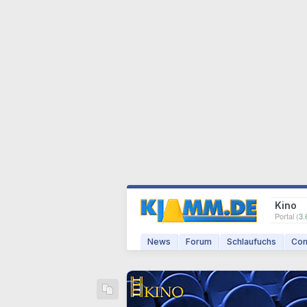
Kino
Portal (
3.
News
Forum
Schlaufuchs
Com