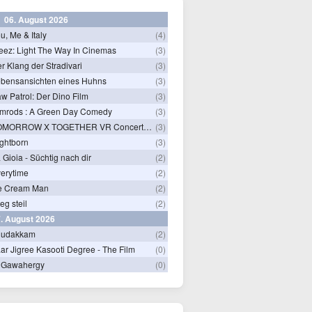
06. August 2026
u, Me & Italy
(4)
eez: Light The Way In Cinemas
(3)
r Klang der Stradivari
(3)
bensansichten eines Huhns
(3)
w Patrol: Der Dino Film
(3)
mrods : A Green Day Comedy
(3)
TOMORROW X TOGETHER VR Concert: Endless Ride
(3)
ghtborn
(3)
 Gioia - Süchtig nach dir
(2)
erytime
(2)
e Cream Man
(2)
ieg steil
(2)
. August 2026
hudakkam
(2)
ar Jigree Kasooti Degree - The Film
(0)
 Gawahergy
(0)