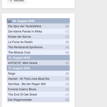
suchen
08. August 2026
Die Spur der Teufelsträne
(8)
Der kleine Panda in Afrika
(7)
Kinder der Sonne
(7)
La Force du Destin
(6)
The Rembrandt Syndrome
(4)
The Miracle Club
(4)
12. August 2026
KATSEYE: Wild Hearts
(2)
13. August 2026
Noga
(3)
Hamlet - All That Lives Must Die
(3)
Semillas - Bis der Regen fällt
(3)
Funeral Casino Blues
(2)
The End Of Oak Street
(1)
Der Regenmeister
(0)