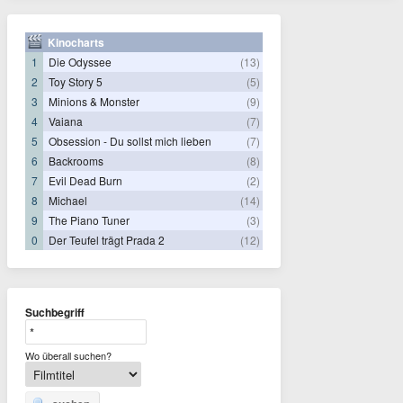
Kinocharts
1
Die Odyssee
(13)
2
Toy Story 5
(5)
3
Minions & Monster
(9)
4
Vaiana
(7)
5
Obsession - Du sollst mich lieben
(7)
6
Backrooms
(8)
7
Evil Dead Burn
(2)
8
Michael
(14)
9
The Piano Tuner
(3)
0
Der Teufel trägt Prada 2
(12)
Suchbegriff
Wo überall suchen?