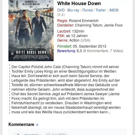
White House Down
DVD
/
Blu-ray
/
iTunes
/
Trailer
::
IMDB
(6,4)
Regie:
Roland Emmerich
Darsteller:
Channing Tatum, Jamie Foxx
Laufzeit:
132min
FSK:
ab 12 Jahren
Genre:
Action
(USA)
Filmstart:
05. September 2013
Bewertung:
6,3
(8 Kommentare, 7 Votes)
Der Capitol-Polizist John Cale (Channing Tatum) nimmt mit seiner
Tochter Emily (Joey King) an einer Besichtigungstour im Weißen
Haus teil. Dort bewirbt er sich auch beim Secret Service, der
Leibgarde des Präsidenten, wird aber abgelehnt. Als Emily auf der
Toilette ist, stürmen schwerbewaffnete Männer das Gebäude und
nehmen etliche Geiseln. John entdeckt, dass ausgerechnet der
Chef des Secret Service Jagd auf Präsident James Sawyer (Jamie
Foxx) macht. Es gelingt ihm, sich mit dem Präsidenten im
Fahrstuhlschacht zu verstecken. Draußen in Washington wird
fieberhaft überlegt, ob ein neues Staatsoberhaupt vereidigt werden
muss und wie das Weiße Haus zurückerobert werden kann...
Kommentare
storabird
8
17. Juni 2024