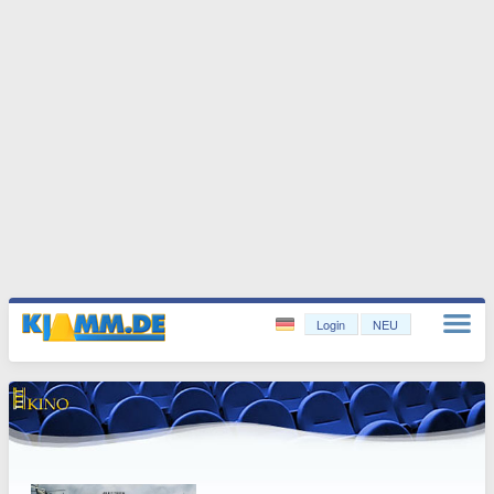
Login
NEU