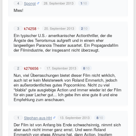
Spongi
4
28. September 2013
/10
1
Mies!
k74258
3
20. September 2013
/10
2
Ein typischer U.S.- amerikanischer Actionthriller, der die
Ängste des Terrorismus aufgreift und in einem eher
langweiligen Paranoia Theater ausartet. Ein Propagandafilm
der Filmindustrie, der insgesamt nicht überzeugt.
k276656
2
17. September 2013
/10
8
Nun, viel Überraschungen bietet dieser Film nicht wirklich,
auch ist er kein Meisterwerk von Roland Emmerich, jedoch
ein außerordentliches gutes Popcornkino. Nicht zu viel
"blabla" gute ausgiebige Action und immer wieder ist der Film
für ein paar Lacher gut... Ich gebe ihm eine gute 8 und eine
Empfehlung zum anschauen.
Stephan-aus-HH
1
13. September 2013
/10
8
Der Film ist von Anfang bis Ende schwachsinnig, nimmt sich
aber auch nicht immer ganz ernst. Und wenn Roland
Emmerich von etwas Ahnung hat, dann Action. Insofern