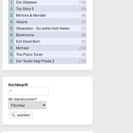
1
Die Odyssee
(13)
2
Toy Story 5
(5)
3
Minions & Monster
(9)
4
Vaiana
(7)
5
Obsession - Du sollst mich lieben
(7)
6
Backrooms
(8)
7
Evil Dead Burn
(2)
8
Michael
(14)
9
The Piano Tuner
(3)
0
Der Teufel trägt Prada 2
(12)
Suchbegriff
Wo überall suchen?
suchen