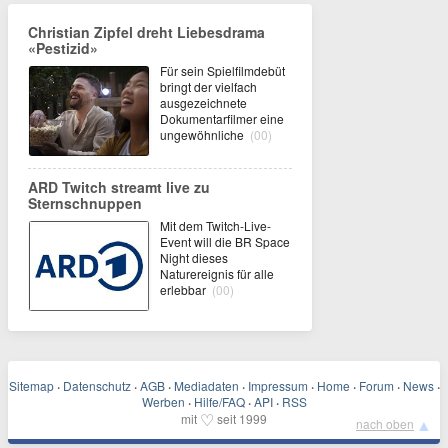
Christian Zipfel dreht Liebesdrama
«Pestizid»
Für sein Spielfilmdebüt
bringt der vielfach
ausgezeichnete
Dokumentarfilmer eine
ungewöhnliche
(00)
ARD Twitch streamt live zu
Sternschnuppen
Mit dem Twitch-Live-
Event will die BR Space
Night dieses
Naturereignis für alle
erlebbar
(00)
Sitemap
·
Datenschutz
·
AGB
·
Mediadaten
·
Impressum
·
Home
·
Forum
·
News
·
Werben
·
Hilfe/FAQ
·
API
·
RSS
♡
mit
seit 1999
▲
nach oben