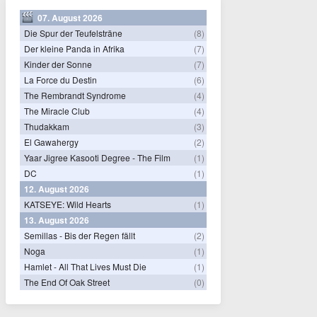
07. August 2026
Die Spur der Teufelsträne
(8)
Der kleine Panda in Afrika
(7)
Kinder der Sonne
(7)
La Force du Destin
(6)
The Rembrandt Syndrome
(4)
The Miracle Club
(4)
Thudakkam
(3)
El Gawahergy
(2)
Yaar Jigree Kasooti Degree - The Film
(1)
DC
(1)
12. August 2026
KATSEYE: Wild Hearts
(1)
13. August 2026
Semillas - Bis der Regen fällt
(2)
Noga
(1)
Hamlet - All That Lives Must Die
(1)
The End Of Oak Street
(0)