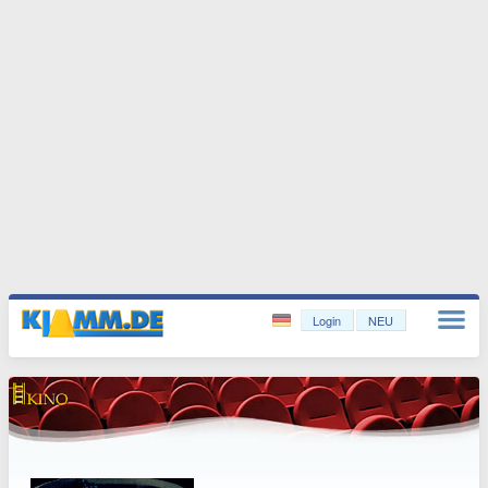
Login
NEU