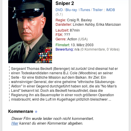
Sniper 2
DVD
/
Blu-ray
/
iTunes
/
Trailer
::
IMDB
(5,1)
Regie:
Craig R. Baxley
Darsteller:
Linden Ashby, Erika Marozsan
Laufzeit:
87min
FSK:
???
Genre:
Action
(USA)
Filmstart:
13. März 2003
Bewertung:
n/a
(0 Kommentare, 0 Votes)
Sergeant Thomas Beckett (Berenger) ist zurück! Und diesmal hat er
einen Todeskandidaten namens B.J. Cole (Woodbine) an seiner
Seite - für eine tödliche Mission auf dem Balkan. Ihr Ziel: Ein
wahnsinniger General, der eine geheime "ethnische Säuberungs-
Aktion" in einer Gegend durchgeführt haben soll, die als "No Man's
Land" bekannt ist. Doch als Beckett herausfindet, dass die
Regierung ihn als Bauernopfer in einer noch größeren Operation
missbraucht, wird die Luft im Kugelhagel plötzlich bleischwer ...
Kommentare
Dieser Film wurde leider noch nicht kommentiert.
Hier
kannst du einen Kommentar abgeben.