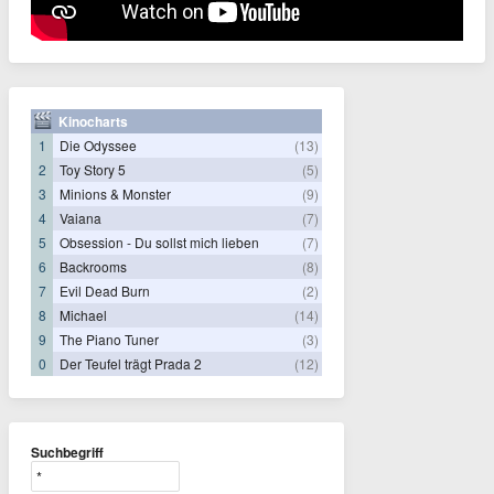
Kinocharts
1
Die Odyssee
(13)
2
Toy Story 5
(5)
3
Minions & Monster
(9)
4
Vaiana
(7)
5
Obsession - Du sollst mich lieben
(7)
6
Backrooms
(8)
7
Evil Dead Burn
(2)
8
Michael
(14)
9
The Piano Tuner
(3)
0
Der Teufel trägt Prada 2
(12)
Suchbegriff