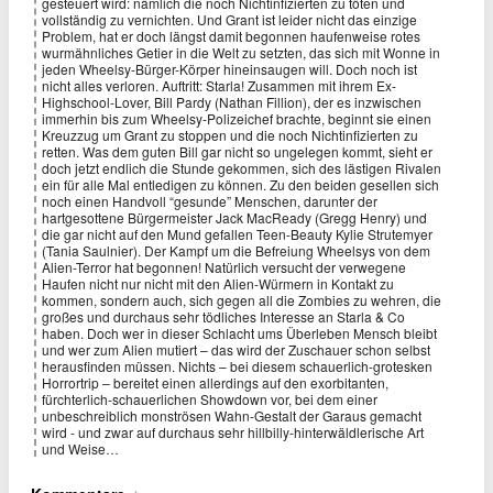
gesteuert wird: nämlich die noch Nichtinfizierten zu töten und
vollständig zu vernichten. Und Grant ist leider nicht das einzige
Problem, hat er doch längst damit begonnen haufenweise rotes
wurmähnliches Getier in die Welt zu setzten, das sich mit Wonne in
jeden Wheelsy-Bürger-Körper hineinsaugen will. Doch noch ist
nicht alles verloren. Auftritt: Starla! Zusammen mit ihrem Ex-
Highschool-Lover, Bill Pardy (Nathan Fillion), der es inzwischen
immerhin bis zum Wheelsy-Polizeichef brachte, beginnt sie einen
Kreuzzug um Grant zu stoppen und die noch Nichtinfizierten zu
retten. Was dem guten Bill gar nicht so ungelegen kommt, sieht er
doch jetzt endlich die Stunde gekommen, sich des lästigen Rivalen
ein für alle Mal entledigen zu können. Zu den beiden gesellen sich
noch einen Handvoll “gesunde” Menschen, darunter der
hartgesottene Bürgermeister Jack MacReady (Gregg Henry) und
die gar nicht auf den Mund gefallen Teen-Beauty Kylie Strutemyer
(Tania Saulnier). Der Kampf um die Befreiung Wheelsys von dem
Alien-Terror hat begonnen! Natürlich versucht der verwegene
Haufen nicht nur nicht mit den Alien-Würmern in Kontakt zu
kommen, sondern auch, sich gegen all die Zombies zu wehren, die
großes und durchaus sehr tödliches Interesse an Starla & Co
haben. Doch wer in dieser Schlacht ums Überleben Mensch bleibt
und wer zum Alien mutiert – das wird der Zuschauer schon selbst
herausfinden müssen. Nichts – bei diesem schauerlich-grotesken
Horrortrip – bereitet einen allerdings auf den exorbitanten,
fürchterlich-schauerlichen Showdown vor, bei dem einer
unbeschreiblich monströsen Wahn-Gestalt der Garaus gemacht
wird - und zwar auf durchaus sehr hillbilly-hinterwäldlerische Art
und Weise…