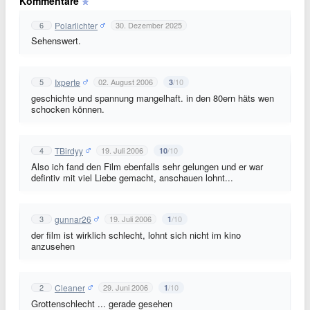
Kommentare
Polarlichter
6
30. Dezember 2025
Sehenswert.
Ixperte
5
02. August 2006
/10
3
geschichte und spannung mangelhaft. in den 80ern häts wen
schocken können.
TBirdyy
4
19. Juli 2006
/10
10
Also ich fand den Film ebenfalls sehr gelungen und er war
defintiv mit viel Liebe gemacht, anschauen lohnt...
gunnar26
3
19. Juli 2006
/10
1
der film ist wirklich schlecht, lohnt sich nicht im kino
anzusehen
Cleaner
2
29. Juni 2006
/10
1
Grottenschlecht ... gerade gesehen