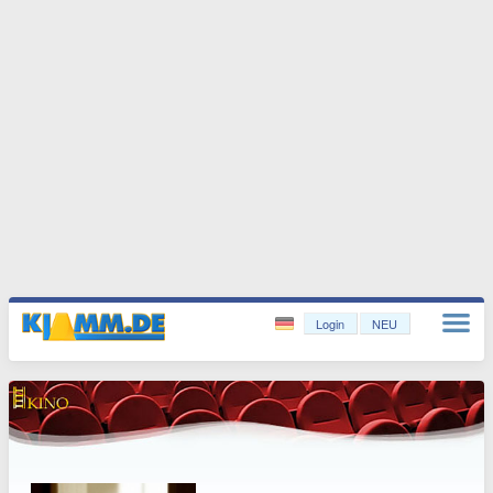
Login
NEU