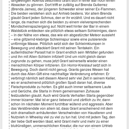
langweiligen Abends beschließt Grant sich in einer Bar noch einen
Absacker zu gönnen. Dort trifft er zufällig auf Brenda Gutierrez
(Brenda James), der jüngeren Schwester einer seiner Ex-Flammen.
Die beiden verstehen sich auf Anhieb bestens. Vor allem Brenda
glaubt Grant jeden Schmus, den er ihr erzählt. Und es dauert nicht
lange, da machen sich die beiden zu einem vielversprechenden
Mondscheinspaziergang auf. Nicht weit hinter der Bar in einem
Waldstück entdecken sie plötzlich etwas seltsam Schleimiges, dann
– in der Nähe von etwas, das wie ein abgestürzter Meteor aussieht
– eine glitzernd-klebrige Schleimspur sowie eine pulsierende
unförmige Masse. Plötzlich setzt sich der Schleimklumpen in
Bewegung und attackiert Grant mit seinen Tentakeln. Ein
außerirdischer Parasit hat in Grant endlich sein Wirtstier gefunden
und ihn mit Alien-Schleim infiziert! Und um nicht gleich daran
zugrunde zu gehen, muss jetzt Grant seinerseits wieder einen
menschlichen Körper infizieren. Ein Horror-Kreislauf setzt sich in
Bewegung. Doch damit nicht genug. Grants ganzes Wesen hat
durch das Alien-Gift eine nachhaltige Veränderung erfahren: Er
verbringt nämlich seit diesem Abend sehr viel Zeit in seinem Keller,
wo er anscheinend plötzlich großen Spaß daran hat, diverse
Fleischprodukte zu horten. Es gibt auch immer seltsamere Laute
und Gerüche, die Starla in ihrem gemeinsamen Zuhause
festzustellen glaubt. Auch wird Grants Verhalten Starla gegenüber
immer bizarrer: Mal ist er ganz liebevoll und zärtlich zu ihr, dann
schon im nächsten Moment furchtbar wütend und aggressiv. Aber
das Verstörendste von allem ist, dass Grant anscheinend mit dem
sich dramatisch anhäufenden Verschwinden von Haustieren und
Nutzvieh in Wheelsy viel zu viel zu tun hat. Und mit jedem Tag, den
der liebe Gott werden lässt, wird Grant mehr und mehr zu einer
blutrünstigen, unmenschlichen Kreatur, die nur von einem Urtrieb