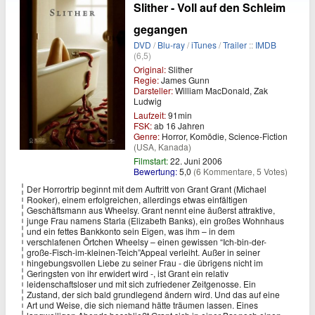
Slither - Voll auf den Schleim
gegangen
DVD
/
Blu-ray
/
iTunes
/
Trailer
::
IMDB
(6,5)
Original:
Slither
Regie:
James Gunn
Darsteller:
William MacDonald, Zak
Ludwig
Laufzeit:
91min
FSK:
ab 16 Jahren
Genre:
Horror, Komödie, Science-Fiction
(USA, Kanada)
Filmstart:
22. Juni 2006
Bewertung:
5,0
(6 Kommentare, 5 Votes)
Der Horrortrip beginnt mit dem Auftritt von Grant Grant (Michael
Rooker), einem erfolgreichen, allerdings etwas einfältigen
Geschäftsmann aus Wheelsy. Grant nennt eine äußerst attraktive,
junge Frau namens Starla (Elizabeth Banks), ein großes Wohnhaus
und ein fettes Bankkonto sein Eigen, was ihm – in dem
verschlafenen Örtchen Wheelsy – einen gewissen “Ich-bin-der-
große-Fisch-im-kleinen-Teich”Appeal verleiht. Außer in seiner
hingebungsvollen Liebe zu seiner Frau - die übrigens nicht im
Geringsten von ihr erwidert wird -, ist Grant ein relativ
leidenschaftsloser und mit sich zufriedener Zeitgenosse. Ein
Zustand, der sich bald grundlegend ändern wird. Und das auf eine
Art und Weise, die sich niemand hätte träumen lassen. Eines