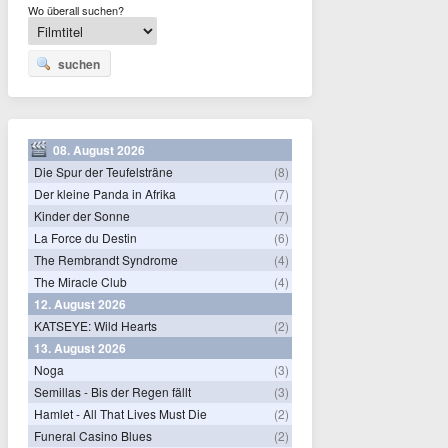
Wo überall suchen?
suchen
08. August 2026
Die Spur der Teufelsträne
(8)
Der kleine Panda in Afrika
(7)
Kinder der Sonne
(7)
La Force du Destin
(6)
The Rembrandt Syndrome
(4)
The Miracle Club
(4)
12. August 2026
KATSEYE: Wild Hearts
(2)
13. August 2026
Noga
(3)
Semillas - Bis der Regen fällt
(3)
Hamlet - All That Lives Must Die
(2)
Funeral Casino Blues
(2)