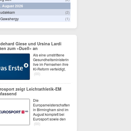
. August 2026
hudakkam
(2)
 Gawahergy
(1)
dehard Giese und Ursina Lardi
eten zum «Duell» an
Als eine umstrittene
Gesundheitsministerin
live im Fernsehen ihre
KI-Reform verteidigt,
(00)
rosport zeigt Leichtathletik-EM
fassend
Die
Europameisterschaften
in Birmingham sind im
August komplett bei
Eurosport sowie den
(00)