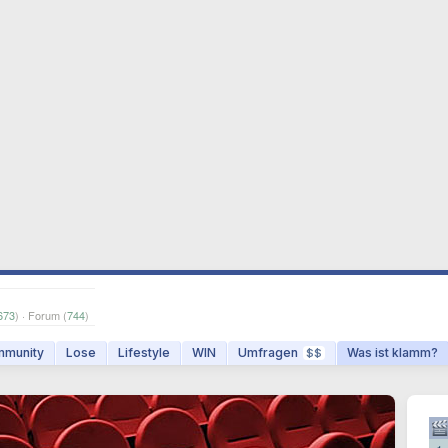
673
) · Forum (
744
)
munity
Lose
Lifestyle
WIN
Umfragen
Was ist klamm?
$$