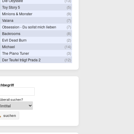
Die Odyssee
(13)
Toy Story 5
(5)
Minions & Monster
(9)
Vaiana
(7)
Obsession - Du sollst mich lieben
(7)
Backrooms
(8)
Evil Dead Burn
(2)
Michael
(14)
The Piano Tuner
(3)
Der Teufel trägt Prada 2
(12)
hbegriff
überall suchen?
suchen