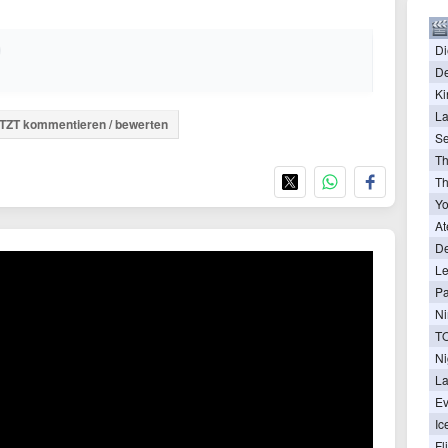
Di
De
Ki
La
TZT kommentieren / bewerten
Se
T
Th
Yo
At
De
Le
Pa
Ni
Ni
La
Ev
Ic
Fl