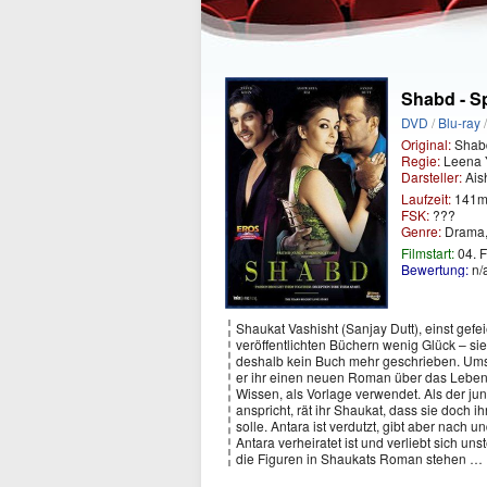
Shabd - Sp
DVD
/
Blu-ray
Original:
Shab
Regie:
Leena 
Darsteller:
Ais
Laufzeit:
141m
FSK:
???
Genre:
Drama,
Filmstart:
04. 
Bewertung:
n/
Shaukat Vashisht (Sanjay Dutt), einst gefe
veröffentlichten Büchern wenig Glück – sie 
deshalb kein Buch mehr geschrieben. Umso 
er ihr einen neuen Roman über das Leben d
Wissen, als Vorlage verwendet. Als der ju
anspricht, rät ihr Shaukat, dass sie doch 
solle. Antara ist verdutzt, gibt aber nach u
Antara verheiratet ist und verliebt sich uns
die Figuren in Shaukats Roman stehen …