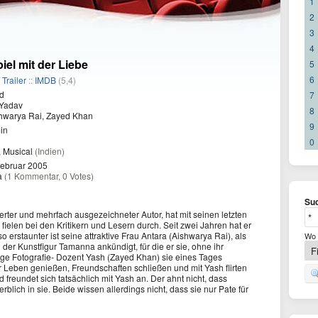
1
2
3
4
iel mit der Liebe
5
6
/
Trailer
::
IMDB
(5,4)
d
7
Yadav
8
hwarya Rai, Zayed Khan
9
in
0
 Musical
(Indien)
Februar 2005
a
(1 Kommentar, 0 Votes)
Suc
ierter und mehrfach ausgezeichneter Autor, hat mit seinen letzten
fielen bei den Kritikern und Lesern durch. Seit zwei Jahren hat er
erstaunter ist seine attraktive Frau Antara (Aishwarya Rai), als
Wo 
er Kunstfigur Tamanna ankündigt, für die er sie, ohne ihr
nge Fotografie- Dozent Yash (Zayed Khan) sie eines Tages
ihr Leben genießen, Freundschaften schließen und mit Yash flirten
nd freundet sich tatsächlich mit Yash an. Der ahnt nicht, dass
terblich in sie. Beide wissen allerdings nicht, dass sie nur Pate für