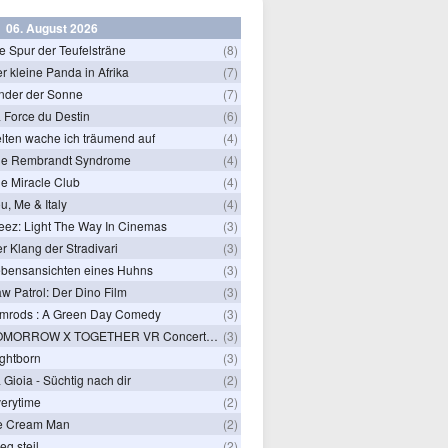
06. August 2026
e Spur der Teufelsträne
(8)
r kleine Panda in Afrika
(7)
nder der Sonne
(7)
 Force du Destin
(6)
lten wache ich träumend auf
(4)
he Rembrandt Syndrome
(4)
e Miracle Club
(4)
u, Me & Italy
(4)
eez: Light The Way In Cinemas
(3)
r Klang der Stradivari
(3)
bensansichten eines Huhns
(3)
w Patrol: Der Dino Film
(3)
mrods : A Green Day Comedy
(3)
TOMORROW X TOGETHER VR Concert: Endless Ride
(3)
ghtborn
(3)
 Gioia - Süchtig nach dir
(2)
erytime
(2)
e Cream Man
(2)
ieg steil
(2)