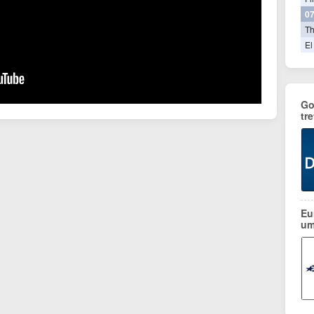
07
T
El
Go
tr
Eu
um