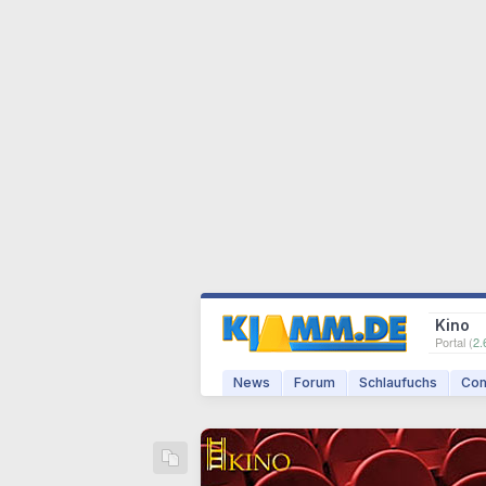
Kino
Portal (
2.
News
Forum
Schlaufuchs
Com