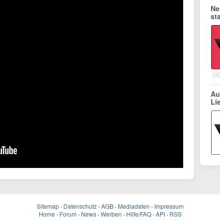
Ne
st
(0
Au
Li
Sitemap
·
Datenschutz
·
AGB
·
Mediadaten
·
Impressum
Home
·
Forum
·
News
·
Werben
·
Hilfe/FAQ
·
API
·
RSS