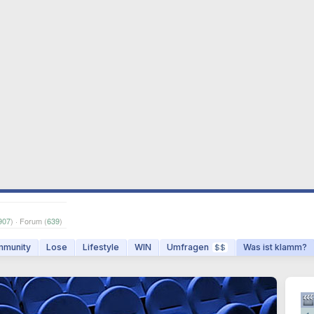
907
) · Forum (
639
)
munity
Lose
Lifestyle
WIN
Umfragen
Was ist klamm?
$$