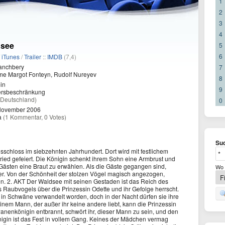
1
2
3
4
see
5
6
/
iTunes
/
Trailer
::
IMDB
(7,4)
anchbery
7
e Margot Fonteyn, Rudolf Nureyev
8
in
9
ersbeschränkung
(Deutschland)
0
November 2006
a
(1 Kommentar, 0 Votes)
Suc
sschloss im siebzehnten Jahrhundert. Dort wird mit festlichem
ied gefeiert. Die Königin schenkt ihrem Sohn eine Armbrust und
n Gästen eine Braut zu erwählen. Als die Gäste gegangen sind,
Wo 
r. Von der Schönheit der stolzen Vögel magisch angezogen,
en. 2. AKT Der Waldsee mit seinen Gestaden ist das Reich des
es Raubvogels über die Prinzessin Odette und ihr Gefolge herrscht.
 in Schwäne verwandelt worden, doch in der Nacht dürfen sie ihre
nem Mann, der außer ihr keine andere liebt, kann die Prinzessin
wanenkönigin entbrannt, schwört ihr, dieser Mann zu sein, und den
igin ist das Fest in vollem Gang. Keines der Mädchen vermag