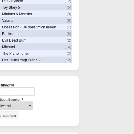
Die Odyssee
(12)
Toy Story 5
(5)
Minions & Monster
(9)
Vaiana
(6)
Obsession - Du sollst mich lieben
(7)
Backrooms
(8)
Evil Dead Burn
(2)
Michael
(14)
The Piano Tuner
(3)
Der Teufel trägt Prada 2
(12)
hbegriff
überall suchen?
suchen