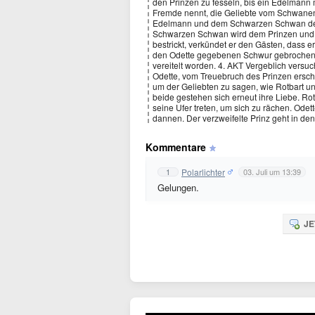
den Prinzen zu fesseln, bis ein Edelmann mi
Fremde nennt, die Geliebte vom Schwanens
Edelmann und dem Schwarzen Schwan der 
Schwarzen Schwan wird dem Prinzen und s
bestrickt, verkündet er den Gästen, dass e
den Odette gegebenen Schwur gebrochen, 
vereitelt worden. 4. AKT Vergeblich versu
Odette, vom Treuebruch des Prinzen erschüt
um der Geliebten zu sagen, wie Rotbart un
beide gestehen sich erneut ihre Liebe. Rot
seine Ufer treten, um sich zu rächen. Ode
dannen. Der verzweifelte Prinz geht in de
Kommentare
Polarlichter
1
03. Juli um 13:39
Gelungen.
JE