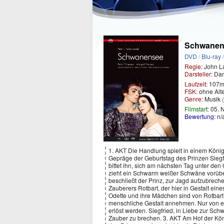
Schwanen
DVD
/
Blu-ray
Regie:
John L
Darsteller:
Dam
Laufzeit:
107m
FSK:
ohne Alt
Genre:
Musik
Filmstart:
05. 
Bewertung:
n/
1. AKT Die Handlung spielt in einem König
Gepräge der Geburtstag des Prinzen Siegfr
bittet ihn, sich am nächsten Tag unter de
zieht ein Schwarm weißer Schwäne vorübe
beschließt der Prinz, zur Jagd aufzubrech
Zauberers Rotbart, der hier in Gestalt ein
Odette und ihre Mädchen sind von Rotbart
menschliche Gestalt annehmen. Nur von ei
erlöst werden. Siegfried, in Liebe zur Sch
Zauber zu brechen. 3. AKT Am Hof der Kön