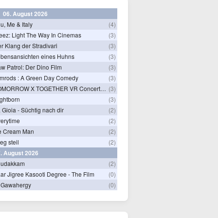
06. August 2026
u, Me & Italy
(4)
eez: Light The Way In Cinemas
(3)
r Klang der Stradivari
(3)
bensansichten eines Huhns
(3)
w Patrol: Der Dino Film
(3)
mrods : A Green Day Comedy
(3)
TOMORROW X TOGETHER VR Concert: Endless Ride
(3)
ghtborn
(3)
 Gioia - Süchtig nach dir
(2)
erytime
(2)
e Cream Man
(2)
ieg steil
(2)
. August 2026
hudakkam
(2)
ar Jigree Kasooti Degree - The Film
(0)
 Gawahergy
(0)