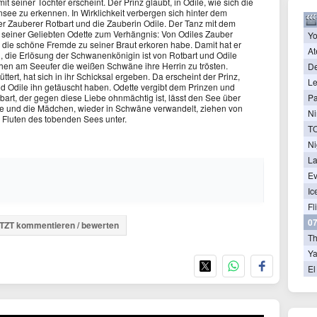
t seiner Tochter erscheint. Der Prinz glaubt, in Odile, wie sich die
ee zu erkennen. In Wirklichkeit verbergen sich hinter dem
Zauberer Rotbart und die Zauberin Odile. Der Tanz mit dem
einer Geliebten Odette zum Verhängnis: Von Odiles Zauber
Yo
r die schöne Fremde zu seiner Braut erkoren habe. Damit hat er
At
die Erlösung der Schwanenkönigin ist von Rotbart und Odile
chen am Seeufer die weißen Schwäne ihre Herrin zu trösten.
De
tert, hat sich in ihr Schicksal ergeben. Da erscheint der Prinz,
Le
d Odile ihn getäuscht haben. Odette vergibt dem Prinzen und
Pa
bart, der gegen diese Liebe ohnmächtig ist, lässt den See über
tte und die Mädchen, wieder in Schwäne verwandelt, ziehen von
Ni
n Fluten des tobenden Sees unter.
Ni
La
Ev
Ic
Fl
07
TZT kommentieren / bewerten
T
Ya
El