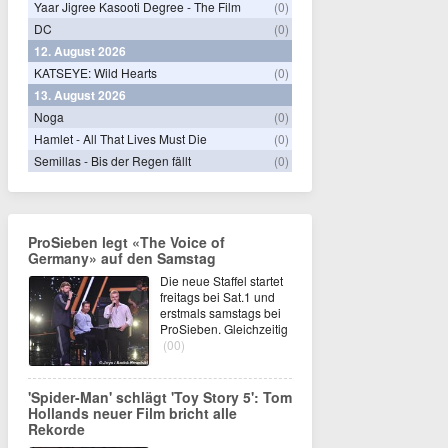
Yaar Jigree Kasooti Degree - The Film
(0)
DC
(0)
12. August 2026
KATSEYE: Wild Hearts
(0)
13. August 2026
Noga
(0)
Hamlet - All That Lives Must Die
(0)
Semillas - Bis der Regen fällt
(0)
ProSieben legt «The Voice of
Germany» auf den Samstag
Die neue Staffel startet
freitags bei Sat.1 und
erstmals samstags bei
ProSieben. Gleichzeitig
(00)
'Spider-Man' schlägt 'Toy Story 5': Tom
Hollands neuer Film bricht alle
Rekorde