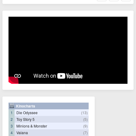
Kinocharts
1
Die Odyssee
(13)
2
Toy Story 5
(5)
3
Minions & Monster
(9)
4
Vaiana
(7)