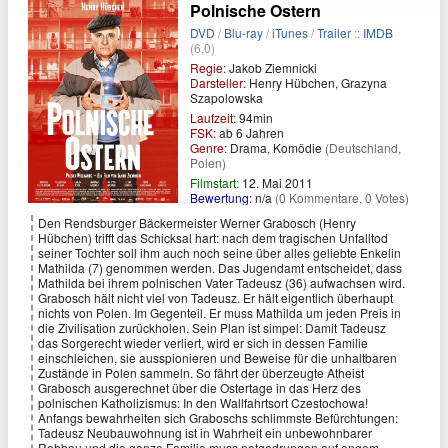
Polnische Ostern
DVD
/
Blu-ray
/
iTunes
/
Trailer
::
IMDB
(6,0)
Regie:
Jakob Ziemnicki
Darsteller:
Henry Hübchen, Grazyna
Szapolowska
Laufzeit:
94min
FSK:
ab 6 Jahren
Genre:
Drama, Komödie
(Deutschland,
Polen)
Filmstart:
12. Mai 2011
Bewertung:
n/a
(0 Kommentare, 0 Votes)
Den Rendsburger Bäckermeister Werner Grabosch (Henry
Hübchen) trifft das Schicksal hart: nach dem tragischen Unfalltod
seiner Tochter soll ihm auch noch seine über alles geliebte Enkelin
Mathilda (7) genommen werden. Das Jugendamt entscheidet, dass
Mathilda bei ihrem polnischen Vater Tadeusz (36) aufwachsen wird.
Grabosch hält nicht viel von Tadeusz. Er hält eigentlich überhaupt
nichts von Polen. Im Gegenteil. Er muss Mathilda um jeden Preis in
die Zivilisation zurückholen. Sein Plan ist simpel: Damit Tadeusz
das Sorgerecht wieder verliert, wird er sich in dessen Familie
einschleichen, sie ausspionieren und Beweise für die unhaltbaren
Zustände in Polen sammeln. So fährt der überzeugte Atheist
Grabosch ausgerechnet über die Ostertage in das Herz des
polnischen Katholizismus: In den Wallfahrtsort Czestochowa!
Anfangs bewahrheiten sich Graboschs schlimmste Befürchtungen:
Tadeusz Neubauwohnung ist in Wahrheit ein unbewohnbarer
Rohbau und die ganze Familie muss notgedrungen auf engem