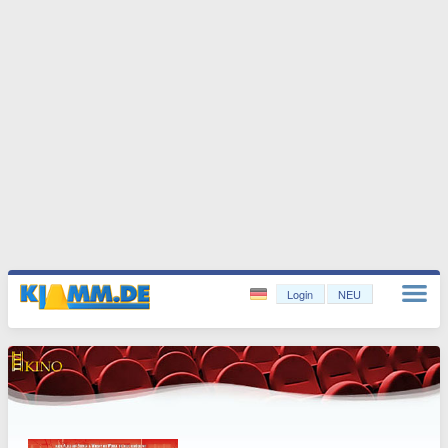
Login
NEU