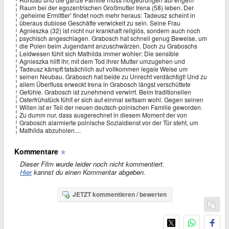
Raum bei der egozentrischen Großmutter Irena (58) leben. Der
‚geheime Ermittler’ findet noch mehr heraus: Tadeusz scheint in
überaus dubiose Geschäfte verwickelt zu sein. Seine Frau
Agnieszka (32) ist nicht nur krankhaft religiös, sondern auch noch
psychisch angeschlagen. Grabosch hat schnell genug Beweise, um
die Polen beim Jugendamt anzuschwärzen. Doch zu Graboschs
Leidwesen fühlt sich Mathilda immer wohler: Die sensible
Agnieszka hilft ihr, mit dem Tod ihrer Mutter umzugehen und
Tadeusz kämpft tatsächlich auf vollkommen legale Weise um
seinen Neubau. Grabosch hat beide zu Unrecht verdächtigt! Und zu
allem Überfluss erweckt Irena in Grabosch längst verschüttete
Gefühle. Grabosch ist zunehmend verwirrt. Beim traditionellen
Osterfrühstück fühlt er sich auf einmal seltsam wohl. Gegen seinen
Willen ist er Teil der neuen deutsch-polnischen Familie geworden.
Zu dumm nur, dass ausgerechnet in diesem Moment der von
Grabosch alarmierte polnische Sozialdienst vor der Tür steht, um
Mathilda abzuholen....
Kommentare
Dieser Film wurde leider noch nicht kommentiert.
Hier
kannst du einen Kommentar abgeben.
JETZT kommentieren / bewerten