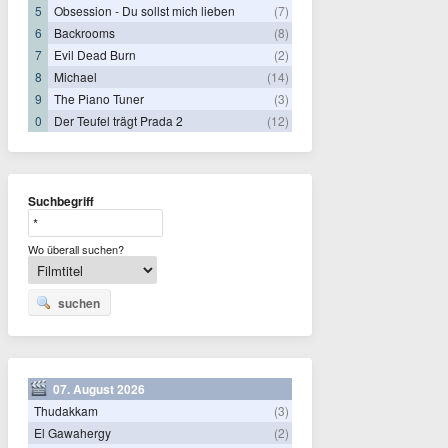
5
Obsession - Du sollst mich lieben
(7)
6
Backrooms
(8)
7
Evil Dead Burn
(2)
8
Michael
(14)
9
The Piano Tuner
(3)
0
Der Teufel trägt Prada 2
(12)
Suchbegriff
Wo überall suchen?
suchen
07. August 2026
Thudakkam
(3)
El Gawahergy
(2)