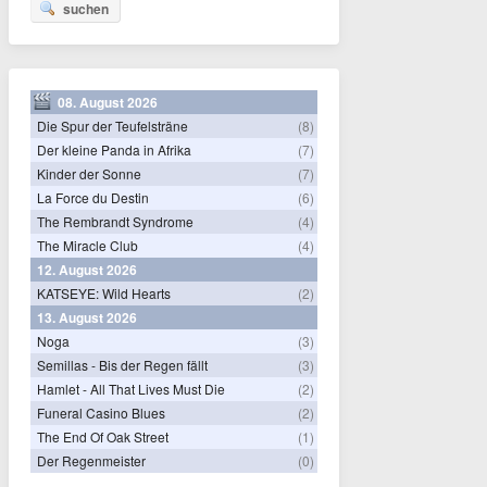
suchen
08. August 2026
Die Spur der Teufelsträne
(8)
Der kleine Panda in Afrika
(7)
Kinder der Sonne
(7)
La Force du Destin
(6)
The Rembrandt Syndrome
(4)
The Miracle Club
(4)
12. August 2026
KATSEYE: Wild Hearts
(2)
13. August 2026
Noga
(3)
Semillas - Bis der Regen fällt
(3)
Hamlet - All That Lives Must Die
(2)
Funeral Casino Blues
(2)
The End Of Oak Street
(1)
Der Regenmeister
(0)