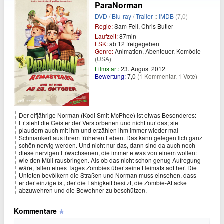
ParaNorman
DVD
/
Blu-ray
/
Trailer
::
IMDB
(7,0)
Regie:
Sam Fell, Chris Butler
Laufzeit:
87min
FSK:
ab 12 freigegeben
Genre:
Animation, Abenteuer, Komödie
(USA)
Filmstart:
23. August 2012
Bewertung:
7,0
(1 Kommentar, 1 Vote)
Der elfjährige Norman (Kodi Smit-McPhee) ist etwas Besonderes:
Er sieht die Geister der Verstorbenen und nicht nur das; sie
plaudern auch mit ihm und erzählen ihm immer wieder mal
Schmankerl aus ihrem früheren Leben. Das kann gelegentlich ganz
schön nervig werden. Und nicht nur das, dann sind da auch noch
diese nervigen Erwachsenen, die immer etwas von einem wollen:
wie den Müll rausbringen. Als ob das nicht schon genug Aufregung
wäre, fallen eines Tages Zombies über seine Heimatstadt her. Die
Untoten bevölkern die Straßen und Norman muss einsehen, dass
er der einzige ist, der die Fähigkeit besitzt, die Zombie-Attacke
abzuwehren und die Bewohner zu beschützen.
Kommentare