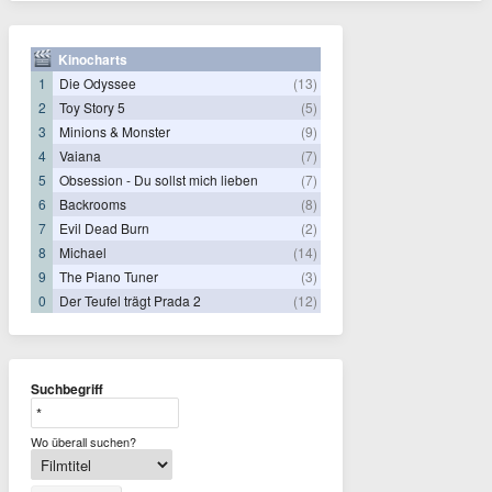
Kinocharts
1
Die Odyssee
(13)
2
Toy Story 5
(5)
3
Minions & Monster
(9)
4
Vaiana
(7)
5
Obsession - Du sollst mich lieben
(7)
6
Backrooms
(8)
7
Evil Dead Burn
(2)
8
Michael
(14)
9
The Piano Tuner
(3)
0
Der Teufel trägt Prada 2
(12)
Suchbegriff
Wo überall suchen?