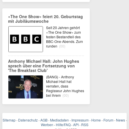
«The One Show» feiert 20. Geburtstag
mit Jubiläumswoche
Seit 20 Jahren gehört
«The One Show» zum
festen Bestandteil des
BBC-One-Abends. Zum
runden
(00)
Anthony Michael Hall: John Hughes
sprach über eine Fortsetzung von
'The Breakfast Club'
(BANG) - Anthony
Michael Hall hat
verraten, dass
Regisseur John Hughes
bei ihrem
(00)
Sitemap
·
Datenschutz
·
AGB
·
Mediadaten
·
Impressum
·
Home
·
Forum
·
News
·
Werben
·
Hilfe/FAQ
·
API
·
RSS