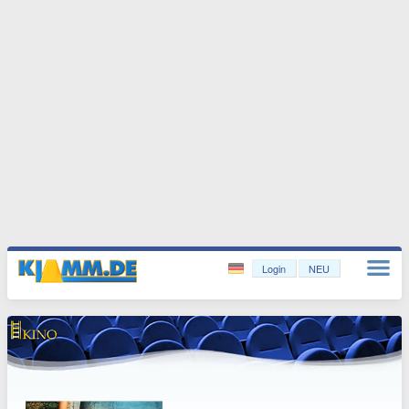
Login
NEU