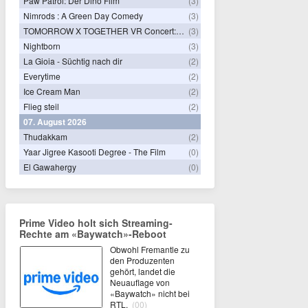
Paw Patrol: Der Dino Film
(3)
Nimrods : A Green Day Comedy
(3)
TOMORROW X TOGETHER VR Concert: Endless Ride
(3)
Nightborn
(3)
La Gioia - Süchtig nach dir
(2)
Everytime
(2)
Ice Cream Man
(2)
Flieg steil
(2)
07. August 2026
Thudakkam
(2)
Yaar Jigree Kasooti Degree - The Film
(0)
El Gawahergy
(0)
Prime Video holt sich Streaming-
Rechte am «Baywatch»-Reboot
Obwohl Fremantle zu
den Produzenten
gehört, landet die
Neuauflage von
«Baywatch» nicht bei
RTL.
(00)