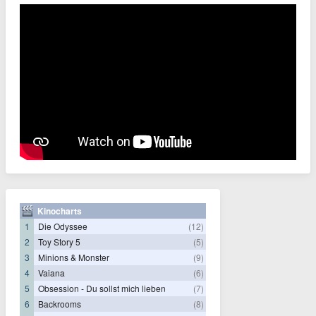
Kinocharts
1
Die Odyssee
(12)
2
Toy Story 5
(5)
3
Minions & Monster
(9)
4
Vaiana
(6)
5
Obsession - Du sollst mich lieben
(7)
6
Backrooms
(8)