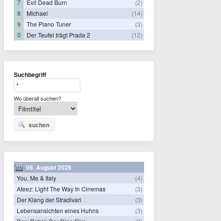
7
Evil Dead Burn
(2)
8
Michael
(14)
9
The Piano Tuner
(3)
0
Der Teufel trägt Prada 2
(12)
Suchbegriff
Wo überall suchen?
suchen
06. August 2026
You, Me & Italy
(4)
Ateez: Light The Way In Cinemas
(3)
Der Klang der Stradivari
(3)
Lebensansichten eines Huhns
(3)