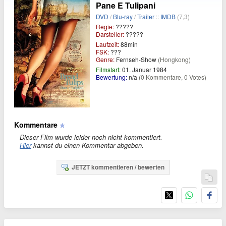
Pane E Tulipani
DVD
/
Blu-ray
/
Trailer
::
IMDB
(7,3)
Regie:
?????
Darsteller:
?????
Laufzeit:
88min
FSK:
???
Genre:
Fernseh-Show
(Hongkong)
Filmstart:
01. Januar 1984
Bewertung:
n/a
(0 Kommentare, 0 Votes)
Kommentare
Dieser Film wurde leider noch nicht kommentiert.
Hier
kannst du einen Kommentar abgeben.
JETZT kommentieren / bewerten