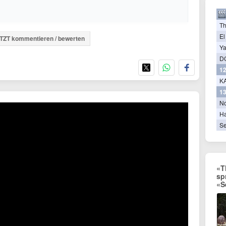
T
El
TZT kommentieren / bewerten
Ya
D
12
KA
13
N
Ha
Se
«T
sp
«S