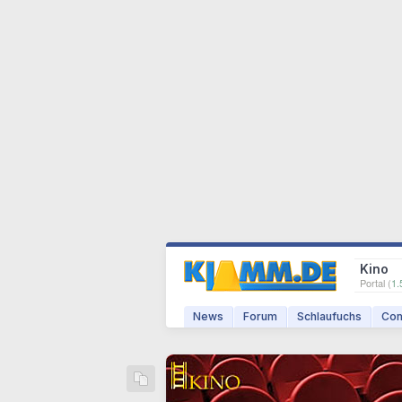
Kino
Portal (
1.
News
Forum
Schlaufuchs
Com