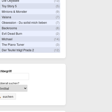
Die Odyssee
(13)
Toy Story 5
(5)
Minions & Monster
(9)
Vaiana
(7)
Obsession - Du sollst mich lieben
(7)
Backrooms
(8)
Evil Dead Burn
(2)
Michael
(14)
The Piano Tuner
(3)
Der Teufel trägt Prada 2
(12)
hbegriff
überall suchen?
suchen