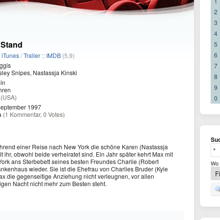
1
2
3
4
 Stand
5
6
/
iTunes
/
Trailer
::
IMDB
(5,9)
ggis
7
ley Snipes, Nastassja Kinski
8
in
9
hren
a
(USA)
0
September 1997
a
(1 Kommentar, 0 Votes)
Suc
ährend einer Reise nach New York die schöne Karen (Nastassja
 ihr, obwohl beide verheiratet sind. Ein Jahr später kehrt Max mit
rk ans Sterbebett seines besten Freundes Charlie (Robert
Wo 
rankenhaus wieder. Sie ist die Ehefrau von Charlies Bruder (Kyle
 die gegenseitige Anziehung nicht verleugnen, vor allen
igen Nacht nicht mehr zum Besten steht.