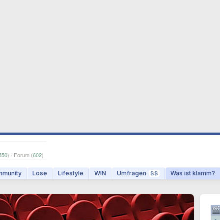
550
) · Forum (
602
)
munity
Lose
Lifestyle
WIN
Umfragen
Was ist klamm?
$$