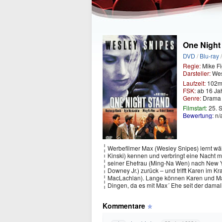
One Night
DVD
/
Blu-ray
Regie:
Mike Fi
Darsteller:
Wes
Laufzeit:
102m
FSK:
ab 16 Ja
Genre:
Dram
Filmstart:
25. 
Bewertung:
n/
Werbefilmer Max (Wesley Snipes) lernt w
Kinski) kennen und verbringt eine Nacht mit
seiner Ehefrau (Ming-Na Wen) nach New Yo
Downey Jr.) zurück – und trifft Karen im K
MacLachlan). Lange können Karen und Max
Dingen, da es mit Max´ Ehe seit der damal
Kommentare