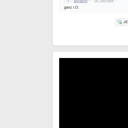
storabird
1
22. Juni 2024
ganz i.O.
JE