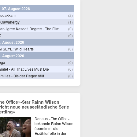
07. August 2026
hudakkam
(2)
 Gawahergy
(1)
ar Jigree Kasooti Degree - The Film
(0)
C
(0)
. August 2026
TSEYE: Wild Hearts
(0)
. August 2026
oga
(0)
mlet - All That Lives Must Die
(0)
millas - Bis der Regen fällt
(0)
he Office»-Star Rainn Wilson
richt neue neuseeländische Serie
ettling»
Der aus «The Office»
bekannte Rainn Wilson
übernimmt die
Erzählerrolle in der