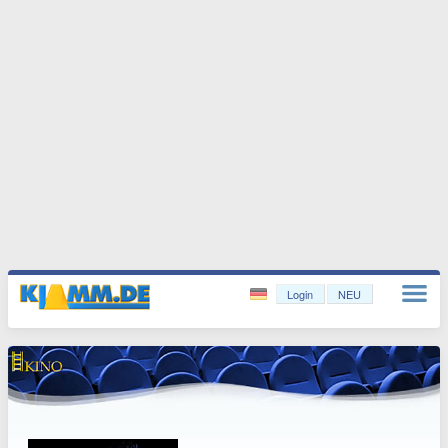
Login
NEU