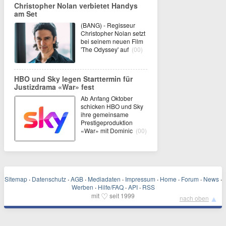
Christopher Nolan verbietet Handys
am Set
(BANG) - Regisseur
Christopher Nolan setzt
bei seinem neuen Film
'The Odyssey' auf
(00)
HBO und Sky legen Starttermin für
Justizdrama «War» fest
Ab Anfang Oktober
schicken HBO und Sky
ihre gemeinsame
Prestigeproduktion
«War» mit Dominic
(00)
Sitemap
·
Datenschutz
·
AGB
·
Mediadaten
·
Impressum
·
Home
·
Forum
·
News
·
Werben
·
Hilfe/FAQ
·
API
·
RSS
♡
mit
seit 1999
▲
nach oben