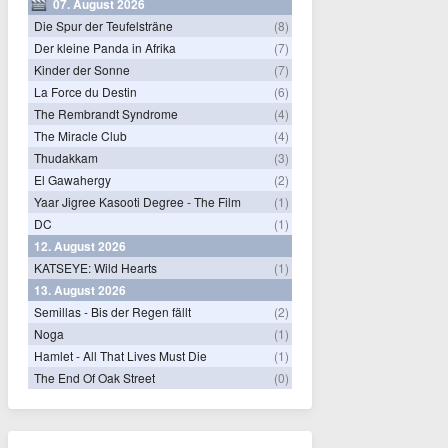
07. August 2026
Die Spur der Teufelsträne
(8)
Der kleine Panda in Afrika
(7)
Kinder der Sonne
(7)
La Force du Destin
(6)
The Rembrandt Syndrome
(4)
The Miracle Club
(4)
Thudakkam
(3)
El Gawahergy
(2)
Yaar Jigree Kasooti Degree - The Film
(1)
DC
(1)
12. August 2026
KATSEYE: Wild Hearts
(1)
13. August 2026
Semillas - Bis der Regen fällt
(2)
Noga
(1)
Hamlet - All That Lives Must Die
(1)
The End Of Oak Street
(0)