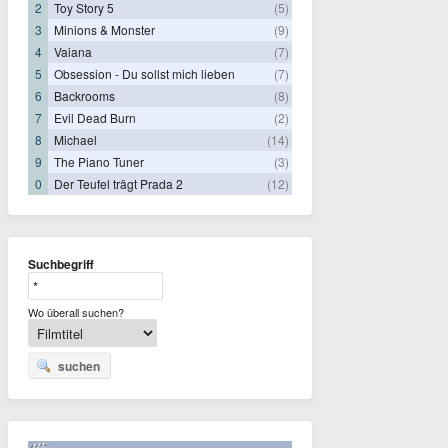
2
Toy Story 5
(5)
3
Minions & Monster
(9)
4
Vaiana
(7)
5
Obsession - Du sollst mich lieben
(7)
6
Backrooms
(8)
7
Evil Dead Burn
(2)
8
Michael
(14)
9
The Piano Tuner
(3)
0
Der Teufel trägt Prada 2
(12)
Suchbegriff
Wo überall suchen?
suchen