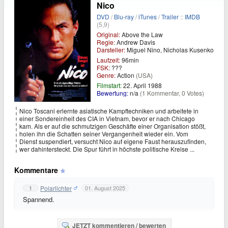
Nico
DVD
/
Blu-ray
/
iTunes
/
Trailer
::
IMDB
(5,9)
Original:
Above the Law
Regie:
Andrew Davis
Darsteller:
Miguel Nino, Nicholas Kusenko
Laufzeit:
96min
FSK:
???
Genre:
Action
(USA)
Filmstart:
22. April 1988
Bewertung:
n/a
(1 Kommentar, 0 Votes)
Nico Toscani erlernte asiatische Kampftechniken und arbeitete in
einer Sondereinheit des CIA in Vietnam, bevor er nach Chicago
kam. Als er auf die schmutzigen Geschäfte einer Organisation stößt,
holen ihn die Schatten seiner Vergangenheit wieder ein. Vom
Dienst suspendiert, versucht Nico auf eigene Faust herauszufinden,
wer dahintersteckt. Die Spur führt in höchste politische Kreise ...
Kommentare
Polarlichter
1
01. August 2025
Spannend.
JETZT kommentieren / bewerten