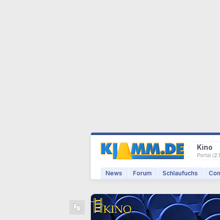
Kino
Portal (
2.
News
Forum
Schlaufuchs
Com