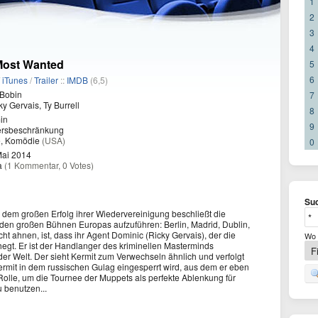
1
2
3
4
Most Wanted
5
6
/
iTunes
/
Trailer
::
IMDB
(6,5)
Bobin
7
y Gervais, Ty Burrell
8
in
9
ersbeschränkung
e, Komödie
(USA)
0
Mai 2014
a
(1 Kommentar, 0 Votes)
Suc
dem großen Erfolg ihrer Wiedervereinigung beschließt die
den großen Bühnen Europas aufzuführen: Berlin, Madrid, Dublin,
t ahnen, ist, dass ihr Agent Dominic (Ricky Gervais), der die
Wo 
n hegt. Er ist der Handlanger des kriminellen Masterminds
der Welt. Der sieht Kermit zum Verwechseln ähnlich und verfolgt
Kermit in dem russischen Gulag eingesperrt wird, aus dem er eben
olle, um die Tournee der Muppets als perfekte Ablenkung für
 benutzen...