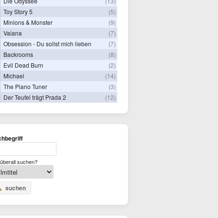
Die Odyssee
(13)
Toy Story 5
(5)
Minions & Monster
(9)
Vaiana
(7)
Obsession - Du sollst mich lieben
(7)
Backrooms
(8)
Evil Dead Burn
(2)
Michael
(14)
The Piano Tuner
(3)
Der Teufel trägt Prada 2
(12)
hbegriff
überall suchen?
suchen