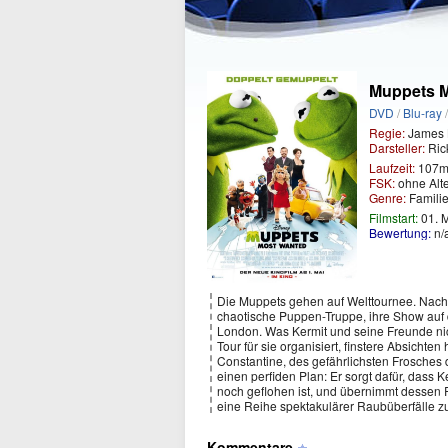
Muppets 
DVD
/
Blu-ray
Regie:
James 
Darsteller:
Rick
Laufzeit:
107m
FSK:
ohne Alt
Genre:
Famili
Filmstart:
01. 
Bewertung:
n/
Die Muppets gehen auf Welttournee. Nach 
chaotische Puppen-Truppe, ihre Show auf 
London. Was Kermit und seine Freunde nich
Tour für sie organisiert, finstere Absichte
Constantine, des gefährlichsten Frosches 
einen perfiden Plan: Er sorgt dafür, dass 
noch geflohen ist, und übernimmt dessen R
eine Reihe spektakulärer Raubüberfälle zu
Kommentare