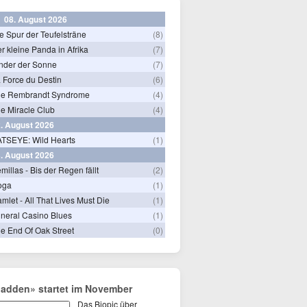
08. August 2026
e Spur der Teufelsträne
(8)
r kleine Panda in Afrika
(7)
nder der Sonne
(7)
 Force du Destin
(6)
he Rembrandt Syndrome
(4)
e Miracle Club
(4)
. August 2026
TSEYE: Wild Hearts
(1)
. August 2026
millas - Bis der Regen fällt
(2)
oga
(1)
mlet - All That Lives Must Die
(1)
neral Casino Blues
(1)
e End Of Oak Street
(0)
adden» startet im November
Das Biopic über