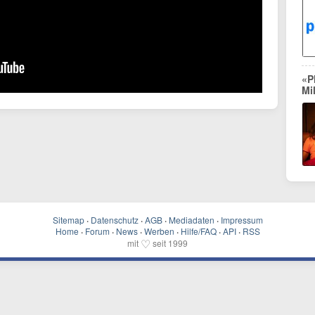
«P
Mi
Sitemap
·
Datenschutz
·
AGB
·
Mediadaten
·
Impressum
Home
·
Forum
·
News
·
Werben
·
Hilfe/FAQ
·
API
·
RSS
♡
mit
seit 1999