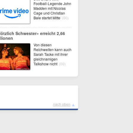
Football-Legende John
Madden mit Nicolas
Cage und Christian
Bale startet Mitte
(00)
lötzlich Schwester» erreicht 2,66
llionen
Von diesen
Reichweiten kann auch
Sarah Tacke mit ihrer
gleichnamigen
Talkshow nicht
(00)
▲
nach oben