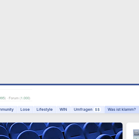
995
) · Forum (
1.000
)
munity
Lose
Lifestyle
WIN
Umfragen
Was ist klamm?
$$