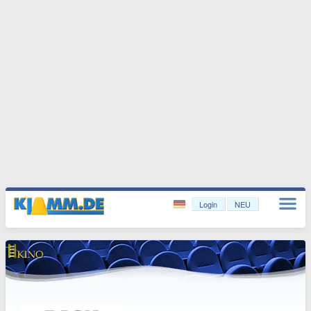
Login
NEU