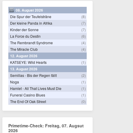
08. August 2026
Die Spur der Teufelsträne
(8)
Der kleine Panda in Afrika
(7)
Kinder der Sonne
(7)
La Force du Destin
(6)
The Rembrandt Syndrome
(4)
The Miracle Club
(4)
12. August 2026
KATSEYE: Wild Hearts
(1)
13. August 2026
Semillas - Bis der Regen fällt
(2)
Noga
(1)
Hamlet - All That Lives Must Die
(1)
Funeral Casino Blues
(1)
The End Of Oak Street
(0)
Primetime-Check: Freitag, 07. Augsut
2026