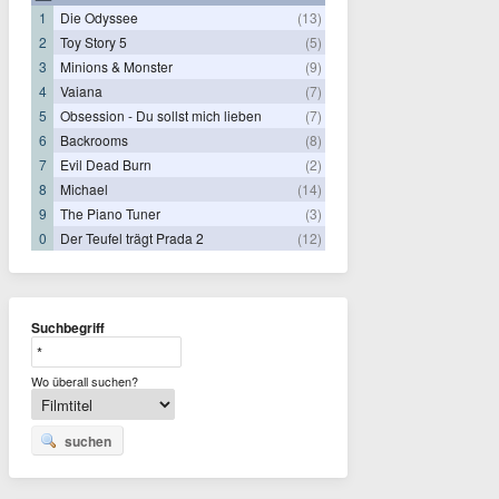
1
Die Odyssee
(13)
2
Toy Story 5
(5)
3
Minions & Monster
(9)
4
Vaiana
(7)
5
Obsession - Du sollst mich lieben
(7)
6
Backrooms
(8)
7
Evil Dead Burn
(2)
8
Michael
(14)
9
The Piano Tuner
(3)
0
Der Teufel trägt Prada 2
(12)
Suchbegriff
Wo überall suchen?
suchen