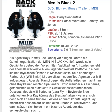
Men in Black 2
DVD
/
Blu-ray
/
iTunes
/
Trailer
::
IMDB
(6,0)
Regie:
Barry Sonnenfeld
Darsteller:
Patrick Warburton, Tommy Lee
Jones
Laufzeit:
88min
FSK:
ab 12 Jahren
Genre:
Action, Komödie, Science-Fiction
(USA)
Filmstart:
18. Juli 2002
Bewertung:
7,0
(5 Kommentare, 3 Votes)
Als Agent Kay (Tommy Lee Jones) vor einigen Jahren die
Geheimorganisation der MEN IN BLACK verließ, wurde sein
Gedächtnis getreu den Vorschriften "geblitzdingst". Inzwischen lebt
der ehemals wackerste Alien-Jäger der Welt als Postbote in einem
kleinen idyllischen Örtchen in Massachusetts. Sein ehemaliger
Partner Jay (Will Smith) ist derweil zum neuen Top-Agenten der MIB
aufgestiegen. Aber der Kampf gegen die Außerirdischen macht ihm
ohne Kay keinen rechten Spaß mehr. Umso weniger als ein neues,
gefährliches Alien auftaucht: In Gestalt eines verführerischen
Dessous-Models will Serleena (Lara Flynn Boyle) die Erde
unterjochen. Nur Kay könnte das Biest aufhalten - wenn er sich
doch bloß an seine frühere Existenz erinnern könnte! Agent Jay
macht sich deshalb auf, seinen alten Freund zu reaktivieren. Und
dann stürzen sich beide in ein bizarres Abenteuer, das
seinesgleichen sucht ...