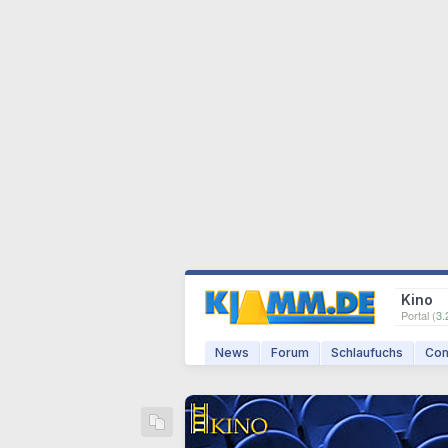
Kino
Portal (
3.
News
Forum
Schlaufuchs
Com