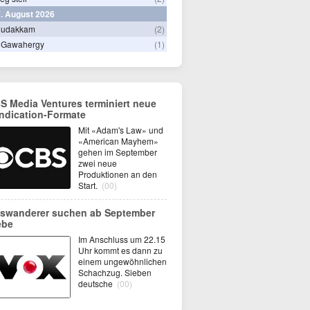
. August 2026
hudakkam
(2)
 Gawahergy
(1)
S Media Ventures terminiert neue
ndication-Formate
Mit «Adam's Law» und
«American Mayhem»
gehen im September
zwei neue
Produktionen an den
Start.
(00)
swanderer suchen ab September
ebe
Im Anschluss um 22.15
Uhr kommt es dann zu
einem ungewöhnlichen
Schachzug. Sieben
deutsche
(00)