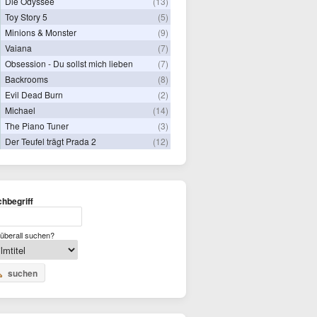
Die Odyssee
(13)
Toy Story 5
(5)
Minions & Monster
(9)
Vaiana
(7)
Obsession - Du sollst mich lieben
(7)
Backrooms
(8)
Evil Dead Burn
(2)
Michael
(14)
The Piano Tuner
(3)
Der Teufel trägt Prada 2
(12)
hbegriff
überall suchen?
suchen