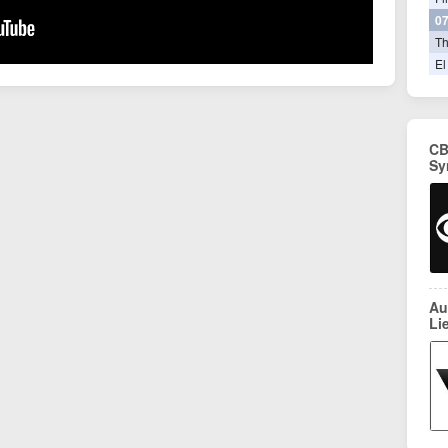
07
T
El
CB
Sy
Au
Li