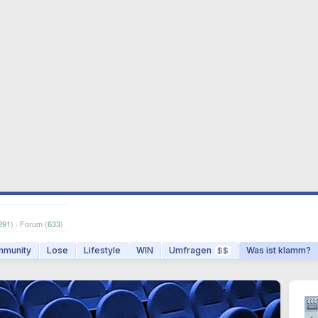
291
) · Forum (
633
)
munity
Lose
Lifestyle
WIN
Umfragen
Was ist klamm?
$$