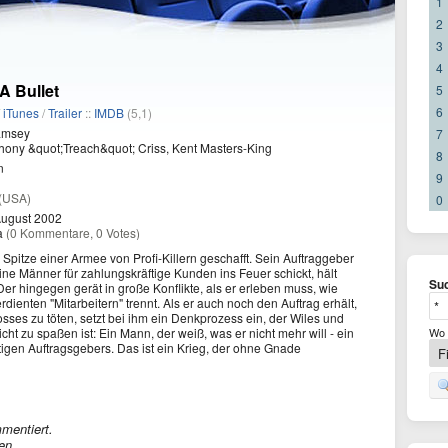
1
2
3
4
A Bullet
5
6
/
iTunes
/
Trailer
::
IMDB
(5,1)
amsey
7
hony &quot;Treach&quot; Criss, Kent Masters-King
8
n
9
(USA)
0
August 2002
a
(0 Kommentare, 0 Votes)
Spitze einer Armee von Profi-Killern geschafft. Sein Auftraggeber
ine Männer für zahlungskräftige Kunden ins Feuer schickt, hält
Suc
r hingegen gerät in große Konflikte, als er erleben muss, wie
rdienten "Mitarbeitern" trennt. Als er auch noch den Auftrag erhält,
sses zu töten, setzt bei ihm ein Denkprozess ein, der Wiles und
cht zu spaßen ist: Ein Mann, der weiß, was er nicht mehr will - ein
Wo 
tigen Auftragsgebers. Das ist ein Krieg, der ohne Gnade
mentiert.
en.