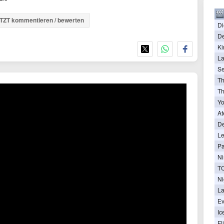
TZT kommentieren / bewerten
Di
De
Ki
La
Se
T
Th
Yo
At
De
Le
Pa
Ni
Ni
La
Ev
Ic
Fl