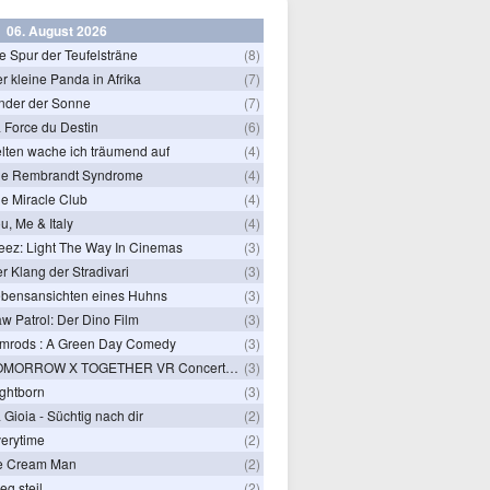
06. August 2026
e Spur der Teufelsträne
(8)
r kleine Panda in Afrika
(7)
nder der Sonne
(7)
 Force du Destin
(6)
lten wache ich träumend auf
(4)
he Rembrandt Syndrome
(4)
e Miracle Club
(4)
u, Me & Italy
(4)
eez: Light The Way In Cinemas
(3)
r Klang der Stradivari
(3)
bensansichten eines Huhns
(3)
w Patrol: Der Dino Film
(3)
mrods : A Green Day Comedy
(3)
TOMORROW X TOGETHER VR Concert: Endless Ride
(3)
ghtborn
(3)
 Gioia - Süchtig nach dir
(2)
erytime
(2)
e Cream Man
(2)
ieg steil
(2)