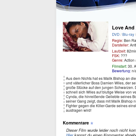
Love And 
DVD
/
Blu-ray
Regie:
Ben R
Darsteller:
Ant
Laufzeit:
82mi
FSK:
???
Genre:
Action
Filmstart:
30. 
Bewertung:
n/
Aus dem Nichts hat es Malik Bishop an die 
und väterlicher Boss Damien Wiles, der se
große Stücke auf den jungen Schwarzen. De
schnell sich Wiles auf blutige Weise von ve
Cynda, die hinreißende Geliebte seines Bo
seiner Gang zeigt, dass mit Malik Bishop ni
Fighter gegen die Killer-Garde seines eins
austragen wird!
Kommentare
Dieser Film wurde leider noch nicht kom
Hier
kannst du einen Kommentar abgeb