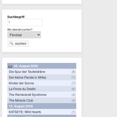
Suchbegriff
Wo überall suchen?
suchen
08. August 2026
Die Spur der Teufelsträne
(8)
Der kleine Panda in Afrika
(7)
Kinder der Sonne
(7)
La Force du Destin
(6)
The Rembrandt Syndrome
(4)
The Miracle Club
(4)
12. August 2026
KATSEYE: Wild Hearts
(1)