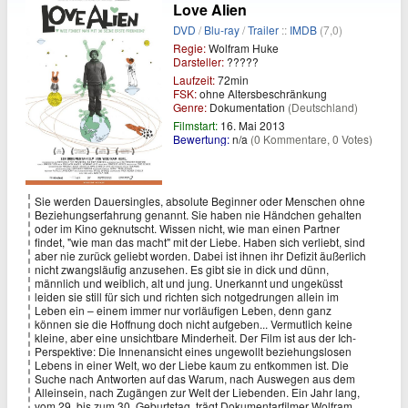
Love Alien
DVD
/
Blu-ray
/
Trailer
::
IMDB
(7,0)
Regie:
Wolfram Huke
Darsteller:
?????
Laufzeit:
72min
FSK:
ohne Altersbeschränkung
Genre:
Dokumentation
(Deutschland)
Filmstart:
16. Mai 2013
Bewertung:
n/a
(0 Kommentare, 0 Votes)
Sie werden Dauersingles, absolute Beginner oder Menschen ohne
Beziehungserfahrung genannt. Sie haben nie Händchen gehalten
oder im Kino geknutscht. Wissen nicht, wie man einen Partner
findet, "wie man das macht" mit der Liebe. Haben sich verliebt, sind
aber nie zurück geliebt worden. Dabei ist ihnen ihr Defizit äußerlich
nicht zwangsläufig anzusehen. Es gibt sie in dick und dünn,
männlich und weiblich, alt und jung. Unerkannt und ungeküsst
leiden sie still für sich und richten sich notgedrungen allein im
Leben ein – einem immer nur vorläufigen Leben, denn ganz
können sie die Hoffnung doch nicht aufgeben... Vermutlich keine
kleine, aber eine unsichtbare Minderheit. Der Film ist aus der Ich-
Perspektive: Die Innenansicht eines ungewollt beziehungslosen
Lebens in einer Welt, wo der Liebe kaum zu entkommen ist. Die
Suche nach Antworten auf das Warum, nach Auswegen aus dem
Alleinsein, nach Zugängen zur Welt der Liebenden. Ein Jahr lang,
vom 29. bis zum 30. Geburtstag, trägt Dokumentarfilmer Wolfram