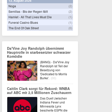
13. August 2026
Noga
(2)
Semillas - Bis der Regen fällt
(2)
Hamlet - All That Lives Must Die
(1)
Funeral Casino Blues
(1)
The End Of Oak Street
(0)
Da'Vine Joy Randolph übernimmt
Hauptrolle in starbesetzter schwarzer
Komödie
(BANG) - Da'Vine Joy
Randolph ist Teil der
Besetzung von
'Dedicated to Morris
Burke'.
(00)
Caitlin Clark sorgt für Rekord: WNBA
auf ABC mit 2,5 Millionen Zuschauern
Das Duell zwischen
Indiana Fever und
Minnesota Lynx
bescherte ESPN die