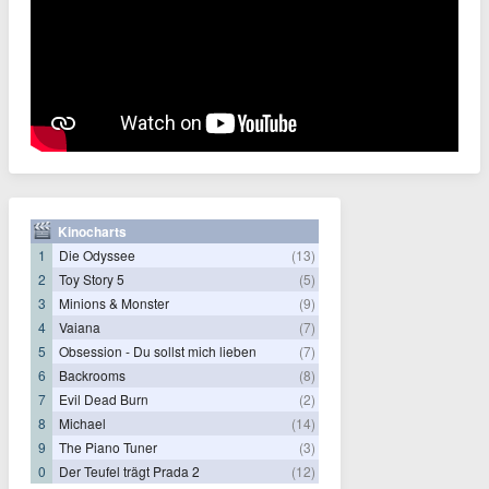
Kinocharts
1
Die Odyssee
(13)
2
Toy Story 5
(5)
3
Minions & Monster
(9)
4
Vaiana
(7)
5
Obsession - Du sollst mich lieben
(7)
6
Backrooms
(8)
7
Evil Dead Burn
(2)
8
Michael
(14)
9
The Piano Tuner
(3)
0
Der Teufel trägt Prada 2
(12)