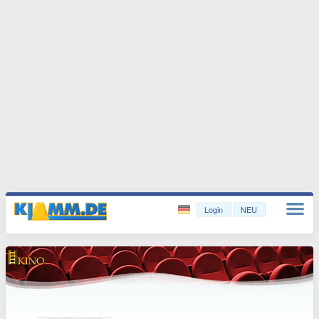
Login
NEU