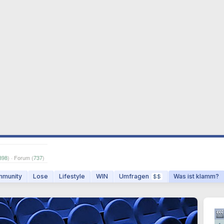
398
) · Forum (
737
)
munity
Lose
Lifestyle
WIN
Umfragen
Was ist klamm?
$$