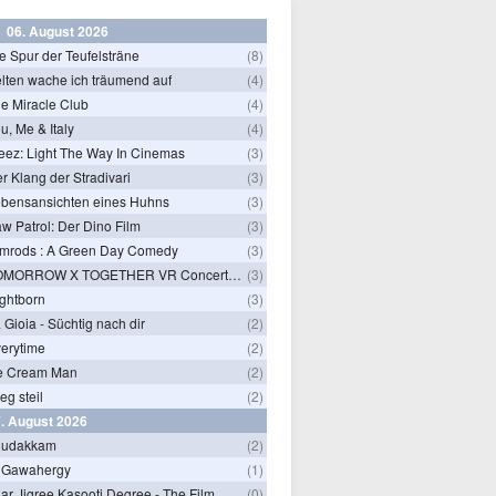
06. August 2026
e Spur der Teufelsträne
(8)
lten wache ich träumend auf
(4)
e Miracle Club
(4)
u, Me & Italy
(4)
eez: Light The Way In Cinemas
(3)
r Klang der Stradivari
(3)
bensansichten eines Huhns
(3)
w Patrol: Der Dino Film
(3)
mrods : A Green Day Comedy
(3)
TOMORROW X TOGETHER VR Concert: Endless Ride
(3)
ghtborn
(3)
 Gioia - Süchtig nach dir
(2)
erytime
(2)
e Cream Man
(2)
ieg steil
(2)
. August 2026
hudakkam
(2)
 Gawahergy
(1)
ar Jigree Kasooti Degree - The Film
(0)