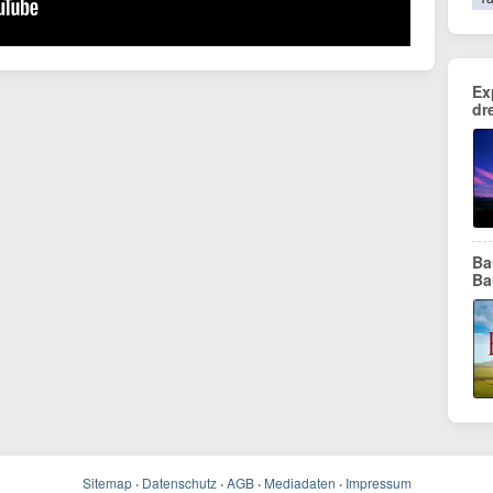
Ex
dr
Ba
Ba
Sitemap
·
Datenschutz
·
AGB
·
Mediadaten
·
Impressum