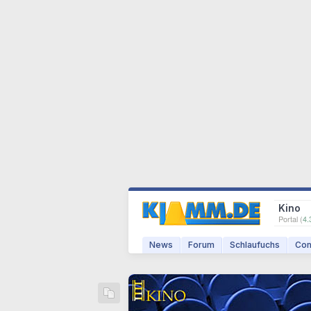
Kino
Portal (
4.
News
Forum
Schlaufuchs
Com