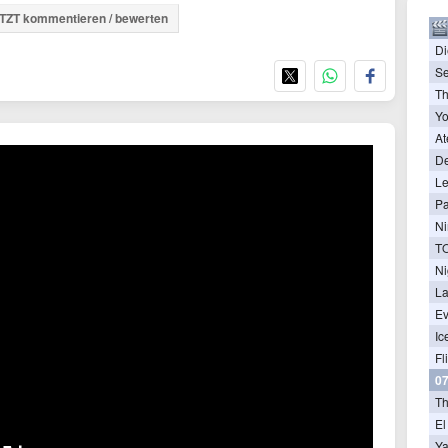
TZT kommentieren / bewerten
Di
Se
Th
Yo
At
De
Le
Pa
Ni
Ni
La
Ev
Ic
Fl
07
T
El
Ya