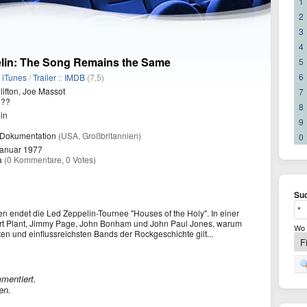
1
2
3
4
lin: The Song Remains the Same
5
6
/
iTunes
/
Trailer
::
IMDB
(7,5)
lifton, Joe Massot
7
??
8
in
9
 Dokumentation
(USA, Großbritannien)
0
Januar 1977
a
(0 Kommentare, 0 Votes)
Suc
 endet die Led Zeppelin-Tournee "Houses of the Holy". In einer
rt Plant, Jimmy Page, John Bonham und John Paul Jones, warum
Wo 
ten und einflussreichsten Bands der Rockgeschichte gilt...
mentiert.
en.