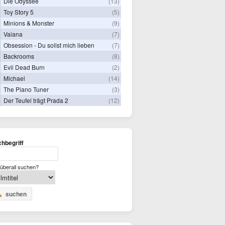
Die Odyssee
(13)
Toy Story 5
(5)
Minions & Monster
(9)
Vaiana
(7)
Obsession - Du sollst mich lieben
(7)
Backrooms
(8)
Evil Dead Burn
(2)
Michael
(14)
The Piano Tuner
(3)
Der Teufel trägt Prada 2
(12)
hbegriff
überall suchen?
suchen