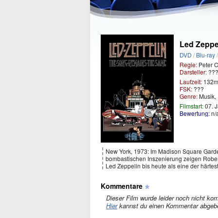
Led Zeppe
DVD
/
Blu-ray
Regie:
Peter C
Darsteller:
???
Laufzeit:
132m
FSK:
???
Genre:
Musik,
Filmstart:
07. 
Bewertung:
n/
New York, 1973: Im Madison Square Garden
bombastischen Inszenierung zeigen Robe
Led Zeppelin bis heute als eine der härtes
Kommentare
Dieser Film wurde leider noch nicht kom
Hier
kannst du einen Kommentar abgeb