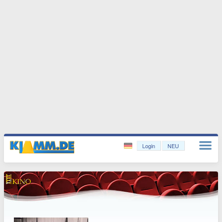
Login
NEU