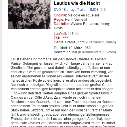
Lautlos wie die Nacht
DVD
/
Blu-ray
/
Trailer
::
IMDB
(7,3)
Original:
Mélodie en sous-sol
Regie:
Henri Verneuil
Darsteller:
Viviane Romance, Jimmy
Davis
Laufzeit:
116min
FSK:
???
Genre:
Drama, Krimi
(Frankreich, Italien)
Filmstart:
19. März 1963
Bewertung:
n/a
(0 Kommentare, 0 Votes)
Es ist sieben Uhr morgens, als der Ganove Charles aus einem
Pariser Gefängnis entlassen wird. Fünf lange Jahre hat seine Frau
Ginette auf ihn gewartet und dabei inständig gehofft, dass er nun
endlich zur Vernunft gekommen ist. Doch von ihrem Vorschlag, von
seinen ergaunerten Millionen ein kleines Hotelrestaurant an der
französischen Küste zu eröffnen, ist er alles andere als begeistert.
Nur noch ein einziges Ding will er drehen ... seinen großen Coup!
Von seinem ehemaligen Komplizen Mario bekommt er den nötigen
Tipp – und den detaillierten Bauplan eines großen Spielkasinos in
Cannes an der Côte d’Azur. Zwar würde es noch immer ein
Meisterwerk der Gaunerkunst sein, den Tresorraum leer zu räumen,
aber seinem Traum vom großen Geld ist er damit schon ein großes
Stück näher. Jetzt braucht er nur noch den richtigen Partner. Mario
fällt krankheitsbedingt aus, aber sein ehemaliger Zellengenosse
Francis, der nicht so recht Lust auf eine geregelte Arbeit hat, aber
genau wie Charles von Reichtum und Sorglosigkeit träumt, ist sofort
begeistert. Der Dritte im Bunde, der zwar nicht aktiv an dem Überfall