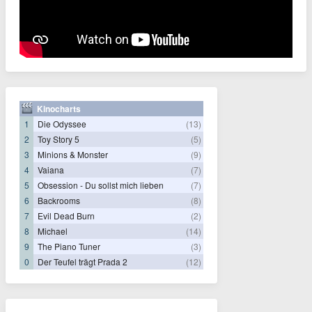
Kinocharts
1
Die Odyssee
(13)
2
Toy Story 5
(5)
3
Minions & Monster
(9)
4
Vaiana
(7)
5
Obsession - Du sollst mich lieben
(7)
6
Backrooms
(8)
7
Evil Dead Burn
(2)
8
Michael
(14)
9
The Piano Tuner
(3)
0
Der Teufel trägt Prada 2
(12)