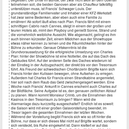
teilnehmen soll, die beiden Ganoven aber als Chauffeur tatkräftig
unterstützen muss, ist Francis’ Schwager Louis. Der
grundanständige Familienvater und Inhaber einer KFZ-Werkstatt
hat zwar seine Bedenken, aber eben auch eine Familie zu
ernähren! Ab sofort läuft alles nach Plan. Francis fährt mit einem
schnittigen Cabrio nach Cannes, steigt in einem der großen und
teuren Hotels ab, mimt den Playboy und genießt Sonne, Strand und
die vornehmlich weibliche Aussicht. Wie abgemacht, gelingt es ihm
auch binnen kürzester Zeit, einem Mädchen aus der Showtruppe
etwas näher kennen zu lernen und die Räumlichkeiten hinter der
Bühne zu erkunden. Genaue Ortskenntnis ist die
Grundvoraussetzung für die erfolgreiche Umsetzung von Charles
Plan: hinter der Showbühne ist eine Notleiter, die auf das Dach des
Gebäudes führt. Auf der anderen Seite des Daches wiederum ist
der Einstieg in der Aufzugschacht, der direkt bis vor den Tresorraum
führt. Als Freund der schwedischen Chortänzerin Brigitte kann sich
Francis hinter den Kulissen bewegen, ohne Aufsehen zu erregen.
Außerdem hat Charles für Francis einen Strandkabine angemietet,
hier soll nach dem Raub das Geld zwischengelagert werden. Eine
Woche nach Francis’ Ankunft in Cannes erscheint auch Charles auf
der Bildfläche. Seine Aufgabe ist es, den genauen zeitlichen Ablauf
zu planen. Wann kommt Monsieur Crimb, um die Einnahmen des
Kasinos in den Tresorraum zu bringen? Wann wird die
Alarmanlage dazu kurzzeitig ausgeschaltet? Endlich ist es soweit:
die Saison wird mit einer großen Galavorstellung beendet, im
Tresor lagern die gesamten Einnahmen der letzten Wochen.
Während der Vorstellung begibt Francis sich wie so oft hinter die
Bühne, nur dass er sich dieses Mal nicht auf Brigitte wartet, sondern
sich versteckt, bis Ruhe eingekehrt ist. Dann klettert er auf das