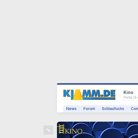
Kino
Portal (
2.
News
Forum
Schlaufuchs
Com