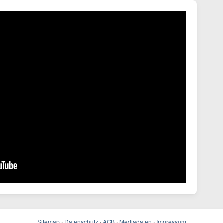
Sitemap
·
Datenschutz
·
AGB
·
Mediadaten
·
Impressum