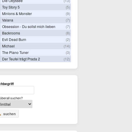
Die Odyssee
(13)
Toy Story 5
(5)
Minions & Monster
(9)
Vaiana
(7)
Obsession - Du sollst mich lieben
(7)
Backrooms
(8)
Evil Dead Burn
(2)
Michael
(14)
The Piano Tuner
(3)
Der Teufel trägt Prada 2
(12)
hbegriff
überall suchen?
suchen