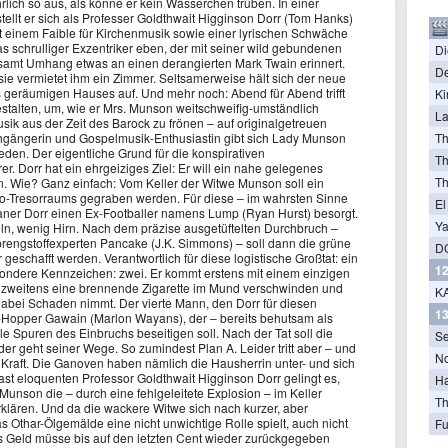
rlich so aus, als könne er kein Wässerchen trüben. In einer
tellt er sich als Professer Goldthwait Higginson Dorr (Tom Hanks)
mit einem Faible für Kirchenmusik sowie einer lyrischen Schwäche
as schrulliger Exzentriker eben, der mit seiner wild gebundenen
Di
amt Umhang etwas an einen derangierten Mark Twain erinnert.
De
sie vermietet ihm ein Zimmer. Seltsamerweise hält sich der neue
s geräumigen Hauses auf. Und mehr noch: Abend für Abend trifft
Ki
Gestalten, um, wie er Mrs. Munson weitschweifig-umständlich
La
sik aus der Zeit des Barock zu frönen – auf originalgetreuen
irchgängerin und Gospelmusik-Enthusiastin gibt sich Lady Munson
T
eden. Der eigentliche Grund für die konspirativen
Th
er. Dorr hat ein ehrgeiziges Ziel: Er will ein nahe gelegenes
T
n. Wie? Ganz einfach: Vom Keller der Witwe Munson soll ein
-Tresorraums gegraben werden. Für diese – im wahrsten Sinne
El
laner Dorr einen Ex-Footballer namens Lump (Ryan Hurst) besorgt.
Ya
n, wenig Hirn. Nach dem präzise ausgetüftelten Durchbruch –
prengstoffexperten Pancake (J.K. Simmons) – soll dann die grüne
D
geschafft werden. Verantwortlich für diese logistische Großtat: ein
12
ondere Kennzeichen: zwei. Er kommt erstens mit einem einzigen
zweitens eine brennende Zigarette im Mund verschwinden und
KA
dabei Schaden nimmt. Der vierte Mann, den Dorr für diesen
13
p-Hopper Gawain (Marlon Wayans), der – bereits behutsam als
e Spuren des Einbruchs beseitigen soll. Nach der Tat soll die
Se
er geht seiner Wege. So zumindest Plan A. Leider tritt aber – und
N
 Kraft. Die Ganoven haben nämlich die Hausherrin unter- und sich
st eloquenten Professor Goldthwait Higginson Dorr gelingt es,
Ha
Munson die – durch eine fehlgeleitete Explosion – im Keller
Th
klären. Und da die wackere Witwe sich nach kurzer, aber
s Othar-Ölgemälde eine nicht unwichtige Rolle spielt, auch nicht
Fu
as Geld müsse bis auf den letzten Cent wieder zurückgegeben