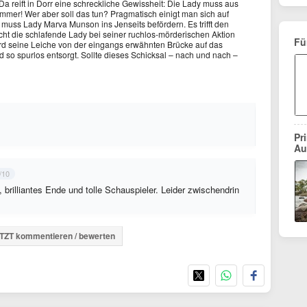
 Da reift in Dorr eine schreckliche Gewissheit: Die Lady muss aus
mer! Wer aber soll das tun? Pragmatisch einigt man sich auf
muss Lady Marva Munson ins Jenseits befördern. Es trifft den
icht die schlafende Lady bei seiner ruchlos-mörderischen Aktion
Fü
ird seine Leiche von der eingangs erwähnten Brücke auf das
 so spurlos entsorgt. Sollte dieses Schicksal – nach und nach –
Pr
Au
/10
g, brilliantes Ende und tolle Schauspieler. Leider zwischendrin
TZT kommentieren / bewerten