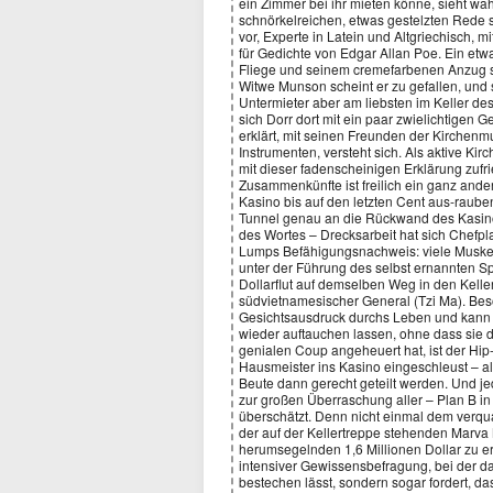
ein Zimmer bei ihr mieten könne, sieht wah
schnörkelreichen, etwas gestelzten Rede s
vor, Experte in Latein und Altgriechisch, 
für Gedichte von Edgar Allan Poe. Ein etw
Fliege und seinem cremefarbenen Anzug s
Witwe Munson scheint er zu gefallen, und 
Untermieter aber am liebsten im Keller de
sich Dorr dort mit ein paar zwielichtigen 
erklärt, mit seinen Freunden der Kirchenmu
Instrumenten, versteht sich. Als aktive K
mit dieser fadenscheinigen Erklärung zufri
Zusammenkünfte ist freilich ein ganz ander
Kasino bis auf den letzten Cent aus-raube
Tunnel genau an die Rückwand des Kasino
des Wortes – Drecksarbeit hat sich Chefp
Lumps Befähigungsnachweis: viele Muskel
unter der Führung des selbst ernannten S
Dollarflut auf demselben Weg in den Keller 
südvietnamesischer General (Tzi Ma). Bes
Gesichtsausdruck durchs Leben und kann 
wieder auftauchen lassen, ohne dass sie 
genialen Coup angeheuert hat, ist der Hi
Hausmeister ins Kasino eingeschleust – all
Beute dann gerecht geteilt werden. Und jed
zur großen Überraschung aller – Plan B in
überschätzt. Denn nicht einmal dem verqua
der auf der Kellertreppe stehenden Marva 
herumsegelnden 1,6 Millionen Dollar zu er
intensiver Gewissensbefragung, bei der da
bestechen lässt, sondern sogar fordert, d