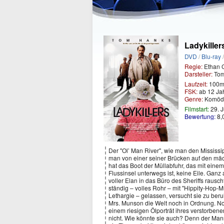
Ladykiller
DVD
/
Blu-ray
Regie:
Ethan 
Darsteller:
Tom 
Laufzeit:
100m
FSK:
ab 12 Ja
Genre:
Komöd
Filmstart:
29. J
Bewertung:
8,
Der "Ol’ Man River", wie man den Mississip
man von einer seiner Brücken auf den mäch
hat das Boot der Müllabfuhr, das mit eine
Flussinsel unterwegs ist, keine Eile. Ganz
voller Elan in das Büro des Sheriffs rausc
ständig – volles Rohr – mit "Hippity-Hop-Mu
Lethargie – gelassen, versucht sie zu beru
Mrs. Munson die Welt noch in Ordnung. Noc
einem riesigen Ölporträt ihres verstorbenen
nicht. Wie könnte sie auch? Denn der Mann,