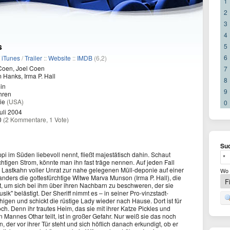
1
2
3
4
s
5
6
/
iTunes
/
Trailer
::
Website
::
IMDB
(6,2)
Coen, Joel Coen
7
Hanks, Irma P. Hall
8
in
9
hren
ie
(USA)
0
uli 2004
0
(2 Kommentare, 1 Vote)
Suc
pi im Süden liebevoll nennt, fließt majestätisch dahin. Schaut
tigen Strom, könnte man ihn fast träge nennen. Auf jeden Fall
m Lastkahn voller Unrat zur nahe gelegenen Müll-deponie auf einer
Wo 
 anders die gottesfürchtige Witwe Marva Munson (Irma P. Hall), die
ht, um sich bei ihm über ihren Nachbarn zu beschweren, der sie
sik" belästigt. Der Sheriff nimmt es – in seiner Pro-vinzstadt-
higen und schickt die rüstige Lady wieder nach Hause. Dort ist für
h. Denn ihr trautes Heim, das sie mit ihrer Katze Pickles und
 Mannes Othar teilt, ist in großer Gefahr. Nur weiß sie das noch
 der vor ihrer Tür steht und sich höflich danach erkundigt, ob er