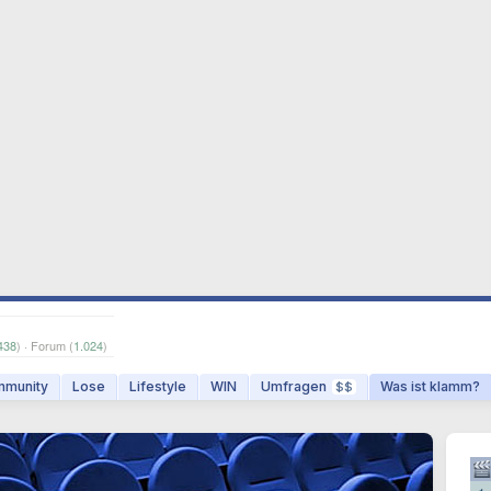
438
) · Forum (
1.024
)
munity
Lose
Lifestyle
WIN
Umfragen
Was ist klamm?
$$