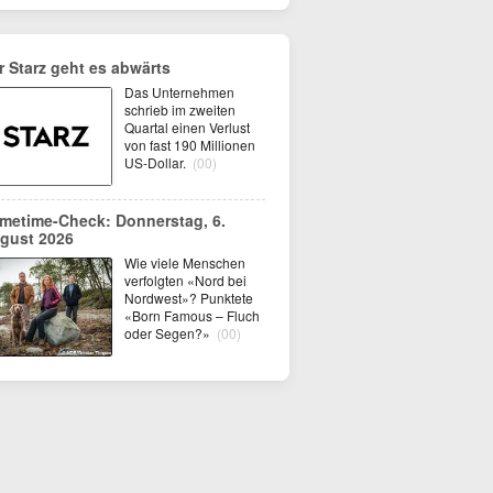
r Starz geht es abwärts
Das Unternehmen
schrieb im zweiten
Quartal einen Verlust
von fast 190 Millionen
US-Dollar.
(00)
imetime-Check: Donnerstag, 6.
gust 2026
Wie viele Menschen
verfolgten «Nord bei
Nordwest»? Punktete
«Born Famous – Fluch
oder Segen?»
(00)