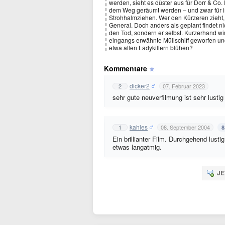
werden, sieht es düster aus für Dorr & Co.
dem Weg geräumt werden – und zwar für im
Strohhalmziehen. Wer den Kürzeren zieht, 
General. Doch anders als geplant findet n
den Tod, sondern er selbst. Kurzerhand w
eingangs erwähnte Müllschiff geworfen und
etwa allen Ladykillern blühen?
Kommentare
dicker2
2
07. Februar 2023
sehr gute neuverfilmung ist sehr lustig
kahles
1
08. September 2004
8
Ein brillianter Film. Durchgehend lusti
etwas langatmig.
JE