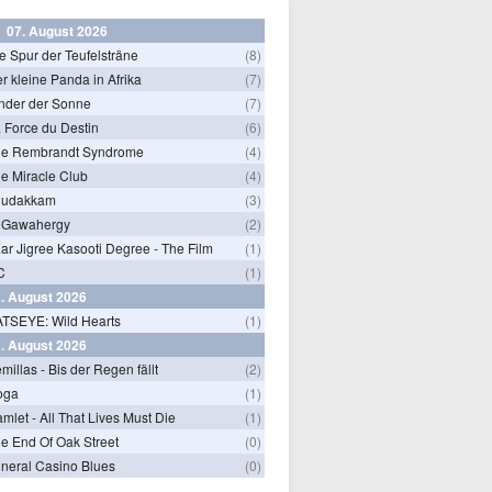
07. August 2026
e Spur der Teufelsträne
(8)
r kleine Panda in Afrika
(7)
nder der Sonne
(7)
 Force du Destin
(6)
he Rembrandt Syndrome
(4)
e Miracle Club
(4)
hudakkam
(3)
 Gawahergy
(2)
ar Jigree Kasooti Degree - The Film
(1)
C
(1)
. August 2026
TSEYE: Wild Hearts
(1)
. August 2026
millas - Bis der Regen fällt
(2)
oga
(1)
mlet - All That Lives Must Die
(1)
e End Of Oak Street
(0)
neral Casino Blues
(0)