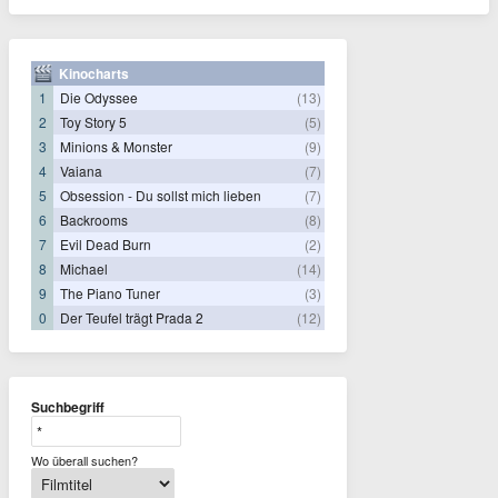
Kinocharts
1
Die Odyssee
(13)
2
Toy Story 5
(5)
3
Minions & Monster
(9)
4
Vaiana
(7)
5
Obsession - Du sollst mich lieben
(7)
6
Backrooms
(8)
7
Evil Dead Burn
(2)
8
Michael
(14)
9
The Piano Tuner
(3)
0
Der Teufel trägt Prada 2
(12)
Suchbegriff
Wo überall suchen?