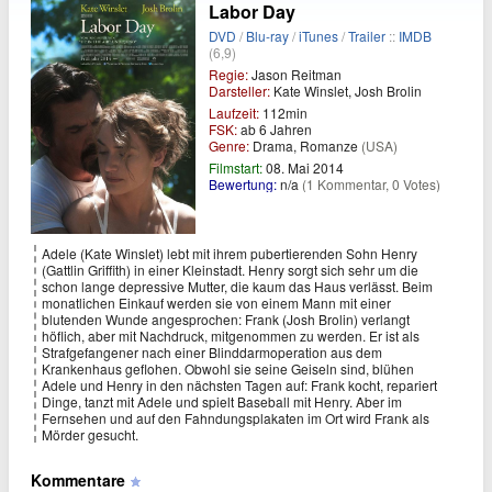
Labor Day
DVD
/
Blu-ray
/
iTunes
/
Trailer
::
IMDB
(6,9)
Regie:
Jason Reitman
Darsteller:
Kate Winslet, Josh Brolin
Laufzeit:
112min
FSK:
ab 6 Jahren
Genre:
Drama, Romanze
(USA)
Filmstart:
08. Mai 2014
Bewertung:
n/a
(1 Kommentar, 0 Votes)
Adele (Kate Winslet) lebt mit ihrem pubertierenden Sohn Henry
(Gattlin Griffith) in einer Kleinstadt. Henry sorgt sich sehr um die
schon lange depressive Mutter, die kaum das Haus verlässt. Beim
monatlichen Einkauf werden sie von einem Mann mit einer
blutenden Wunde angesprochen: Frank (Josh Brolin) verlangt
höflich, aber mit Nachdruck, mitgenommen zu werden. Er ist als
Strafgefangener nach einer Blinddarmoperation aus dem
Krankenhaus geflohen. Obwohl sie seine Geiseln sind, blühen
Adele und Henry in den nächsten Tagen auf: Frank kocht, repariert
Dinge, tanzt mit Adele und spielt Baseball mit Henry. Aber im
Fernsehen und auf den Fahndungsplakaten im Ort wird Frank als
Mörder gesucht.
Kommentare