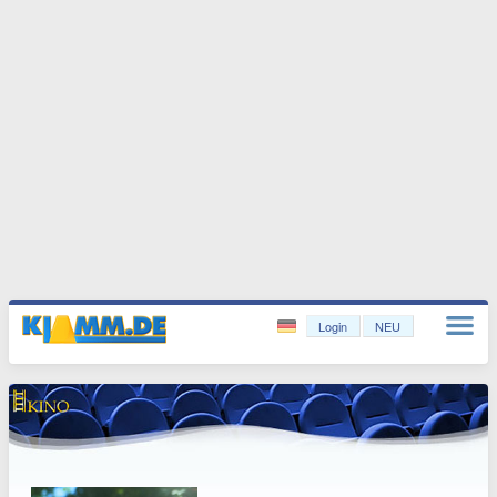
Login
NEU