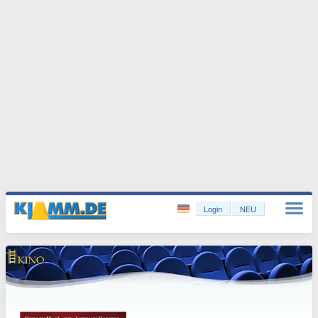
Login
NEU