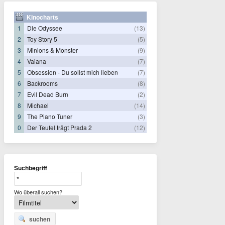
Kinocharts
1
Die Odyssee
(13)
2
Toy Story 5
(5)
3
Minions & Monster
(9)
4
Vaiana
(7)
5
Obsession - Du sollst mich lieben
(7)
6
Backrooms
(8)
7
Evil Dead Burn
(2)
8
Michael
(14)
9
The Piano Tuner
(3)
0
Der Teufel trägt Prada 2
(12)
Suchbegriff
Wo überall suchen?
suchen