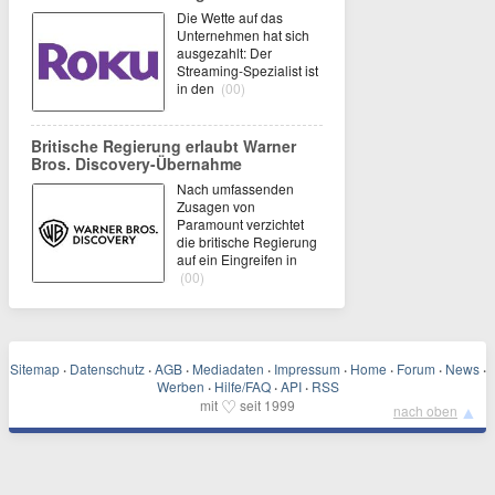
Die Wette auf das
Unternehmen hat sich
ausgezahlt: Der
Streaming-Spezialist ist
in den
(00)
Britische Regierung erlaubt Warner
Bros. Discovery-Übernahme
Nach umfassenden
Zusagen von
Paramount verzichtet
die britische Regierung
auf ein Eingreifen in
(00)
Sitemap
·
Datenschutz
·
AGB
·
Mediadaten
·
Impressum
·
Home
·
Forum
·
News
·
Werben
·
Hilfe/FAQ
·
API
·
RSS
♡
mit
seit 1999
▲
nach oben