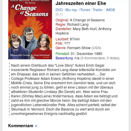
Jahreszeiten einer Ehe
DVD
/
Blu-ray
/
iTunes
/
Trailer
::
IMDB
(5,1)
Original:
A Change of Seasons
Regie:
Richard Lang
Darsteller:
Mary Beth Hurt, Anthony
Hopkins
Laufzeit:
97min
FSK:
???
Genre:
Fernseh-Show
(USA)
Filmstart:
01. Dezember 1980
Bewertung:
n/a
(0 Kommentare, 0 Votes)
Nach einem Drehbuch des "Love Story" Autors Erich Segal
inszenierte Regisseur Richard Lang diese bittersüße Komödie um
ein Ehepaar, das sich in seinen Gefühlen verheddert..... Der
College Professor Adam Evans (Anthony Hopkins) steckt in einer
Midlife-Crisis. Seine Ehe erscheint ihm ziemlich fade, und um sich
noch einmal jung zu fühlen, geht er eine Liaison mit der überaus
attraktiven Studentin Lindsey (Bo Derek) ein. Aber seine Frau
Karen (Shirley MacLaine) findet heraus, dass Adam sie betrügt und
zahlt es ihm mit gleicher Münze heim: Sie betrügt Adam mit den
jugendlichen Lebenskünstler Pete. Alles scheint perfekt, selbst der
Skiurlaub in Vermont. Doch die Balance zu viert wird durch ein
unvorhergesehenes Ereignis nachhaltig gestört.
Kommentare