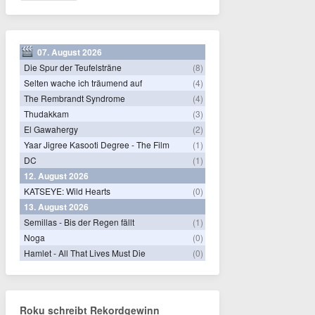
07. August 2026
Die Spur der Teufelsträne
(8)
Selten wache ich träumend auf
(4)
The Rembrandt Syndrome
(4)
Thudakkam
(3)
El Gawahergy
(2)
Yaar Jigree Kasooti Degree - The Film
(1)
DC
(1)
12. August 2026
KATSEYE: Wild Hearts
(0)
13. August 2026
Semillas - Bis der Regen fällt
(1)
Noga
(0)
Hamlet - All That Lives Must Die
(0)
Roku schreibt Rekordgewinn