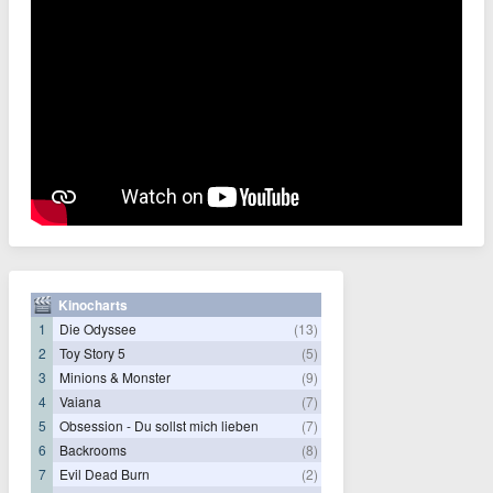
Kinocharts
1
Die Odyssee
(13)
2
Toy Story 5
(5)
3
Minions & Monster
(9)
4
Vaiana
(7)
5
Obsession - Du sollst mich lieben
(7)
6
Backrooms
(8)
7
Evil Dead Burn
(2)