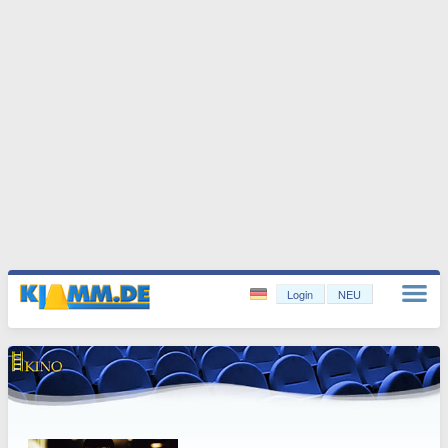
Login
NEU