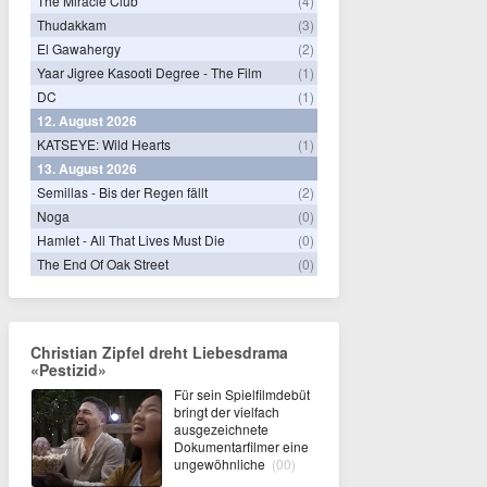
The Miracle Club
(4)
Thudakkam
(3)
El Gawahergy
(2)
Yaar Jigree Kasooti Degree - The Film
(1)
DC
(1)
12. August 2026
KATSEYE: Wild Hearts
(1)
13. August 2026
Semillas - Bis der Regen fällt
(2)
Noga
(0)
Hamlet - All That Lives Must Die
(0)
The End Of Oak Street
(0)
Christian Zipfel dreht Liebesdrama
«Pestizid»
Für sein Spielfilmdebüt
bringt der vielfach
ausgezeichnete
Dokumentarfilmer eine
ungewöhnliche
(00)