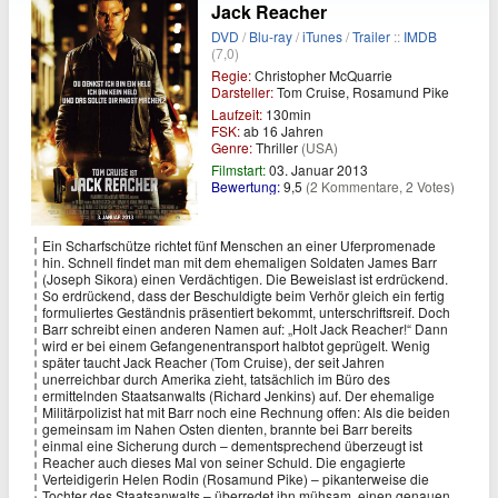
Jack Reacher
DVD
/
Blu-ray
/
iTunes
/
Trailer
::
IMDB
(7,0)
Regie:
Christopher McQuarrie
Darsteller:
Tom Cruise, Rosamund Pike
Laufzeit:
130min
FSK:
ab 16 Jahren
Genre:
Thriller
(USA)
Filmstart:
03. Januar 2013
Bewertung:
9,5
(2 Kommentare, 2 Votes)
Ein Scharfschütze richtet fünf Menschen an einer Uferpromenade
hin. Schnell findet man mit dem ehemaligen Soldaten James Barr
(Joseph Sikora) einen Verdächtigen. Die Beweislast ist erdrückend.
So erdrückend, dass der Beschuldigte beim Verhör gleich ein fertig
formuliertes Geständnis präsentiert bekommt, unterschriftsreif. Doch
Barr schreibt einen anderen Namen auf: „Holt Jack Reacher!“ Dann
wird er bei einem Gefangenentransport halbtot geprügelt. Wenig
später taucht Jack Reacher (Tom Cruise), der seit Jahren
unerreichbar durch Amerika zieht, tatsächlich im Büro des
ermittelnden Staatsanwalts (Richard Jenkins) auf. Der ehemalige
Militärpolizist hat mit Barr noch eine Rechnung offen: Als die beiden
gemeinsam im Nahen Osten dienten, brannte bei Barr bereits
einmal eine Sicherung durch – dementsprechend überzeugt ist
Reacher auch dieses Mal von seiner Schuld. Die engagierte
Verteidigerin Helen Rodin (Rosamund Pike) – pikanterweise die
Tochter des Staatsanwalts – überredet ihn mühsam, einen genauen