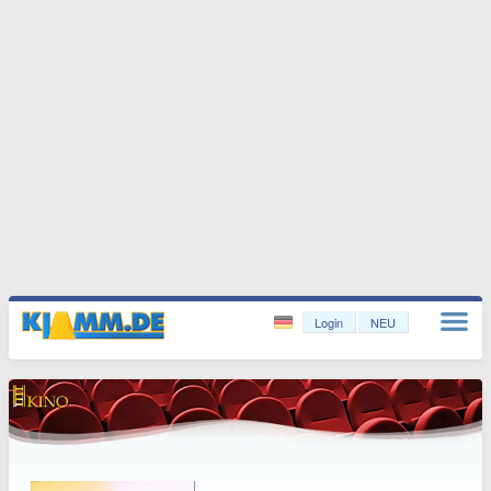
Login
NEU