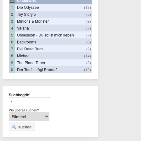
Kinocharts
1
Die Odyssee
(13)
2
Toy Story 5
(5)
3
Minions & Monster
(9)
4
Vaiana
(7)
5
Obsession - Du sollst mich lieben
(7)
6
Backrooms
(8)
7
Evil Dead Burn
(2)
8
Michael
(14)
9
The Piano Tuner
(3)
0
Der Teufel trägt Prada 2
(12)
Suchbegriff
Wo überall suchen?
suchen