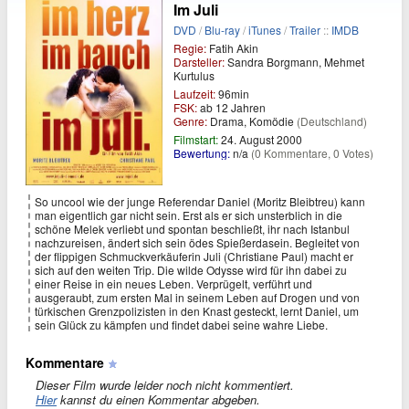
Im Juli
DVD
/
Blu-ray
/
iTunes
/
Trailer
::
IMDB
Regie:
Fatih Akin
Darsteller:
Sandra Borgmann, Mehmet
Kurtulus
Laufzeit:
96min
FSK:
ab 12 Jahren
Genre:
Drama, Komödie
(Deutschland)
Filmstart:
24. August 2000
Bewertung:
n/a
(0 Kommentare, 0 Votes)
So uncool wie der junge Referendar Daniel (Moritz Bleibtreu) kann
man eigentlich gar nicht sein. Erst als er sich unsterblich in die
schöne Melek verliebt und spontan beschließt, ihr nach Istanbul
nachzureisen, ändert sich sein ödes Spießerdasein. Begleitet von
der flippigen Schmuckverkäuferin Juli (Christiane Paul) macht er
sich auf den weiten Trip. Die wilde Odysse wird für ihn dabei zu
einer Reise in ein neues Leben. Verprügelt, verführt und
ausgeraubt, zum ersten Mal in seinem Leben auf Drogen und von
türkischen Grenzpolizisten in den Knast gesteckt, lernt Daniel, um
sein Glück zu kämpfen und findet dabei seine wahre Liebe.
Kommentare
Dieser Film wurde leider noch nicht kommentiert.
Hier
kannst du einen Kommentar abgeben.