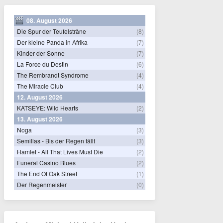
08. August 2026
Die Spur der Teufelsträne
(8)
Der kleine Panda in Afrika
(7)
Kinder der Sonne
(7)
La Force du Destin
(6)
The Rembrandt Syndrome
(4)
The Miracle Club
(4)
12. August 2026
KATSEYE: Wild Hearts
(2)
13. August 2026
Noga
(3)
Semillas - Bis der Regen fällt
(3)
Hamlet - All That Lives Must Die
(2)
Funeral Casino Blues
(2)
The End Of Oak Street
(1)
Der Regenmeister
(0)