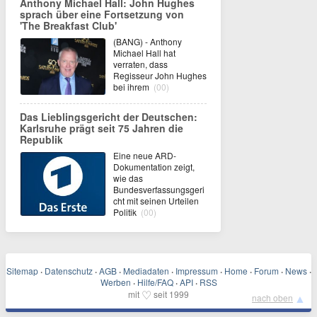
Anthony Michael Hall: John Hughes
sprach über eine Fortsetzung von
'The Breakfast Club'
(BANG) - Anthony
Michael Hall hat
verraten, dass
Regisseur John Hughes
bei ihrem
(00)
Das Lieblingsgericht der Deutschen:
Karlsruhe prägt seit 75 Jahren die
Republik
Eine neue ARD-
Dokumentation zeigt,
wie das
Bundesverfassungsgeri
cht mit seinen Urteilen
Politik
(00)
Sitemap
·
Datenschutz
·
AGB
·
Mediadaten
·
Impressum
·
Home
·
Forum
·
News
·
Werben
·
Hilfe/FAQ
·
API
·
RSS
♡
mit
seit 1999
▲
nach oben