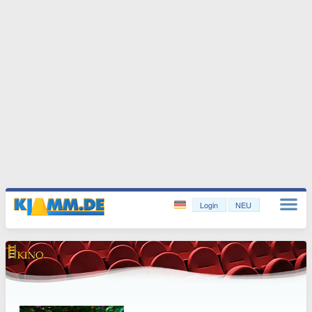
Login
NEU