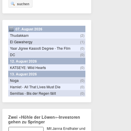
suchen
07. August 2026
Thudakkam
(2)
El Gawahergy
(1)
Yaar Jigree Kasooti Degree - The Film
(0)
DC
(0)
12. August 2026
KATSEYE: Wild Hearts
(0)
13. August 2026
Noga
(0)
Hamlet - All That Lives Must Die
(0)
Semillas - Bis der Regen fällt
(0)
Zwei «Höhle der Löwen»-Investoren
gehen zu Springer
Mit Janna Ensthaler und