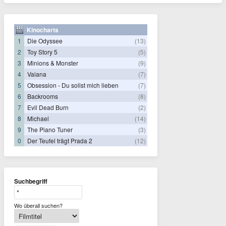
Kinocharts
1
Die Odyssee
(13)
2
Toy Story 5
(5)
3
Minions & Monster
(9)
4
Vaiana
(7)
5
Obsession - Du sollst mich lieben
(7)
6
Backrooms
(8)
7
Evil Dead Burn
(2)
8
Michael
(14)
9
The Piano Tuner
(3)
0
Der Teufel trägt Prada 2
(12)
Suchbegriff
Wo überall suchen?