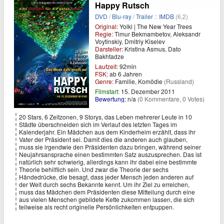
Happy Rutsch
DVD
/
Blu-ray
/
Trailer
::
IMDB
(6,2)
Original:
Yolki | The New Year Trees
Regie:
Timur Bekmambetov, Aleksandr
Voytinskiy, Dmitriy Kiselev
Darsteller:
Kristina Asmus, Dato
Bakhtadze
Laufzeit:
92min
FSK:
ab 6 Jahren
Genre:
Familie, Komödie
(Russland)
Filmstart:
15. Dezember 2011
Bewertung:
n/a
(0 Kommentare, 0 Votes)
20 Stars, 6 Zeitzonen, 9 Storys, das Leben mehrerer Leute in 10
Städte überschneiden sich im Verlauf des letzten Tages im
Kalenderjahr. Ein Mädchen aus dem Kinderheim erzählt, dass ihr
Vater der Präsident sei. Damit dies die anderen auch glauben,
muss sie irgendwie den Präsidenten dazu bringen, während seiner
Neujahrsansprache einen bestimmten Satz auszusprechen. Das ist
natürlich sehr schwierig, allerdings kann ihr dabei eine bestimmte
Theorie behilflich sein. Und zwar die Theorie der sechs
Händedrücke, die besagt, dass jeder Mensch jeden anderen auf
der Welt durch sechs Bekannte kennt. Um ihr Ziel zu erreichen,
muss das Mädchen dem Präsidenten diese Mitteilung durch eine
aus vielen Menschen gebildete Kette zukommen lassen, die sich
teilweise als recht originelle Persönlichkeiten entpuppen.