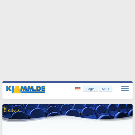
Login
NEU