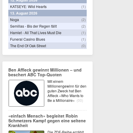
KATSEYE: Wild Hearts
(1)
13. August 2026
Noga
(2)
Semillas - Bis der Regen fällt
(2)
Hamlet - All That Lives Must Die
(1)
Funeral Casino Blues
(1)
The End Of Oak Street
(0)
Ben Affleck gewinnt Millionen – und
beschert ABC Top-Quoten
Mit einem
Millionengewinn für den
guten Zweck hat Ben
Affleck «Who Wants to
Be a Millionaire»
(00)
«einfach Mensch» begleitet Robin
Schmetzers Kampf gegen eine seltene
Krankheit
Die ZDF-Reihe erzählt