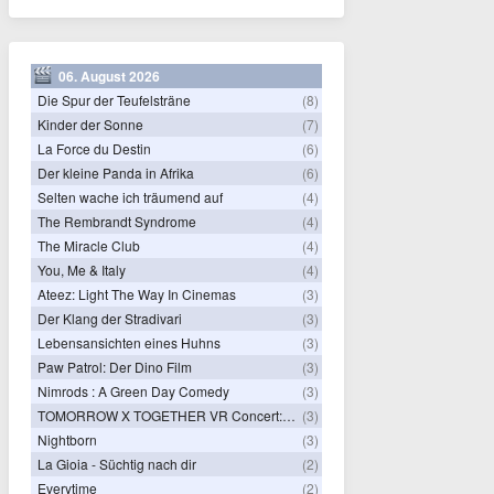
06. August 2026
Die Spur der Teufelsträne
(8)
Kinder der Sonne
(7)
La Force du Destin
(6)
Der kleine Panda in Afrika
(6)
Selten wache ich träumend auf
(4)
The Rembrandt Syndrome
(4)
The Miracle Club
(4)
You, Me & Italy
(4)
Ateez: Light The Way In Cinemas
(3)
Der Klang der Stradivari
(3)
Lebensansichten eines Huhns
(3)
Paw Patrol: Der Dino Film
(3)
Nimrods : A Green Day Comedy
(3)
TOMORROW X TOGETHER VR Concert: Endless Ride
(3)
Nightborn
(3)
La Gioia - Süchtig nach dir
(2)
Everytime
(2)