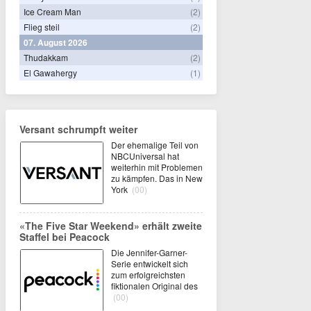
Ice Cream Man
(2)
Flieg steil
(2)
07. August 2026
Thudakkam
(2)
El Gawahergy
(1)
Versant schrumpft weiter
Der ehemalige Teil von
NBCUniversal hat
weiterhin mit Problemen
zu kämpfen. Das in New
York
(00)
«The Five Star Weekend» erhält zweite
Staffel bei Peacock
Die Jennifer-Garner-
Serie entwickelt sich
zum erfolgreichsten
fiktionalen Original des
(00)