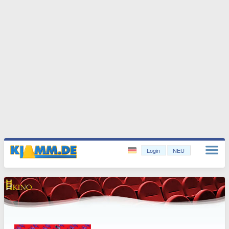
Login
NEU