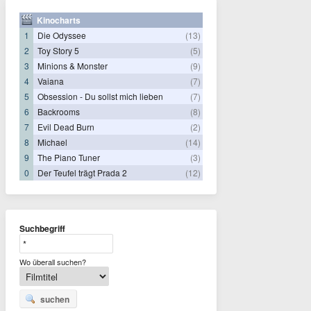
Kinocharts
1
Die Odyssee
(13)
2
Toy Story 5
(5)
3
Minions & Monster
(9)
4
Vaiana
(7)
5
Obsession - Du sollst mich lieben
(7)
6
Backrooms
(8)
7
Evil Dead Burn
(2)
8
Michael
(14)
9
The Piano Tuner
(3)
0
Der Teufel trägt Prada 2
(12)
Suchbegriff
Wo überall suchen?
suchen