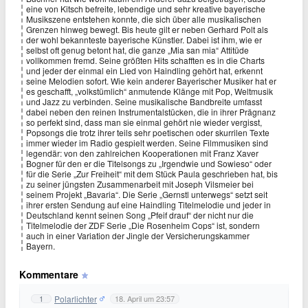
eine von Kitsch befreite, lebendige und sehr kreative bayerische
Musikszene entstehen konnte, die sich über alle musikalischen
Grenzen hinweg bewegt. Bis heute gilt er neben Gerhard Polt als
der wohl bekannteste bayerische Künstler. Dabei ist ihm, wie er
selbst oft genug betont hat, die ganze „Mia san mia“ Attitüde
vollkommen fremd. Seine größten Hits schafften es in die Charts
und jeder der einmal ein Lied von Haindling gehört hat, erkennt
seine Melodien sofort. Wie kein anderer Bayerischer Musiker hat er
es geschafft, „volkstümlich“ anmutende Klänge mit Pop, Weltmusik
und Jazz zu verbinden. Seine musikalische Bandbreite umfasst
dabei neben den reinen Instrumentalstücken, die in ihrer Prägnanz
so perfekt sind, dass man sie einmal gehört nie wieder vergisst,
Popsongs die trotz ihrer teils sehr poetischen oder skurrilen Texte
immer wieder im Radio gespielt werden. Seine Filmmusiken sind
legendär: von den zahlreichen Kooperationen mit Franz Xaver
Bogner für den er die Titelsongs zu „Irgendwie und Sowieso“ oder
für die Serie „Zur Freiheit“ mit dem Stück Paula geschrieben hat, bis
zu seiner jüngsten Zusammenarbeit mit Joseph Vilsmeier bei
seinem Projekt „Bavaria“. Die Serie „Gernstl unterwegs“ setzt seit
ihrer ersten Sendung auf eine Haindling Titelmelodie und jeder in
Deutschland kennt seinen Song „Pfeif drauf“ der nicht nur die
Titelmelodie der ZDF Serie „Die Rosenheim Cops“ ist, sondern
auch in einer Variation der Jingle der Versicherungskammer
Bayern.
Kommentare
Polarlichter
1
18. April um 23:57