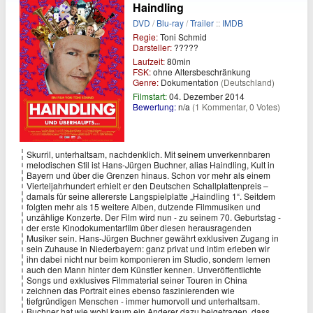
Haindling
DVD
/
Blu-ray
/
Trailer
::
IMDB
Regie:
Toni Schmid
Darsteller:
?????
Laufzeit:
80min
FSK:
ohne Altersbeschränkung
Genre:
Dokumentation
(Deutschland)
Filmstart:
04. Dezember 2014
Bewertung:
n/a
(1 Kommentar, 0 Votes)
Skurril, unterhaltsam, nachdenklich. Mit seinem unverkennbaren
melodischen Stil ist Hans-Jürgen Buchner, alias Haindling, Kult in
Bayern und über die Grenzen hinaus. Schon vor mehr als einem
Vierteljahrhundert erhielt er den Deutschen Schallplattenpreis –
damals für seine allererste Langspielplatte „Haindling 1“. Seitdem
folgten mehr als 15 weitere Alben, dutzende Filmmusiken und
unzählige Konzerte. Der Film wird nun - zu seinem 70. Geburtstag -
der erste Kinodokumentarfilm über diesen herausragenden
Musiker sein. Hans-Jürgen Buchner gewährt exklusiven Zugang in
sein Zuhause in Niederbayern: ganz privat und intim erleben wir
ihn dabei nicht nur beim komponieren im Studio, sondern lernen
auch den Mann hinter dem Künstler kennen. Unveröffentlichte
Songs und exklusives Filmmaterial seiner Touren in China
zeichnen das Portrait eines ebenso faszinierenden wie
tiefgründigen Menschen - immer humorvoll und unterhaltsam.
Buchner hat wie wohl kaum ein Anderer dazu beigetragen, dass