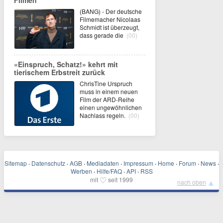
Filmen
(BANG) - Der deutsche
Filmemacher Nicolaas
Schmidt ist überzeugt,
dass gerade die
(00)
«Einspruch, Schatz!» kehrt mit
tierischem Erbstreit zurück
ChrisTine Urspruch
muss in einem neuen
Film der ARD-Reihe
einen ungewöhnlichen
Nachlass regeln.
(00)
Sitemap
·
Datenschutz
·
AGB
·
Mediadaten
·
Impressum
·
Home
·
Forum
·
News
·
Werben
·
Hilfe/FAQ
·
API
·
RSS
♡
mit
seit 1999
▲
nach oben