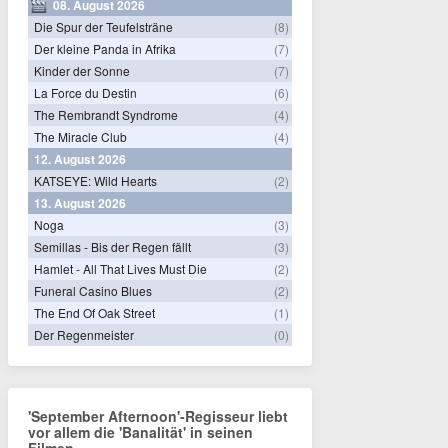
08. August 2026
Die Spur der Teufelsträne
(8)
Der kleine Panda in Afrika
(7)
Kinder der Sonne
(7)
La Force du Destin
(6)
The Rembrandt Syndrome
(4)
The Miracle Club
(4)
12. August 2026
KATSEYE: Wild Hearts
(2)
13. August 2026
Noga
(3)
Semillas - Bis der Regen fällt
(3)
Hamlet - All That Lives Must Die
(2)
Funeral Casino Blues
(2)
The End Of Oak Street
(1)
Der Regenmeister
(0)
'September Afternoon'-Regisseur liebt
vor allem die 'Banalität' in seinen