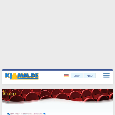
Login
NEU