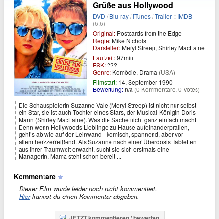
Grüße aus Hollywood
DVD
/
Blu-ray
/
iTunes
/
Trailer
::
IMDB
(6,6)
Original:
Postcards from the Edge
Regie:
Mike Nichols
Darsteller:
Meryl Streep, Shirley MacLaine
Laufzeit:
97min
FSK:
???
Genre:
Komödie, Drama
(USA)
Filmstart:
14. September 1990
Bewertung:
n/a
(0 Kommentare, 0 Votes)
Die Schauspielerin Suzanne Vale (Meryl Streep) ist nicht nur selbst
ein Star, sie ist auch Tochter eines Stars, der Musical-Königin Doris
Mann (Shirley MacLaine). Was die Sache nicht ganz einfach macht.
Denn wenn Hollywoods Lieblinge zu Hause aufeinanderprallen,
geht’s ab wie auf der Leinwand - komisch, spannend, aber vor
allem herzzerreißend. Als Suzanne nach einer Überdosis Tabletten
aus ihrer Traumwelt erwacht, sucht sie sich erstmals eine
Managerin. Mama steht schon bereit ...
Kommentare
Dieser Film wurde leider noch nicht kommentiert.
Hier
kannst du einen Kommentar abgeben.
JETZT kommentieren / bewerten