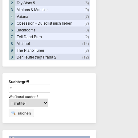
2
Toy Story 5
(5)
3
Minions & Monster
(9)
4
Vaiana
(7)
5
Obsession - Du sollst mich lieben
(7)
6
Backrooms
(8)
7
Evil Dead Burn
(2)
8
Michael
(14)
9
The Piano Tuner
(3)
0
Der Teufel trägt Prada 2
(12)
Suchbegriff
Wo überall suchen?
suchen