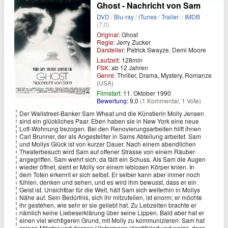
Ghost - Nachricht von Sam
DVD
/
Blu-ray
/
iTunes
/
Trailer
::
IMDB
(7,0)
Original:
Ghost
Regie:
Jerry Zucker
Darsteller:
Patrick Swayze, Demi Moore
Laufzeit:
128min
FSK:
ab 12 Jahren
Genre:
Thriller, Drama, Mystery, Romanze
(USA)
Filmstart:
11. Oktober 1990
Bewertung:
9,0
(1 Kommentar, 1 Vote)
Der Wallstreet-Banker Sam Wheat und die Künstlerin Molly Jensen
sind ein glückliches Paar. Eben haben sie in New York eine neue
Loft-Wohnung bezogen. Bei den Renovierungsarbeiten hilft ihnen
Carl Brunner, der als Angestellter in Sams Abteilung arbeitet. Sam
und Mollys Glück ist von kurzer Dauer. Nach einem abendlichen
Theaterbesuch wird Sam auf offener Strasse von einem Räuber
angegriffen. Sam wehrt sich; da fällt ein Schuss. Als Sam die Augen
wieder öffnet, sieht er Molly vor einem leblosen Körper knien. In
dem Toten erkennt er sich selbst. Er selber kann aber immer noch
fühlen, denken und sehen, und es wird ihm bewusst, dass er ein
Geist ist. Unsichtbar für die Welt, hält Sam sich weiterhin in Mollys
Nähe auf. Sein Bedürfnis, sich ihr mitzuteilen, ist enorm; er möchte
ihr gestehen, wie sehr er sie geliebt hat. Zu Lebzeiten brachte er
nämlich keine Liebeserklärung über seine Lippen. Bald aber hat er
einen viel wichtigeren Grund, mit Molly zu kommunizieren: Sam hat
seinen Mörder und dessen Hintermann identifiziert und weiss, dass