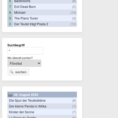
6
Backrooms
(8)
7
Evil Dead Burn
(2)
8
Michael
(14)
9
The Piano Tuner
(3)
0
Der Teufel trägt Prada 2
(12)
Suchbegriff
Wo überall suchen?
suchen
06. August 2026
Die Spur der Teufelsträne
(8)
Der kleine Panda in Afrika
(7)
Kinder der Sonne
(7)
La Force du Destin
(6)