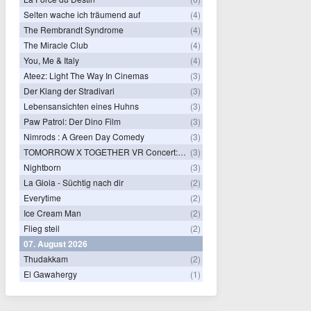
Selten wache ich träumend auf
(4)
The Rembrandt Syndrome
(4)
The Miracle Club
(4)
You, Me & Italy
(4)
Ateez: Light The Way In Cinemas
(3)
Der Klang der Stradivari
(3)
Lebensansichten eines Huhns
(3)
Paw Patrol: Der Dino Film
(3)
Nimrods : A Green Day Comedy
(3)
TOMORROW X TOGETHER VR Concert: Endless Ride
(3)
Nightborn
(3)
La Gioia - Süchtig nach dir
(2)
Everytime
(2)
Ice Cream Man
(2)
Flieg steil
(2)
07. August 2026
Thudakkam
(2)
El Gawahergy
(1)