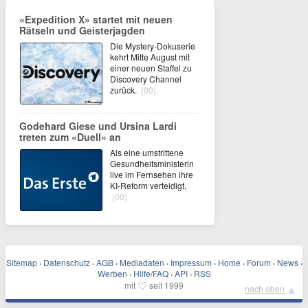
«Expedition X» startet mit neuen
Rätseln und Geisterjagden
Die Mystery-Dokuserie
kehrt Mitte August mit
einer neuen Staffel zu
Discovery Channel
zurück.
(00)
Godehard Giese und Ursina Lardi
treten zum «Duell» an
Als eine umstrittene
Gesundheitsministerin
live im Fernsehen ihre
KI-Reform verteidigt,
(00)
Sitemap
·
Datenschutz
·
AGB
·
Mediadaten
·
Impressum
·
Home
·
Forum
·
News
·
Werben
·
Hilfe/FAQ
·
API
·
RSS
♡
mit
seit 1999
▲
nach oben