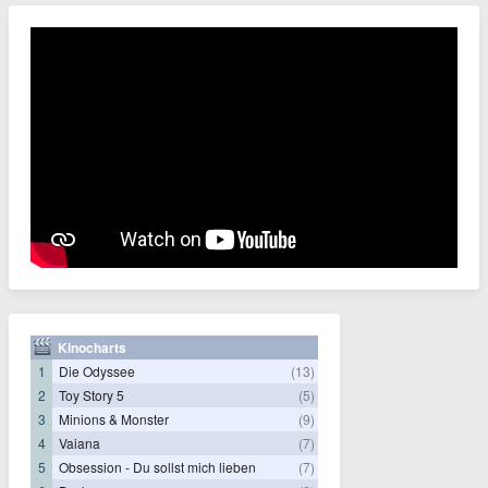
Kinocharts
1
Die Odyssee
(13)
2
Toy Story 5
(5)
3
Minions & Monster
(9)
4
Vaiana
(7)
5
Obsession - Du sollst mich lieben
(7)