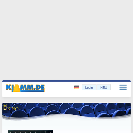
Login
NEU