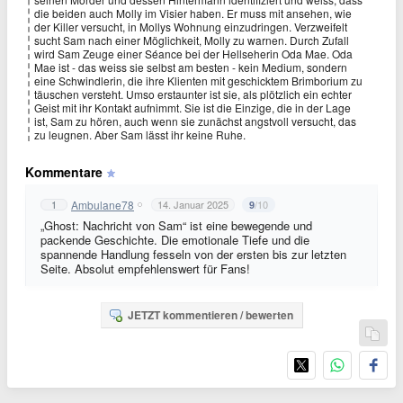
die beiden auch Molly im Visier haben. Er muss mit ansehen, wie
der Killer versucht, in Mollys Wohnung einzudringen. Verzweifelt
sucht Sam nach einer Möglichkeit, Molly zu warnen. Durch Zufall
wird Sam Zeuge einer Séance bei der Hellseherin Oda Mae. Oda
Mae ist - das weiss sie selbst am besten - kein Medium, sondern
eine Schwindlerin, die ihre Klienten mit geschicktem Brimborium zu
täuschen versteht. Umso erstaunter ist sie, als plötzlich ein echter
Geist mit ihr Kontakt aufnimmt. Sie ist die Einzige, die in der Lage
ist, Sam zu hören, auch wenn sie zunächst angstvoll versucht, das
zu leugnen. Aber Sam lässt ihr keine Ruhe.
Kommentare
Ambulane78
1
14. Januar 2025
/10
9
„Ghost: Nachricht von Sam“ ist eine bewegende und
packende Geschichte. Die emotionale Tiefe und die
spannende Handlung fesseln von der ersten bis zur letzten
Seite. Absolut empfehlenswert für Fans!
JETZT kommentieren / bewerten