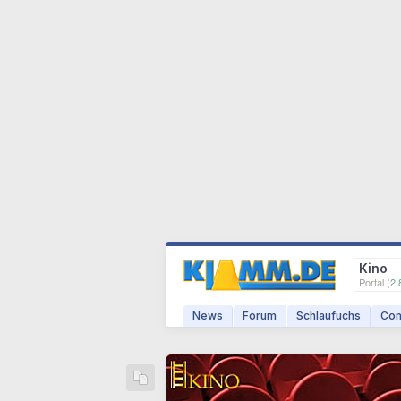
Kino
Portal (
2.
News
Forum
Schlaufuchs
Com