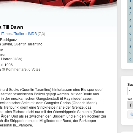
1
2
3
4
 Till Dawn
5
6
/
iTunes
/
Trailer
::
IMDB
(7,3)
 Rodriguez
7
Savini, Quentin Tarantino
8
in
9
hren
, Horror
(USA)
0
uli 1996
a
(0 Kommentare, 0 Votes)
Suc
hard Gecko (Quentin Tarantino) hinterlassen eine Blutspur quer
esamten texanischen Polizei gejagt werden. Mit der Beute aus
 in der mexikanischen Gangsterstadt El Ray niederlassen,
Wo 
exikanischer Seite mit dem Gangster Carlos (Cheech Marin)
 Als Treffpunkt dient eine Stripkneipe nahe der Grenze, das
ndet sich Richard nicht nur mit der Oberstripperin Santanio (Salma
h Ärger. Und als es zwischen den Brüdern und einigen Rockern zur
h die Stripperinnen, die Mitglieder der Band, der Barkeeper
ersonal in...Vampire.