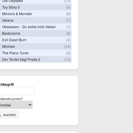
Die Odyssee
(13)
Toy Story 5
(5)
Minions & Monster
(9)
Vaiana
(7)
Obsession - Du sollst mich lieben
(7)
Backrooms
(8)
Evil Dead Burn
(2)
Michael
(14)
The Piano Tuner
(3)
Der Teufel trägt Prada 2
(12)
hbegriff
überall suchen?
suchen