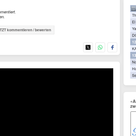
mentiert.
T
en.
El
Ya
TZT kommentieren / bewerten
D
12
KA
13
N
Ha
Se
«A
zw