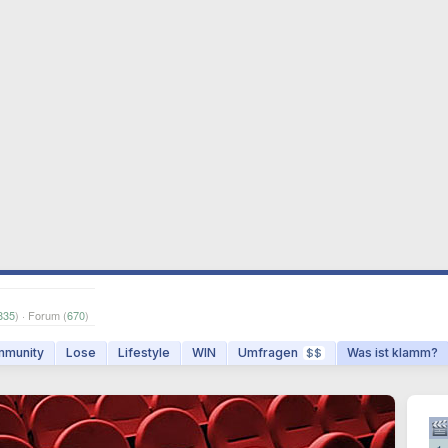
835
) · Forum (
670
)
munity
Lose
Lifestyle
WIN
Umfragen
Was ist klamm?
$$