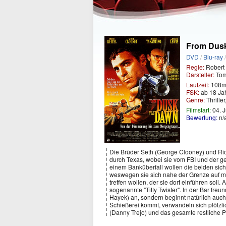
From Dusk
DVD
/
Blu-ray
Regie:
Robert
Darsteller:
Tom 
Laufzeit:
108m
FSK:
ab 18 Ja
Genre:
Thriller
Filmstart:
04. J
Bewertung:
n/
Die Brüder Seth (George Clooney) und Ric
durch Texas, wobei sie vom FBI und der g
einem Banküberfall wollen die beiden sich
weswegen sie sich nahe der Grenze auf m
treffen wollen, der sie dort einführen soll.
sogenannte "Titty Twister". In der Bar freu
Hayek) an, sondern beginnt natürlich auc
Schießerei kommt, verwandeln sich plötzlic
(Danny Trejo) und das gesamte restliche P