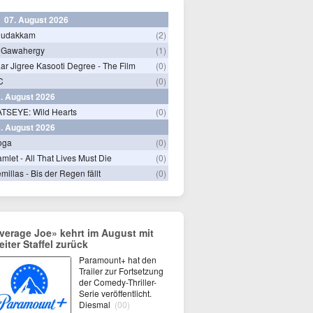
07. August 2026
hudakkam
(2)
 Gawahergy
(1)
ar Jigree Kasooti Degree - The Film
(0)
C
(0)
. August 2026
TSEYE: Wild Hearts
(0)
. August 2026
oga
(0)
mlet - All That Lives Must Die
(0)
millas - Bis der Regen fällt
(0)
verage Joe» kehrt im August mit
eiter Staffel zurück
Paramount+ hat den
Trailer zur Fortsetzung
der Comedy-Thriller-
Serie veröffentlicht.
Diesmal
(00)