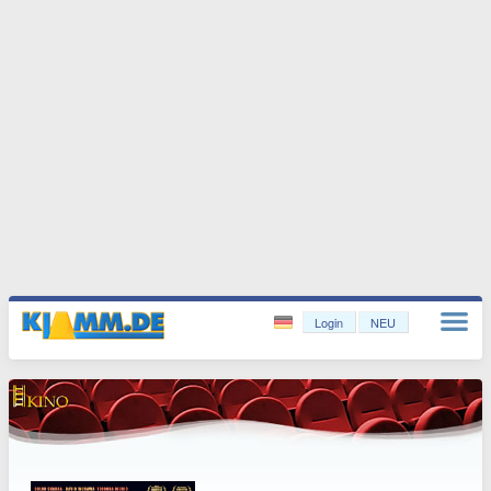
Login
NEU