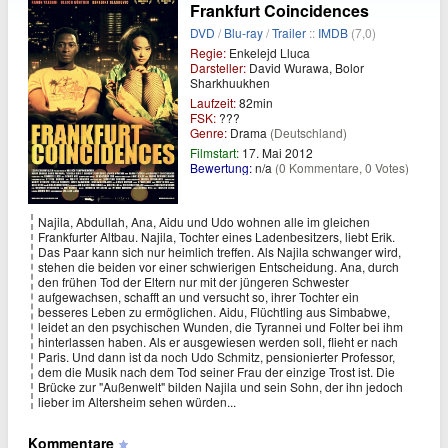
Frankfurt Coincidences
DVD
/
Blu-ray
/
Trailer
::
IMDB
(7,0)
Regie:
Enkelejd Lluca
Darsteller:
David Wurawa, Bolor
Sharkhuukhen
Laufzeit:
82min
FSK:
???
Genre:
Drama
(Deutschland)
Filmstart:
17. Mai 2012
Bewertung:
n/a
(0 Kommentare, 0 Votes)
Najila, Abdullah, Ana, Aidu und Udo wohnen alle im gleichen
Frankfurter Altbau. Najila, Tochter eines Ladenbesitzers, liebt Erik.
Das Paar kann sich nur heimlich treffen. Als Najila schwanger wird,
stehen die beiden vor einer schwierigen Entscheidung. Ana, durch
den frühen Tod der Eltern nur mit der jüngeren Schwester
aufgewachsen, schafft an und versucht so, ihrer Tochter ein
besseres Leben zu ermöglichen. Aidu, Flüchtling aus Simbabwe,
leidet an den psychischen Wunden, die Tyrannei und Folter bei ihm
hinterlassen haben. Als er ausgewiesen werden soll, flieht er nach
Paris. Und dann ist da noch Udo Schmitz, pensionierter Professor,
dem die Musik nach dem Tod seiner Frau der einzige Trost ist. Die
Brücke zur "Außenwelt" bilden Najila und sein Sohn, der ihn jedoch
lieber im Altersheim sehen würden...
Kommentare