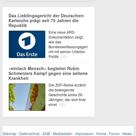
Das Lieblingsgericht der Deutschen:
Karlsruhe prägt seit 75 Jahren die
Republik
Eine neue ARD-
Dokumentation zeigt,
wie das
Bundesverfassungsgeri
cht mit seinen Urteilen
Politik
(00)
«einfach Mensch» begleitet Robin
Schmetzers Kampf gegen eine seltene
Krankheit
Die ZDF-Reihe erzählt
die bewegende
Geschichte eines 26-
Jährigen, der sich trotz
einer
(00)
Sitemap
·
Datenschutz
·
AGB
·
Mediadaten
·
Impressum
·
Home
·
Forum
·
News
·