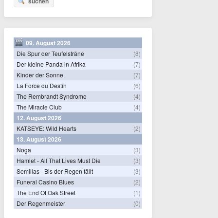
suchen
09. August 2026
Die Spur der Teufelsträne
(8)
Der kleine Panda in Afrika
(7)
Kinder der Sonne
(7)
La Force du Destin
(6)
The Rembrandt Syndrome
(4)
The Miracle Club
(4)
12. August 2026
KATSEYE: Wild Hearts
(2)
13. August 2026
Noga
(3)
Hamlet - All That Lives Must Die
(3)
Semillas - Bis der Regen fällt
(3)
Funeral Casino Blues
(2)
The End Of Oak Street
(1)
Der Regenmeister
(0)