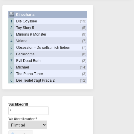
Kinocharts
1
Die Odyssee
(13)
2
Toy Story 5
(5)
3
Minions & Monster
(9)
4
Vaiana
(7)
5
Obsession - Du sollst mich lieben
(7)
6
Backrooms
(8)
7
Evil Dead Burn
(2)
8
Michael
(14)
9
The Piano Tuner
(3)
0
Der Teufel trägt Prada 2
(12)
Suchbegriff
Wo überall suchen?