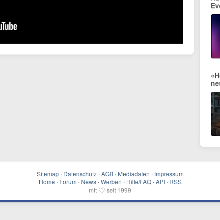
Ev
«H
ne
Sitemap
·
Datenschutz
·
AGB
·
Mediadaten
·
Impressum
Home
·
Forum
·
News
·
Werben
·
Hilfe/FAQ
·
API
·
RSS
♡
mit
seit 1999