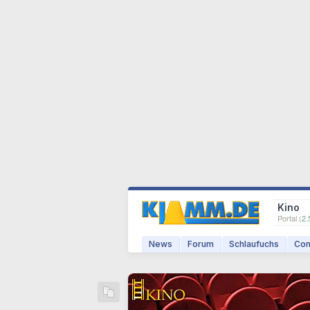
Kino
Portal (
2.
News
Forum
Schlaufuchs
Com