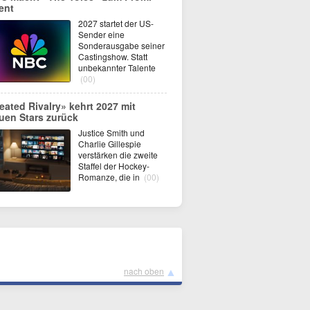
ent
2027 startet der US-
Sender eine
Sonderausgabe seiner
Castingshow. Statt
unbekannter Talente
(00)
eated Rivalry» kehrt 2027 mit
uen Stars zurück
Justice Smith und
Charlie Gillespie
verstärken die zweite
Staffel der Hockey-
Romanze, die in
(00)
▲
nach oben