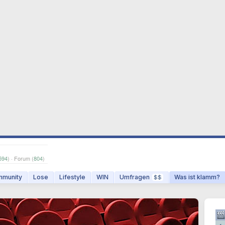
594
) · Forum (
804
)
munity
Lose
Lifestyle
WIN
Umfragen
Was ist klamm?
$$