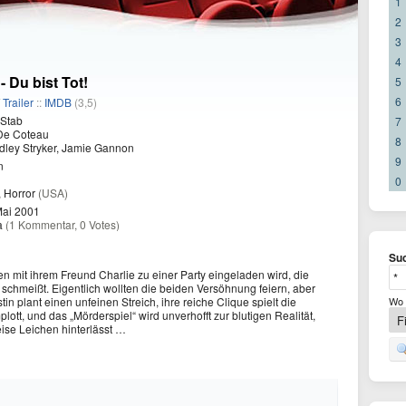
1
2
3
4
- Du bist Tot!
5
6
/
Trailer
::
IMDB
(3,5)
 Stab
7
De Coteau
8
dley Stryker, Jamie Gannon
9
n
0
, Horror
(USA)
Mai 2001
a
(1 Kommentar, 0 Votes)
Suc
n mit ihrem Freund Charlie zu einer Party eingeladen wird, die
a schmeißt. Eigentlich wollten die beiden Versöhnung feiern, aber
tin plant einen unfeinen Streich, ihre reiche Clique spielt die
Wo 
ott, und das „Mörderspiel“ wird unverhofft zur blutigen Realität,
eise Leichen hinterlässt …