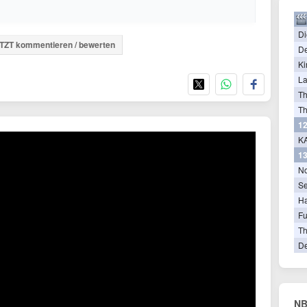
Di
TZT kommentieren / bewerten
De
Ki
La
T
Th
12
KA
13
N
Se
Ha
Fu
Th
De
NB