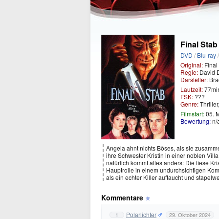
Final Stab 
DVD
/
Blu-ray
Original:
Final
Regie:
David 
Darsteller:
Bra
Laufzeit:
77mi
FSK:
???
Genre:
Thriller
Filmstart:
05. 
Bewertung:
n/
Angela ahnt nichts Böses, als sie zusamme
ihre Schwester Kristin in einer noblen Vill
natürlich kommt alles anders: Die fiese Kris
Hauptrolle in einem undurchsichtigen Kompl
als ein echter Killer auftaucht und stapelw
Kommentare
Polarlichter
1
29. Oktober 2024