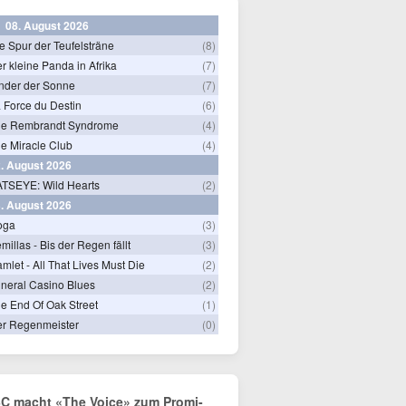
08. August 2026
e Spur der Teufelsträne
(8)
r kleine Panda in Afrika
(7)
nder der Sonne
(7)
 Force du Destin
(6)
he Rembrandt Syndrome
(4)
e Miracle Club
(4)
. August 2026
TSEYE: Wild Hearts
(2)
. August 2026
oga
(3)
millas - Bis der Regen fällt
(3)
mlet - All That Lives Must Die
(2)
neral Casino Blues
(2)
e End Of Oak Street
(1)
r Regenmeister
(0)
C macht «The Voice» zum Promi-