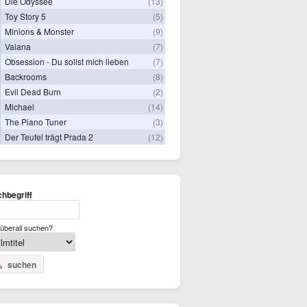
Die Odyssee
(13)
Toy Story 5
(5)
Minions & Monster
(9)
Vaiana
(7)
Obsession - Du sollst mich lieben
(7)
Backrooms
(8)
Evil Dead Burn
(2)
Michael
(14)
The Piano Tuner
(3)
Der Teufel trägt Prada 2
(12)
hbegriff
überall suchen?
suchen