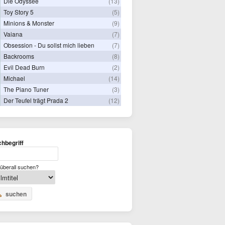
Die Odyssee
(13)
Toy Story 5
(5)
Minions & Monster
(9)
Vaiana
(7)
Obsession - Du sollst mich lieben
(7)
Backrooms
(8)
Evil Dead Burn
(2)
Michael
(14)
The Piano Tuner
(3)
Der Teufel trägt Prada 2
(12)
hbegriff
überall suchen?
suchen