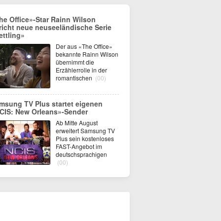
he Office»-Star Rainn Wilson
richt neue neuseeländische Serie
ettling»
Der aus «The Office»
bekannte Rainn Wilson
übernimmt die
Erzählerrolle in der
romantischen
(00)
msung TV Plus startet eigenen
CIS: New Orleans»-Sender
Ab Mitte August
erweitert Samsung TV
Plus sein kostenloses
FAST-Angebot im
deutschsprachigen
(00)