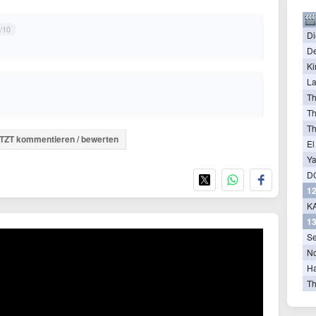
/10
Di
De
Ki
La
T
Th
T
TZT kommentieren / bewerten
El
Ya
D
12
KA
13
Se
N
Ha
Th