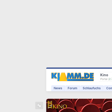
Kino
Portal (
2.
News
Forum
Schlaufuchs
Com