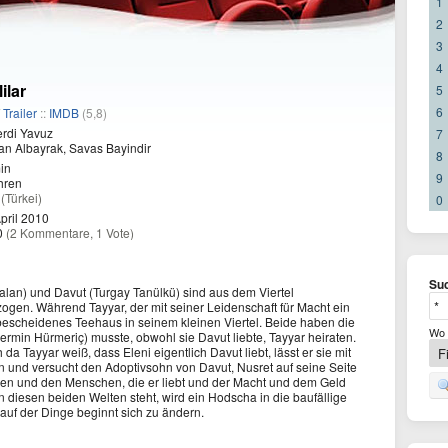
1
2
3
4
ilar
5
6
/
Trailer
::
IMDB
(5,8)
rdi Yavuz
7
an Albayrak, Savas Bayindir
8
in
9
hren
a
(Türkei)
0
pril 2010
0
(2 Kommentare, 1 Vote)
Suc
lan) und Davut (Turgay Tanülkü) sind aus dem Viertel
ogen. Während Tayyar, der mit seiner Leidenschaft für Macht ein
 bescheidenes Teehaus in seinem kleinen Viertel. Beide haben die
Wo 
ermin Hürmeriç) musste, obwohl sie Davut liebte, Tayyar heiraten.
 Tayyar weiß, dass Eleni eigentlich Davut liebt, lässt er sie mit
hen und versucht den Adoptivsohn von Davut, Nusret auf seine Seite
en und den Menschen, die er liebt und der Macht und dem Geld
 diesen beiden Welten steht, wird ein Hodscha in die baufällige
lauf der Dinge beginnt sich zu ändern.