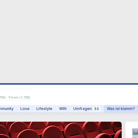
704
) · Forum (
1.153
)
munity
Lose
Lifestyle
WIN
Umfragen
Was ist klamm?
$$