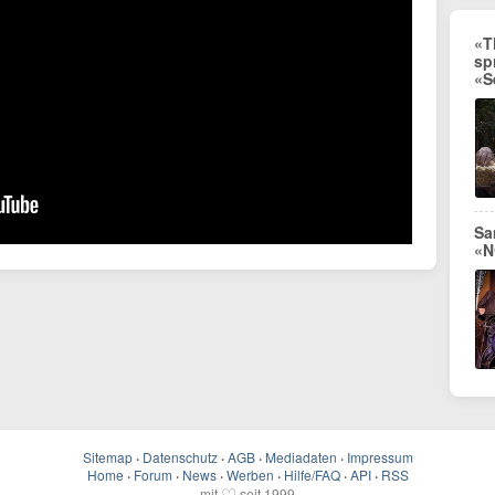
«T
sp
«S
Sa
«N
Sitemap
·
Datenschutz
·
AGB
·
Mediadaten
·
Impressum
Home
·
Forum
·
News
·
Werben
·
Hilfe/FAQ
·
API
·
RSS
♡
mit
seit 1999