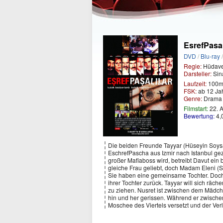
EsrefPasal
DVD
/
Blu-ray
Regie:
Hüdave
Darsteller:
Sin
Laufzeit:
100m
FSK:
ab 12 Ja
Genre:
Dram
Filmstart:
22. A
Bewertung:
4,
Die beiden Freunde Tayyar (Hüseyin Soysa
EschrefPascha aus Izmir nach Istanbul gez
großer Mafiaboss wird, betreibt Davut ein
gleiche Frau geliebt, doch Madam Eleni (S
Sie haben eine gemeinsame Tochter. Doch da
ihrer Tochter zurück. Tayyar will sich räc
zu ziehen. Nusret ist zwischen dem Mädch
hin und her gerissen. Während er zwischen
Moschee des Viertels versetzt und der Ver