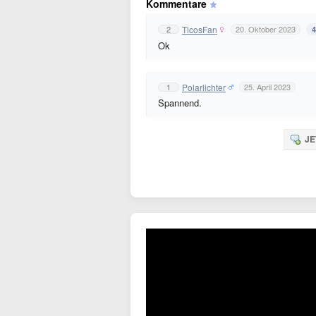
Kommentare
TicosFan
2
20. Oktober 2023
4
Ok
Polarlichter
1
25. April 2023
Spannend.
JE