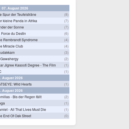
07. August 2026
e Spur der Teufelsträne
(8)
r kleine Panda in Afrika
(7)
nder der Sonne
(7)
 Force du Destin
(6)
he Rembrandt Syndrome
(4)
e Miracle Club
(4)
hudakkam
(3)
 Gawahergy
(2)
ar Jigree Kasooti Degree - The Film
(1)
C
(1)
. August 2026
TSEYE: Wild Hearts
(1)
. August 2026
millas - Bis der Regen fällt
(2)
oga
(1)
mlet - All That Lives Must Die
(1)
e End Of Oak Street
(0)