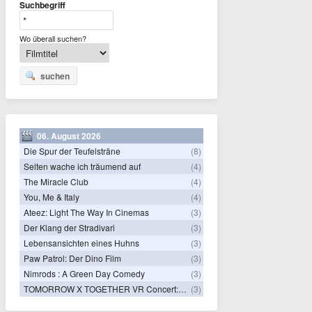
Suchbegriff
Wo überall suchen?
suchen
06. August 2026
Die Spur der Teufelsträne
(8)
Selten wache ich träumend auf
(4)
The Miracle Club
(4)
You, Me & Italy
(4)
Ateez: Light The Way In Cinemas
(3)
Der Klang der Stradivari
(3)
Lebensansichten eines Huhns
(3)
Paw Patrol: Der Dino Film
(3)
Nimrods : A Green Day Comedy
(3)
TOMORROW X TOGETHER VR Concert: Endless Ride
(3)