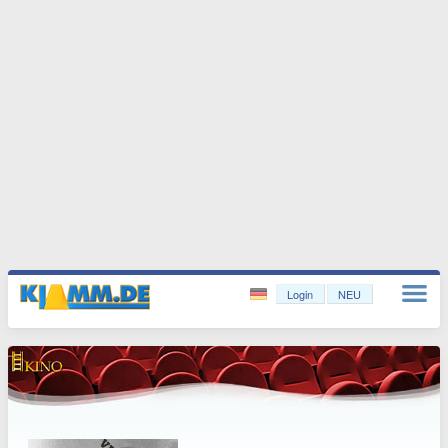
Login
NEU