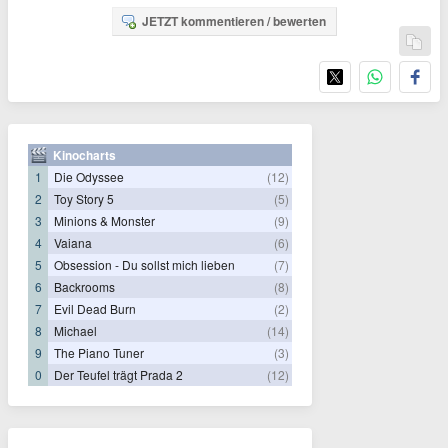
JETZT kommentieren / bewerten
Kinocharts
1
Die Odyssee
(12)
2
Toy Story 5
(5)
3
Minions & Monster
(9)
4
Vaiana
(6)
5
Obsession - Du sollst mich lieben
(7)
6
Backrooms
(8)
7
Evil Dead Burn
(2)
8
Michael
(14)
9
The Piano Tuner
(3)
0
Der Teufel trägt Prada 2
(12)