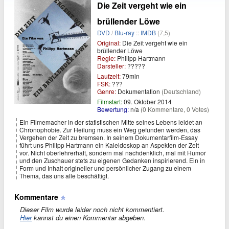
Die Zeit vergeht wie ein
brüllender Löwe
DVD
/
Blu-ray
::
IMDB
(7,5)
Original:
Die Zeit vergeht wie ein
brüllender Löwe
Regie:
Philipp Hartmann
Darsteller:
?????
Laufzeit:
79min
FSK:
???
Genre:
Dokumentation
(Deutschland)
Filmstart:
09. Oktober 2014
Bewertung:
n/a
(0 Kommentare, 0 Votes)
Ein Filmemacher in der statistischen Mitte seines Lebens leidet an
Chronophobie. Zur Heilung muss ein Weg gefunden werden, das
Vergehen der Zeit zu bremsen. In seinem Dokumentarfilm-Essay
führt uns Philipp Hartmann ein Kaleidoskop an Aspekten der Zeit
vor. Nicht oberlehrerhaft, sondern mal nachdenklich, mal mit Humor
und den Zuschauer stets zu eigenen Gedanken inspirierend. Ein in
Form und Inhalt origineller und persönlicher Zugang zu einem
Thema, das uns alle beschäftigt.
Kommentare
Dieser Film wurde leider noch nicht kommentiert.
Hier
kannst du einen Kommentar abgeben.