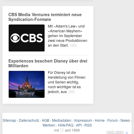
CBS Media Ventures terminiert neue
Syndication-Formate
Mit «Adam's Law» und
«American Mayhem»
gehen im September
zwei neue Produktionen
an den Start.
(00)
Experiences beschert Disney über drei
Milliarden
Für Disney ist die
Herstellung von Filmen
und Serien wichtig,
noch wichtiger ist es
jedoch, aus
(00)
Sitemap
·
Datenschutz
·
AGB
·
Mediadaten
·
Impressum
·
Home
·
Forum
·
News
·
Werben
·
Hilfe/FAQ
·
API
·
RSS
♡
mit
seit 1999
▲
nach oben