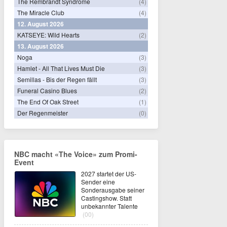
The Rembrandt Syndrome
(4)
The Miracle Club
(4)
12. August 2026
KATSEYE: Wild Hearts
(2)
13. August 2026
Noga
(3)
Hamlet - All That Lives Must Die
(3)
Semillas - Bis der Regen fällt
(3)
Funeral Casino Blues
(2)
The End Of Oak Street
(1)
Der Regenmeister
(0)
NBC macht «The Voice» zum Promi-
Event
2027 startet der US-
Sender eine
Sonderausgabe seiner
Castingshow. Statt
unbekannter Talente
(00)