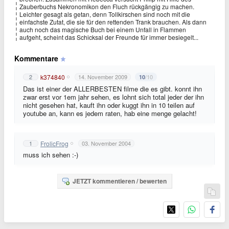
Zauberbuchs Nekronomikon den Fluch rückgängig zu machen.
Leichter gesagt als getan, denn Tollkirschen sind noch mit die
einfachste Zutat, die sie für den rettenden Trank brauchen. Als dann
auch noch das magische Buch bei einem Unfall in Flammen
aufgeht, scheint das Schicksal der Freunde für immer besiegelt...
Kommentare
k374840
2
14. November 2009
/10
10
Das ist einer der ALLERBESTEN filme die es gibt. konnt ihn
zwar erst vor 1em jahr sehen, es lohnt sich total jeder der ihn
nicht gesehen hat, kauft ihn oder kuggt ihn in 10 teilen auf
youtube an, kann es jedem raten, hab eine menge gelacht!
FrolicFrog
1
03. November 2004
muss ich sehen :-)
JETZT kommentieren / bewerten