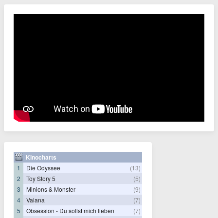
Kinocharts
1
Die Odyssee
(13)
2
Toy Story 5
(5)
3
Minions & Monster
(9)
4
Vaiana
(7)
5
Obsession - Du sollst mich lieben
(7)