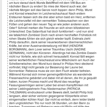
um kurz darauf dank Wursts Bekifftheit mit dem VW-Bus am
nächsten Baum zu enden! So mies der Abend auch war, der
nächste Morgen soll das Ganze noch toppen: denn Philip, Wurst
und Konrad erwachen im Leichenschauhaus! Nach erstem
Erstaunen fassen sich die drei aber schon bald ein Herz, entfernen
die Leichenzettel mit den vermerkten Todesursachen von den
Füßen und gehen den neuen Tag an wie jeden anderen auch.
Oder? Schnell merken die Freunde an sich einen klitzekleinen
Unterschied: Das Satanritual hat doch funktioniert – und nun sind
sie tatsächlich Zombies! Doch nach einem herzhaften Frühstück mit
rohen Steaks fühlen sie sich gleich wieder topfit. Erstmals zieht
Philip daraufhin, dank seiner neuerworbenen übermenschlichen
Kräfte, bei einer Auseinandersetzung mit Wolf (HENDRIK
BORGMANN), dem Lover seiner Traumfrau Uschi (NADINE
GERMANN), nicht den Kürzeren. Allerdings hat das Zombie-Dasein
nicht nur Vorteile, wie sich schnell herausstellt: Konrad fällt wegen
seiner wortwörtlichen Fleischeslust eine Mitschülerin an! Auch der
Scheibenwischer, den Wurst kurz darauf in Philips Herz steckend
vorfindet, trägt nicht gerade zur Besserung der Laune bei.
Sonnenklar: Rebecca muss sie von dem Fluch wieder befreien.
Während Konrad sich immer gemeingefährlicher als wandelnde
Fressmaschine gebärdet und dabei mit all denen, die ihn je gequält
haben, kurzen Prozess macht und Wurst das neuartige
Fassungsvermögen seiner Leber bei einem Kampftrinken mit
seiner Lieblingslehrerin Frau Niedermacher (PATRICIA
THILEMANN) eindrucksvoll unter Beweis stellt, behält Philip trotz
langsam, aber sicher verloren gegangener Körperteile einen
einigermaßen kühlen Kopf. Gar nicht so einfach, denn leider bleibt
dem unglücklichen Trio nur noch 36 Stunden, um den Bann zu
brechen. Zusammen mit Rebecca versucht Philip mit Hilfe des