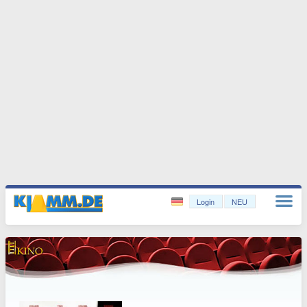
Login
NEU