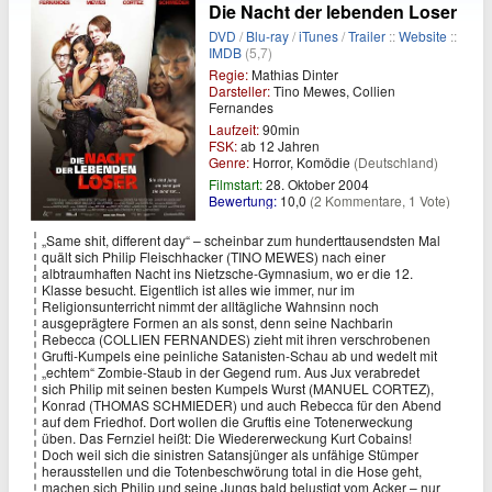
Die Nacht der lebenden Loser
DVD
/
Blu-ray
/
iTunes
/
Trailer
::
Website
::
IMDB
(5,7)
Regie:
Mathias Dinter
Darsteller:
Tino Mewes, Collien
Fernandes
Laufzeit:
90min
FSK:
ab 12 Jahren
Genre:
Horror, Komödie
(Deutschland)
Filmstart:
28. Oktober 2004
Bewertung:
10,0
(2 Kommentare, 1 Vote)
„Same shit, different day“ – scheinbar zum hunderttausendsten Mal
quält sich Philip Fleischhacker (TINO MEWES) nach einer
albtraumhaften Nacht ins Nietzsche-Gymnasium, wo er die 12.
Klasse besucht. Eigentlich ist alles wie immer, nur im
Religionsunterricht nimmt der alltägliche Wahnsinn noch
ausgeprägtere Formen an als sonst, denn seine Nachbarin
Rebecca (COLLIEN FERNANDES) zieht mit ihren verschrobenen
Grufti-Kumpels eine peinliche Satanisten-Schau ab und wedelt mit
„echtem“ Zombie-Staub in der Gegend rum. Aus Jux verabredet
sich Philip mit seinen besten Kumpels Wurst (MANUEL CORTEZ),
Konrad (THOMAS SCHMIEDER) und auch Rebecca für den Abend
auf dem Friedhof. Dort wollen die Gruftis eine Totenerweckung
üben. Das Fernziel heißt: Die Wiedererweckung Kurt Cobains!
Doch weil sich die sinistren Satansjünger als unfähige Stümper
herausstellen und die Totenbeschwörung total in die Hose geht,
machen sich Philip und seine Jungs bald belustigt vom Acker – nur