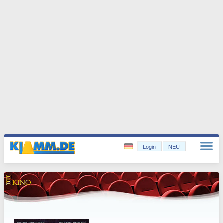
Login
NEU