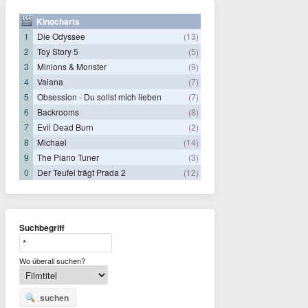
Kinocharts
1
Die Odyssee
(13)
2
Toy Story 5
(5)
3
Minions & Monster
(9)
4
Vaiana
(7)
5
Obsession - Du sollst mich lieben
(7)
6
Backrooms
(8)
7
Evil Dead Burn
(2)
8
Michael
(14)
9
The Piano Tuner
(3)
0
Der Teufel trägt Prada 2
(12)
Suchbegriff
Wo überall suchen?
suchen