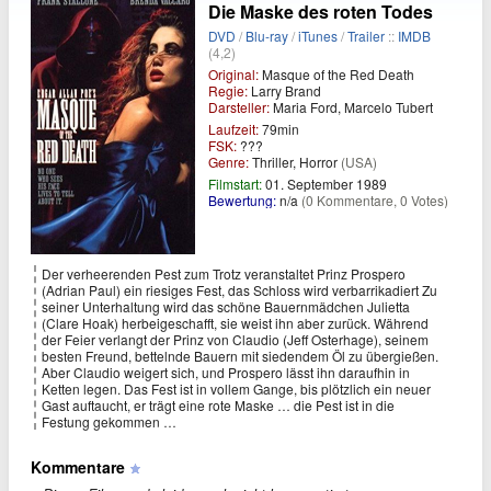
Die Maske des roten Todes
DVD
/
Blu-ray
/
iTunes
/
Trailer
::
IMDB
(4,2)
Original:
Masque of the Red Death
Regie:
Larry Brand
Darsteller:
Maria Ford, Marcelo Tubert
Laufzeit:
79min
FSK:
???
Genre:
Thriller, Horror
(USA)
Filmstart:
01. September 1989
Bewertung:
n/a
(0 Kommentare, 0 Votes)
Der verheerenden Pest zum Trotz veranstaltet Prinz Prospero
(Adrian Paul) ein riesiges Fest, das Schloss wird verbarrikadiert Zu
seiner Unterhaltung wird das schöne Bauernmädchen Julietta
(Clare Hoak) herbeigeschafft, sie weist ihn aber zurück. Während
der Feier verlangt der Prinz von Claudio (Jeff Osterhage), seinem
besten Freund, bettelnde Bauern mit siedendem Öl zu übergießen.
Aber Claudio weigert sich, und Prospero lässt ihn daraufhin in
Ketten legen. Das Fest ist in vollem Gange, bis plötzlich ein neuer
Gast auftaucht, er trägt eine rote Maske … die Pest ist in die
Festung gekommen …
Kommentare