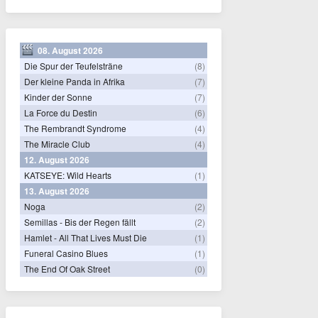
08. August 2026
Die Spur der Teufelsträne
(8)
Der kleine Panda in Afrika
(7)
Kinder der Sonne
(7)
La Force du Destin
(6)
The Rembrandt Syndrome
(4)
The Miracle Club
(4)
12. August 2026
KATSEYE: Wild Hearts
(1)
13. August 2026
Noga
(2)
Semillas - Bis der Regen fällt
(2)
Hamlet - All That Lives Must Die
(1)
Funeral Casino Blues
(1)
The End Of Oak Street
(0)