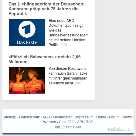
Das Lieblingsgericht der Deutschen:
Karlsruhe prägt seit 75 Jahren die
Republik
Eine neue ARD-
Dokumentation zeigt,
wie das
Bundesverfassungsgeri
cht mit seinen Urteilen
Politik
(00)
«Plötzlich Schwester» erreicht 2,66
Millionen
Von diesen Reichweiten
kann auch Sarah Tacke
mit ihrer gleichnamigen
Talkshow nicht
(00)
Sitemap
·
Datenschutz
·
AGB
·
Mediadaten
·
Impressum
·
Home
·
Forum
·
News
·
Werben
·
Hilfe/FAQ
·
API
·
RSS
♡
mit
seit 1999
▲
nach oben