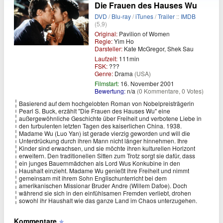
Die Frauen des Hauses Wu
DVD
/
Blu-ray
/
iTunes
/
Trailer
::
IMDB
(5,9)
Original:
Pavilion of Women
Regie:
Yim Ho
Darsteller:
Kate McGregor, Shek Sau
Laufzeit:
111min
FSK:
???
Genre:
Drama
(USA)
Filmstart:
16. November 2001
Bewertung:
n/a
(0 Kommentare, 0 Votes)
Basierend auf dem hochgelobten Roman von Nobelpreisträgerin
Pearl S. Buck, erzählt "Die Frauen des Hauses Wu" eine
außergewöhnliche Geschichte über Freiheit und verbotene Liebe in
den turbulenten letzten Tagen des kaiserlichen China. 1938.
Madame Wu (Luo Yan) ist gerade vierzig geworden und will die
Unterdrückung durch ihren Mann nicht länger hinnehmen. Ihre
Kinder sind erwachsen, und sie möchte ihren kulturellen Horizont
erweitern. Den traditionellen Sitten zum Trotz sorgt sie dafür, dass
ein junges Bauernmädchen als Lord Wus Konkubine in den
Haushalt einzieht. Madame Wu genießt ihre Freiheit und nimmt
gemeinsam mit ihrem Sohn Englischunterricht bei dem
amerikanischen Missionar Bruder Andre (Willem Dafoe). Doch
während sie sich in den einfühlsamen Fremden verliebt, drohen
sowohl ihr Haushalt wie das ganze Land im Chaos unterzugehen.
Kommentare