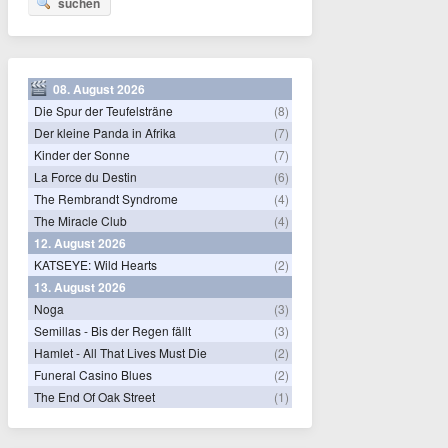
suchen
08. August 2026
Die Spur der Teufelsträne
(8)
Der kleine Panda in Afrika
(7)
Kinder der Sonne
(7)
La Force du Destin
(6)
The Rembrandt Syndrome
(4)
The Miracle Club
(4)
12. August 2026
KATSEYE: Wild Hearts
(2)
13. August 2026
Noga
(3)
Semillas - Bis der Regen fällt
(3)
Hamlet - All That Lives Must Die
(2)
Funeral Casino Blues
(2)
The End Of Oak Street
(1)