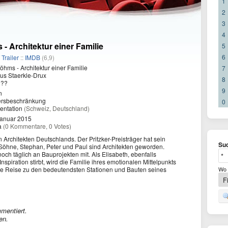
1
2
3
4
- Architektur einer Familie
5
6
/
Trailer
::
IMDB
(6,9)
öhms - Architektur einer Familie
7
us Staerkle-Drux
8
??
9
n
ersbeschränkung
0
ntation
(Schweiz, Deutschland)
Januar 2015
a
(0 Kommentare, 0 Votes)
en Architekten Deutschlands. Der Pritzker-Preisträger hat sein
Suc
Söhne, Stephan, Peter und Paul sind Architekten geworden.
 noch täglich an Bauprojekten mit. Als Elisabeth, ebenfalls
Inspiration stirbt, wird die Familie ihres emotionalen Mittelpunkts
eine Reise zu den bedeutendsten Stationen und Bauten seines
Wo 
mentiert.
en.