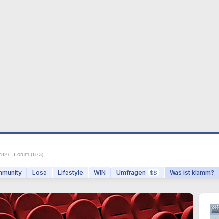
782
) · Forum (
873
)
munity
Lose
Lifestyle
WIN
Umfragen
Was ist klamm?
$$