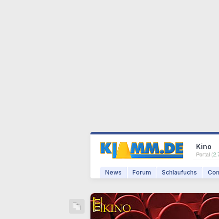
Kino
Portal (
2.
News
Forum
Schlaufuchs
Com