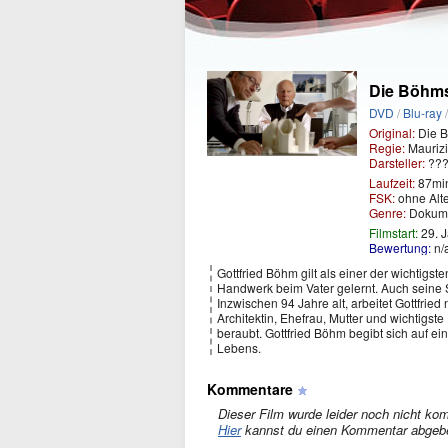
Die Böhms 
DVD
/
Blu-ray
Original:
Die B
Regie:
Maurizi
Darsteller:
???
Laufzeit:
87mi
FSK:
ohne Alt
Genre:
Dokume
Filmstart:
29. 
Bewertung:
n/
Gottfried Böhm gilt als einer der wichtigst
Handwerk beim Vater gelernt. Auch seine 
Inzwischen 94 Jahre alt, arbeitet Gottfried
Architektin, Ehefrau, Mutter und wichtigste 
beraubt. Gottfried Böhm begibt sich auf 
Lebens.
Kommentare
Dieser Film wurde leider noch nicht kom
Hier
kannst du einen Kommentar abgeb