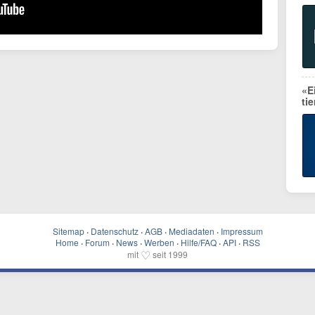
«E
ti
Sitemap
·
Datenschutz
·
AGB
·
Mediadaten
·
Impressum
Home
·
Forum
·
News
·
Werben
·
Hilfe/FAQ
·
API
·
RSS
♡
mit
seit 1999