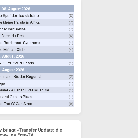
08. August 2026
e Spur der Teufelsträne
(8)
r kleine Panda in Afrika
(7)
nder der Sonne
(7)
 Force du Destin
(6)
he Rembrandt Syndrome
(4)
e Miracle Club
(4)
. August 2026
TSEYE: Wild Hearts
(1)
. August 2026
millas - Bis der Regen fällt
(2)
oga
(1)
mlet - All That Lives Must Die
(1)
neral Casino Blues
(1)
e End Of Oak Street
(0)
y bringt «Transfer Update: die
ow» ins Free-TV