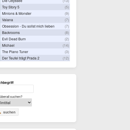
Die Odyssee
(13)
Toy Story 5
(5)
Minions & Monster
(9)
Vaiana
(7)
Obsession - Du sollst mich lieben
(7)
Backrooms
(8)
Evil Dead Burn
(2)
Michael
(14)
The Piano Tuner
(3)
Der Teufel trägt Prada 2
(12)
hbegriff
überall suchen?
suchen