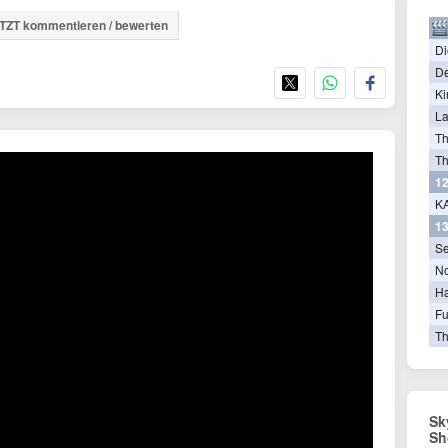
TZT kommentieren / bewerten
Di
De
Ki
La
T
Th
12
KA
13
Se
N
Ha
Fu
Th
Sk
Sh