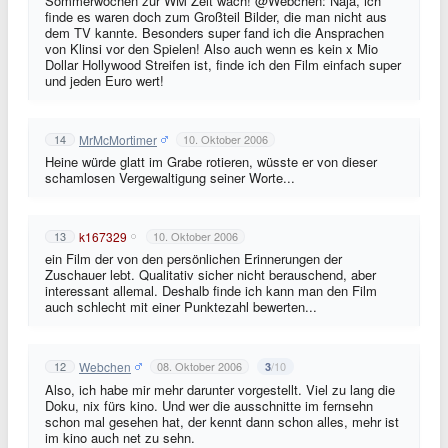
Sommerwochen zur WM Zeit wach! @Webchen: Naja, ich
finde es waren doch zum Großteil Bilder, die man nicht aus
dem TV kannte. Besonders super fand ich die Ansprachen
von Klinsi vor den Spielen! Also auch wenn es kein x Mio
Dollar Hollywood Streifen ist, finde ich den Film einfach super
und jeden Euro wert!
MrMcMortimer
14
10. Oktober 2006
Heine würde glatt im Grabe rotieren, wüsste er von dieser
schamlosen Vergewaltigung seiner Worte...
k167329
13
10. Oktober 2006
ein Film der von den persönlichen Erinnerungen der
Zuschauer lebt. Qualitativ sicher nicht berauschend, aber
interessant allemal. Deshalb finde ich kann man den Film
auch schlecht mit einer Punktezahl bewerten...
Webchen
12
08. Oktober 2006
/10
3
Also, ich habe mir mehr darunter vorgestellt. Viel zu lang die
Doku, nix fürs kino. Und wer die ausschnitte im fernsehn
schon mal gesehen hat, der kennt dann schon alles, mehr ist
im kino auch net zu sehn.