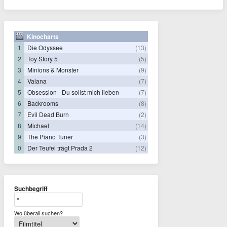
Kinocharts
1
Die Odyssee
(13)
2
Toy Story 5
(5)
3
Minions & Monster
(9)
4
Vaiana
(7)
5
Obsession - Du sollst mich lieben
(7)
6
Backrooms
(8)
7
Evil Dead Burn
(2)
8
Michael
(14)
9
The Piano Tuner
(3)
0
Der Teufel trägt Prada 2
(12)
Suchbegriff
Wo überall suchen?