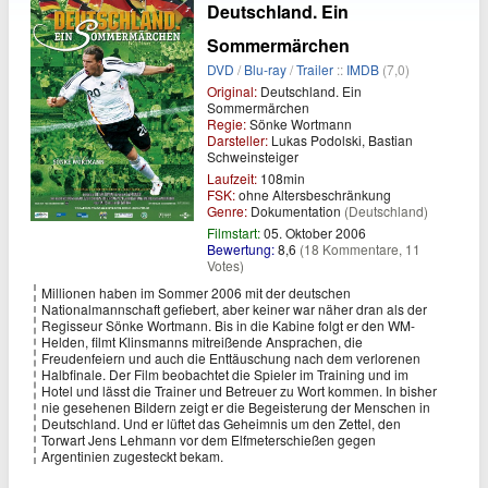
Deutschland. Ein
Sommermärchen
DVD
/
Blu-ray
/
Trailer
::
IMDB
(7,0)
Original:
Deutschland. Ein
Sommermärchen
Regie:
Sönke Wortmann
Darsteller:
Lukas Podolski, Bastian
Schweinsteiger
Laufzeit:
108min
FSK:
ohne Altersbeschränkung
Genre:
Dokumentation
(Deutschland)
Filmstart:
05. Oktober 2006
Bewertung:
8,6
(18 Kommentare, 11
Votes)
Millionen haben im Sommer 2006 mit der deutschen
Nationalmannschaft gefiebert, aber keiner war näher dran als der
Regisseur Sönke Wortmann. Bis in die Kabine folgt er den WM-
Helden, filmt Klinsmanns mitreißende Ansprachen, die
Freudenfeiern und auch die Enttäuschung nach dem verlorenen
Halbfinale. Der Film beobachtet die Spieler im Training und im
Hotel und lässt die Trainer und Betreuer zu Wort kommen. In bisher
nie gesehenen Bildern zeigt er die Begeisterung der Menschen in
Deutschland. Und er lüftet das Geheimnis um den Zettel, den
Torwart Jens Lehmann vor dem Elfmeterschießen gegen
Argentinien zugesteckt bekam.