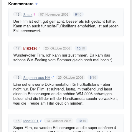
Kommentare
Smaz
18
07. November 2006
/10
9
Der Film ist echt gut gemacht, besser als ich gedacht hätte.
Kann man auch für nicht-Fußballfans empfehlen, ist auf jeden
Fall sehenswert.
k163436
17
25. Oktober 2006
/10
10
Wundervoller Film, ich kann nur zustimmen. Da kam das
schöne WM-Feeling vom Sommer gleich noch mal hoch :)
Stephan-aus-HH
16
25. Oktober 2006
/10
8
Eine sehenswerte Dokumentation für Fußballsfans - aber
nicht nur. Der Film ist rührend, lustig, mitreißend und lässt
einen in Erinnerungen an die schöne WM 2006 schwelgen.
Leider sind die Bilder mit der Handkamera seeehr verwackelt,
was die Freude am Film deutlich mindert.
Moe2001
15
13. Oktober 2006
/10
10
Super Film, da werden Erinnerungen an die super schönen 4