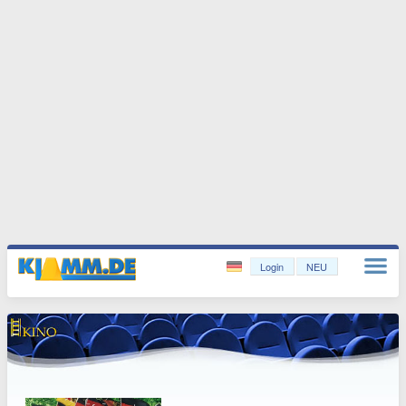
Login
NEU