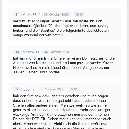
Volker88
11
08. Oktober 2006
/10
10
der film ist echt super. jeder fußball fan sollte ihn sich
anschauen. @mitsch79: das liegt wohl daran, das xavier,
herbert und die "Sporties" die erfolgreichsten/beliebtesten
songs während der wm hatten
Mitsch79
10
06. Oktober 2006
hat jemand für mich mal bitte einer einen Dolmetscher für die
Ansagen von Klinsmann und ich kann jetz nie wieder Xavier
Naidoo weil es war ein bissel übertrieben. Als gäbe es nur
Xavier, Härbert und Sporties.
jayem
9
05. Oktober 2006
/10
5
hab den film bzw doku gestern gesehen und muss sagen
dass er besser war als ich gedacht habe. Jedoch ist der
Streifen alles andere als ein Meistwerwerk, so wie immer
getan wird. es handelt sich lediglich um mehr oder weniger
wackelige Amateur- Kamereaaufnahmen aus den internen
Reihen der DFB Elf. Schön mal zu sehen . mehr aber auch
nicht. Einen wircklichen Einblick in die Spieler erhält man
nicht . Zudem sind die Spielszenen (das wichtigste am