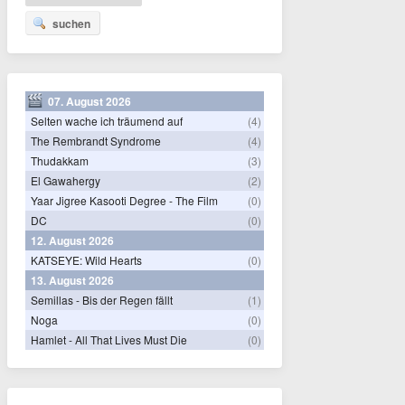
suchen
07. August 2026
Selten wache ich träumend auf
(4)
The Rembrandt Syndrome
(4)
Thudakkam
(3)
El Gawahergy
(2)
Yaar Jigree Kasooti Degree - The Film
(0)
DC
(0)
12. August 2026
KATSEYE: Wild Hearts
(0)
13. August 2026
Semillas - Bis der Regen fällt
(1)
Noga
(0)
Hamlet - All That Lives Must Die
(0)