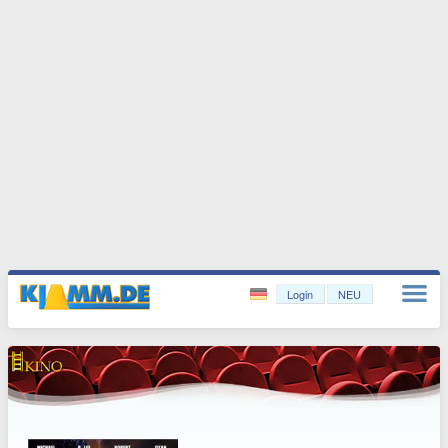
Login
NEU