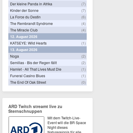
Der kleine Panda in Afrika
(7)
Kinder der Sonne
(7)
La Force du Destin
(6)
The Rembrandt Syndrome
(4)
The Miracle Club
(4)
12. August 2026
KATSEYE: Wild Hearts
(1)
13. August 2026
Noga
(2)
Semillas - Bis der Regen fällt
(2)
Hamlet - All That Lives Must Die
(1)
Funeral Casino Blues
(1)
The End Of Oak Street
(0)
ARD Twitch streamt live zu
Sternschnuppen
Mit dem Twitch-Live-
Event will die BR Space
Night dieses
Naturereignis für alle