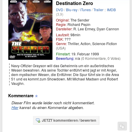
Destination Zero
DVD
/
Blu-ray
/
iTunes
/
Trailer
::
IMDB
(3,9)
Original:
The Sender
Regie:
Richard Pepin
Darsteller:
R. Lee Ermey, Dyan Cannon
Laufzeit:
98min
FSK:
???
Genre:
Thriller, Action, Science-Fiction
(USA)
Filmstart:
19. Februar 1999
Bewertung:
n/a
(0 Kommentare, 0 Votes)
Navy-Offizier Grayson will das Geheimnis um ein außerirdisches
Wesen bewahren. Als seine Tochter entführt wird jagt er mit Angel,
dem mystischen Wesen, die Entführer. Die Spur führt sie in die Area
51 und es kommt zum Showdown. Mit Michael Madsen und Robert
Vaughn.
Kommentare
Dieser Film wurde leider noch nicht kommentiert.
Hier
kannst du einen Kommentar abgeben.
JETZT kommentieren / bewerten