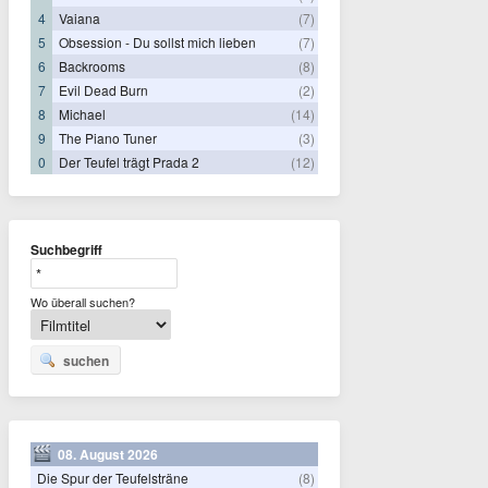
4
Vaiana
(7)
5
Obsession - Du sollst mich lieben
(7)
6
Backrooms
(8)
7
Evil Dead Burn
(2)
8
Michael
(14)
9
The Piano Tuner
(3)
0
Der Teufel trägt Prada 2
(12)
Suchbegriff
Wo überall suchen?
suchen
08. August 2026
Die Spur der Teufelsträne
(8)