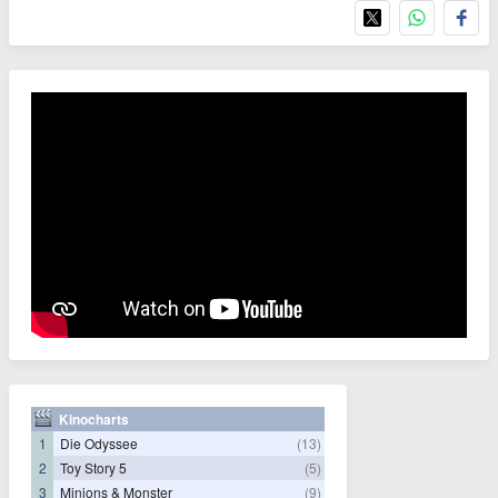
Kinocharts
1
Die Odyssee
(13)
2
Toy Story 5
(5)
3
Minions & Monster
(9)