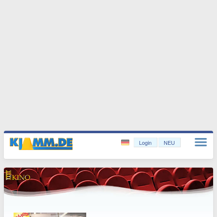
Login
NEU