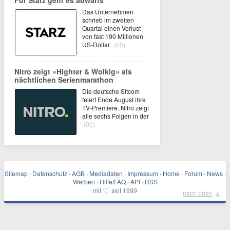
Das Unternehmen
schrieb im zweiten
Quartal einen Verlust
von fast 190 Millionen
US-Dollar.
(00)
Nitro zeigt «Highter & Wolkig» als
nächtlichen Serienmarathon
Die deutsche Sitcom
feiert Ende August ihre
TV-Premiere. Nitro zeigt
alle sechs Folgen in der
(00)
Sitemap
·
Datenschutz
·
AGB
·
Mediadaten
·
Impressum
·
Home
·
Forum
·
News
·
Werben
·
Hilfe/FAQ
·
API
·
RSS
♡
mit
seit 1999
▲
nach oben