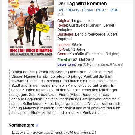
Der Tag wird kommen
DVD
/
Blu-ray
/
iTunes
/
Trailer
::
IMDB
(5,8)
Original:
Le grand soir
Regie:
Gustave de Kervern, Benoit
Delepine
Darsteller:
Benoit Poelvoorde, Albert
Dupontel
Laufzeit:
96min
FSK:
ab 12 Jahren
Genre:
Komödie
(Frankreich, Belgien)
Filmstart:
02. Mai 2013
Bewertung:
n/a
(0 Kommentare, 0 Votes)
Benoît Bonzini (Benoît Poelvoorde) nennt sich seit langem Not.
Diesen Namen hat sich der etwa 40-jährige Punk auf die Stirn
tätowiert. Er streift mit seinem Hund durch ein Einkaufsgebiet am
Stadtrand, in dem seine Eltern ein Kartoffelrestaurant führen. Er
bettelt Kunden an und streckt den Videokameras den Mittelfinger
entgegen. Sein Bruder Jean-Pierre (Albert Dupontel) ist das
genaue Gegenteil: Der konsumorientierte Familienvater arbeitet in
einem Bettenladen. Eines Tages verliert er die Nerven, weil er nicht
genug Matratzen verkauft: Er randaliert und wird gefeuert. Not lehrt
ihn, auf der Straße zu leben und ein stolzer Punk zu sein...
Kommentare
Dieser Film wurde leider noch nicht kommentiert.