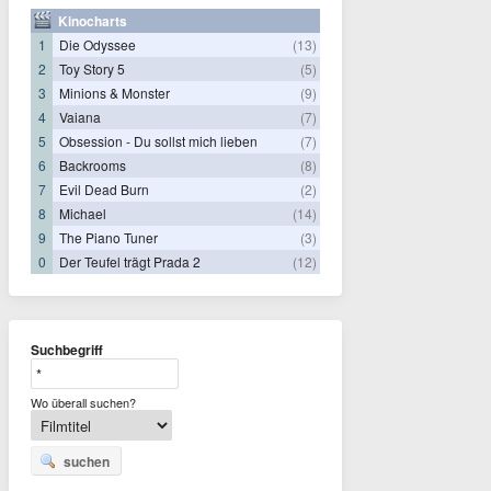
Kinocharts
1
Die Odyssee
(13)
2
Toy Story 5
(5)
3
Minions & Monster
(9)
4
Vaiana
(7)
5
Obsession - Du sollst mich lieben
(7)
6
Backrooms
(8)
7
Evil Dead Burn
(2)
8
Michael
(14)
9
The Piano Tuner
(3)
0
Der Teufel trägt Prada 2
(12)
Suchbegriff
Wo überall suchen?
suchen